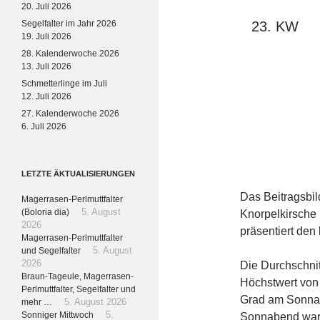
20. Juli 2026
Segelfalter im Jahr 2026
23. KW
19. Juli 2026
28. Kalenderwoche 2026
13. Juli 2026
Schmetterlinge im Juli
12. Juli 2026
27. Kalenderwoche 2026
6. Juli 2026
LETZTE ÄKTUALISIERUNGEN
Das Beitragsbil
Magerrasen-Perlmuttfalter
(Boloria dia)
5. August
Knorpelkirsche
2026
präsentiert den
Magerrasen-Perlmuttfalter
und Segelfalter
5. August
2026
Die Durchschnit
Braun-Tageule, Magerrasen-
Höchstwert von
Perlmuttfalter, Segelfalter und
Grad am Sonnab
mehr …
5. August 2026
Sonniger Mittwoch
5.
Sonnabend war