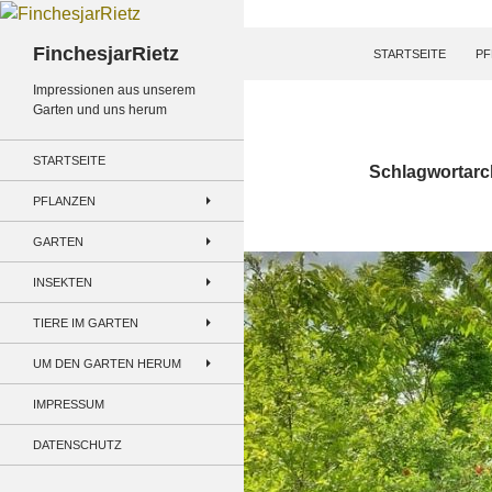
Zum
Inhalt
Suchen
FinchesjarRietz
STARTSEITE
PF
springen
Impressionen aus unserem
Garten und uns herum
STARTSEITE
Schlagwortarch
PFLANZEN
GARTEN
INSEKTEN
TIERE IM GARTEN
UM DEN GARTEN HERUM
IMPRESSUM
DATENSCHUTZ