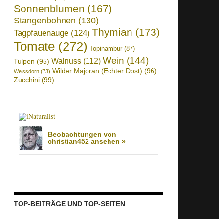
Sonnenblumen
(167)
Stangenbohnen
(130)
Thymian
(173)
Tagpfauenauge
(124)
Tomate
(272)
Topinambur
(87)
Wein
(144)
Walnuss
(112)
Tulpen
(95)
Wilder Majoran (Echter Dost)
(96)
Weissdorn
(73)
Zucchini
(99)
Beobachtungen von
christian452 ansehen »
TOP-BEITRÄGE UND TOP-SEITEN