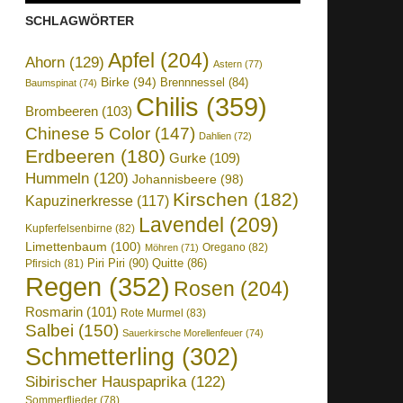
SCHLAGWÖRTER
Apfel
(204)
Ahorn
(129)
Astern
(77)
Birke
(94)
Brennnessel
(84)
Baumspinat
(74)
Chilis
(359)
Brombeeren
(103)
Chinese 5 Color
(147)
Dahlien
(72)
Erdbeeren
(180)
Gurke
(109)
Hummeln
(120)
Johannisbeere
(98)
Kirschen
(182)
Kapuzinerkresse
(117)
Lavendel
(209)
Kupferfelsenbirne
(82)
Limettenbaum
(100)
Oregano
(82)
Möhren
(71)
Piri Piri
(90)
Quitte
(86)
Pfirsich
(81)
Regen
(352)
Rosen
(204)
Rosmarin
(101)
Rote Murmel
(83)
Salbei
(150)
Sauerkirsche Morellenfeuer
(74)
Schmetterling
(302)
Sibirischer Hauspaprika
(122)
Sommerflieder
(78)