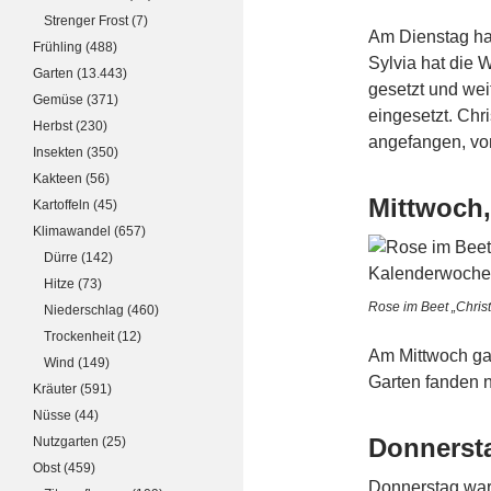
Strenger Frost
(7)
Am Dienstag ha
Frühling
(488)
Sylvia hat die 
Garten
(13.443)
gesetzt und wei
Gemüse
(371)
eingesetzt. Chr
Herbst
(230)
angefangen, vo
Insekten
(350)
Kakteen
(56)
Mittwoch,
Kartoffeln
(45)
Klimawandel
(657)
Dürre
(142)
Hitze
(73)
Rose im Beet „Chris
Niederschlag
(460)
Trockenheit
(12)
Am Mittwoch ga
Wind
(149)
Garten fanden ni
Kräuter
(591)
Nüsse
(44)
Donnersta
Nutzgarten
(25)
Obst
(459)
Donnerstag war 