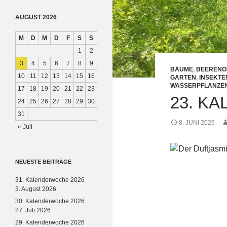
AUGUST 2026
M
D
M
D
F
S
S
1
2
3
4
5
6
7
8
9
BÄUME
,
BEERENO
10
11
12
13
14
15
16
GARTEN
,
INSEKTE
WASSERPFLANZE
17
18
19
20
21
22
23
23. K
24
25
26
27
28
29
30
31
8. JUNI 2026
« Juli
NEUESTE BEITRÄGE
31. Kalenderwoche 2026
3. August 2026
30. Kalenderwoche 2026
27. Juli 2026
29. Kalenderwoche 2026