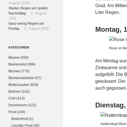
August 2026
Grad. Am Mittw
Starker Regen am späten
Liter Regen.
Nachmittag
5. August
2026
Ganz wenig Regen am
Montag, 1
Freitag
5. August 2026
KATEGORIEN
Rose im Be
Bäume
(558)
Am Montag wurd
Beerenobst
(366)
Zinkwanne und 
Blumen
(775)
aufgefüllt. Die 
Blumenzwiebeln
(57)
gewässert. Der
Blütenzauber
(819)
auch gegossen. 
Bohnen
(162)
Chili
(514)
Dienstag,
Drumherum
(123)
Frost
(194)
Bodenfrost
(1)
Natternkopf Beet
Leichter Frost
(35)