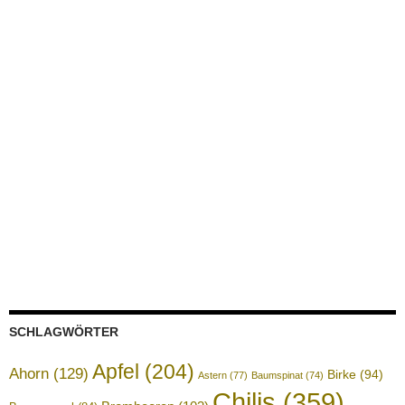
SCHLAGWÖRTER
Apfel
(204)
Ahorn
(129)
Birke
(94)
Astern
(77)
Baumspinat
(74)
Chilis
(359)