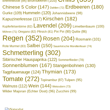
Brombeeren
(103)
Brennnessel
(84)
Erdbeeren
(180)
Chinese 5 Color
(147)
Dahlien
(72)
Hummeln
(120)
Gurke
(109)
Johannisbeere
(98)
Kirschen
(182)
Kapuzinerkresse
(117)
Lavendel
(209)
Limettenbaum
(100)
Kupferfelsenbirne
(82)
Piri Piri
(90)
Quitte
(86)
Oregano
(82)
Pfirsich
(81)
Möhren
(71)
Regen
(352)
Rosen
(204)
Rosmarin
(101)
Salbei
(150)
Rote Murmel
(83)
Sauerkirsche Morellenfeuer
(74)
Schmetterling
(302)
Sibirischer Hauspaprika
(122)
Sommerflieder
(78)
Sonnenblumen
(167)
Stangenbohnen
(130)
Thymian
(173)
Tagpfauenauge
(124)
Tomate
(272)
Tulpen
(95)
Topinambur
(87)
Wein
(144)
Walnuss
(112)
Weissdorn
(73)
Wilder Majoran (Echter Dost)
(96)
Zucchini
(99)