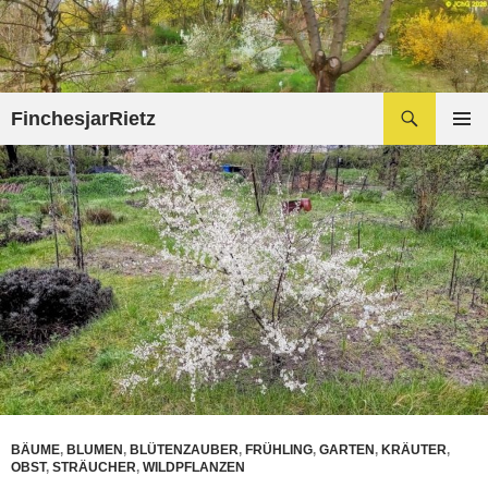
Zum
Inhalt
springen
Suchen
FinchesjarRietz
PRIMÄR
MENÜ
BÄUME
,
BLUMEN
,
BLÜTENZAUBER
,
FRÜHLING
,
GARTEN
,
KRÄUTER
,
OBST
,
STRÄUCHER
,
WILDPFLANZEN