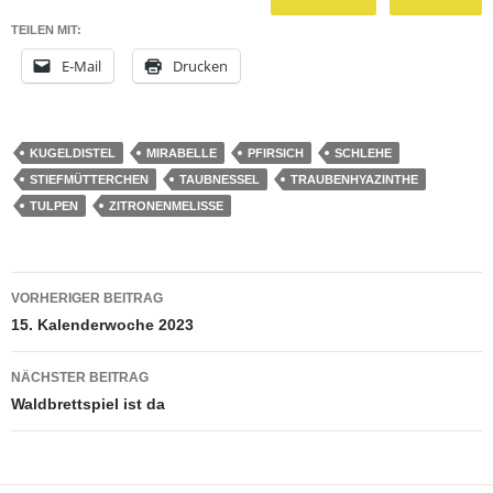
TEILEN MIT:
E-Mail
Drucken
KUGELDISTEL
MIRABELLE
PFIRSICH
SCHLEHE
STIEFMÜTTERCHEN
TAUBNESSEL
TRAUBENHYAZINTHE
TULPEN
ZITRONENMELISSE
Beitragsnavigation
VORHERIGER BEITRAG
15. Kalenderwoche 2023
NÄCHSTER BEITRAG
Waldbrettspiel ist da