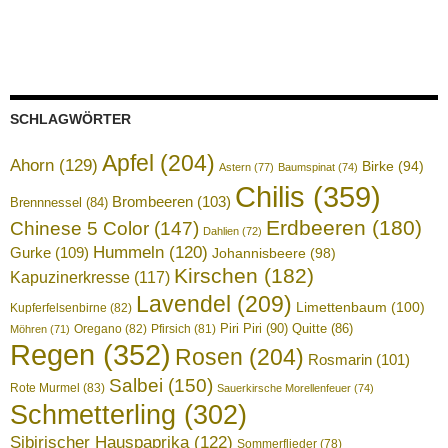
SCHLAGWÖRTER
Apfel
(204)
Ahorn
(129)
Birke
(94)
Astern
(77)
Baumspinat
(74)
Chilis
(359)
Brombeeren
(103)
Brennnessel
(84)
Erdbeeren
(180)
Chinese 5 Color
(147)
Dahlien
(72)
Hummeln
(120)
Gurke
(109)
Johannisbeere
(98)
Kirschen
(182)
Kapuzinerkresse
(117)
Lavendel
(209)
Limettenbaum
(100)
Kupferfelsenbirne
(82)
Piri Piri
(90)
Quitte
(86)
Oregano
(82)
Pfirsich
(81)
Möhren
(71)
Regen
(352)
Rosen
(204)
Rosmarin
(101)
Salbei
(150)
Rote Murmel
(83)
Sauerkirsche Morellenfeuer
(74)
Schmetterling
(302)
Sibirischer Hauspaprika
(122)
Sommerflieder
(78)