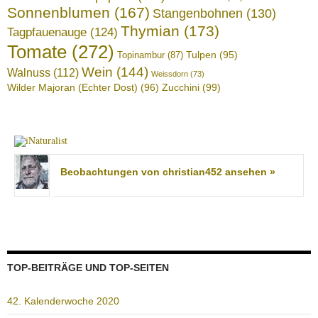
Sonnenblumen
(167)
Stangenbohnen
(130)
Thymian
(173)
Tagpfauenauge
(124)
Tomate
(272)
Tulpen
(95)
Topinambur
(87)
Wein
(144)
Walnuss
(112)
Weissdorn
(73)
Wilder Majoran (Echter Dost)
(96)
Zucchini
(99)
Beobachtungen von christian452 ansehen »
TOP-BEITRÄGE UND TOP-SEITEN
42. Kalenderwoche 2020