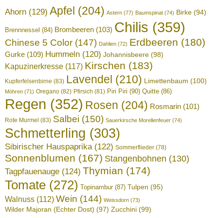
Apfel
(204)
Ahorn
(129)
Birke
(94)
Astern
(77)
Baumspinat
(74)
Chilis
(359)
Brombeeren
(103)
Brennnessel
(84)
Erdbeeren
(180)
Chinese 5 Color
(147)
Dahlien
(72)
Hummeln
(120)
Gurke
(109)
Johannisbeere
(98)
Kirschen
(183)
Kapuzinerkresse
(117)
Lavendel
(210)
Limettenbaum
(100)
Kupferfelsenbirne
(83)
Piri Piri
(90)
Quitte
(86)
Oregano
(82)
Pfirsich
(81)
Möhren
(71)
Regen
(352)
Rosen
(204)
Rosmarin
(101)
Salbei
(150)
Rote Murmel
(83)
Sauerkirsche Morellenfeuer
(74)
Schmetterling
(303)
Sibirischer Hauspaprika
(122)
Sommerflieder
(78)
Sonnenblumen
(167)
Stangenbohnen
(130)
Thymian
(174)
Tagpfauenauge
(124)
Tomate
(272)
Tulpen
(95)
Topinambur
(87)
Wein
(144)
Walnuss
(112)
Weissdorn
(73)
Wilder Majoran (Echter Dost)
(97)
Zucchini
(99)