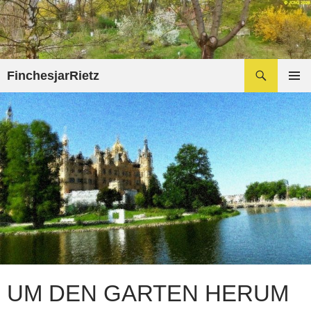
Zum
Inhalt
springen
Suchen
FinchesjarRietz
PRIMÄR
MENÜ
UM DEN GARTEN HERUM