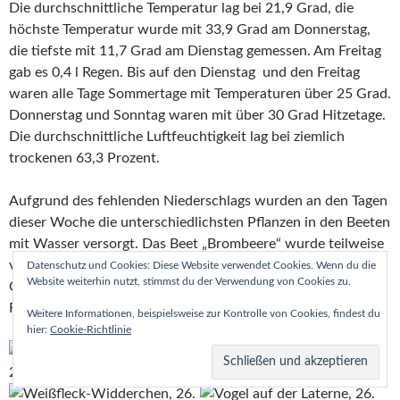
Die durchschnittliche Temperatur lag bei 21,9 Grad, die
höchste Temperatur wurde mit 33,9 Grad am Donnerstag,
die tiefste mit 11,7 Grad am Dienstag gemessen. Am Freitag
gab es 0,4 l Regen. Bis auf den Dienstag und den Freitag
waren alle Tage Sommertage mit Temperaturen über 25 Grad.
Donnerstag und Sonntag waren mit über 30 Grad Hitzetage.
Die durchschnittliche Luftfeuchtigkeit lag bei ziemlich
trockenen 63,3 Prozent.
Aufgrund des fehlenden Niederschlags wurden an den Tagen
dieser Woche die unterschiedlichsten Pflanzen in den Beeten
mit Wasser versorgt. Das Beet „Brombeere“ wurde teilweise
von überzähligen Brombeerruten befreit. Weitere
Datenschutz und Cookies: Diese Website verwendet Cookies. Wenn du die
Website weiterhin nutzt, stimmst du der Verwendung von Cookies zu.
Gartenarbeiten ruhten. Die Zimmerpflanzen wurden am
Freitag mit Wasser versorgt.
Weitere Informationen, beispielsweise zur Kontrolle von Cookies, findest du
hier:
Cookie-Richtlinie