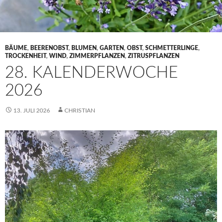
BÄUME
,
BEERENOBST
,
BLUMEN
,
GARTEN
,
OBST
,
SCHMETTERLINGE
,
TROCKENHEIT
,
WIND
,
ZIMMERPFLANZEN
,
ZITRUSPFLANZEN
28. KALENDERWOCHE
2026
13. JULI 2026
CHRISTIAN