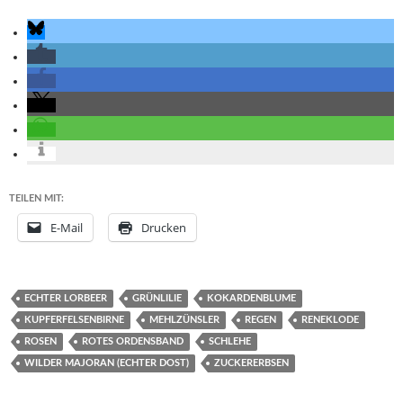
TEILEN MIT:
E-Mail
Drucken
ECHTER LORBEER
GRÜNLILIE
KOKARDENBLUME
KUPFERFELSENBIRNE
MEHLZÜNSLER
REGEN
RENEKLODE
ROSEN
ROTES ORDENSBAND
SCHLEHE
WILDER MAJORAN (ECHTER DOST)
ZUCKERERBSEN