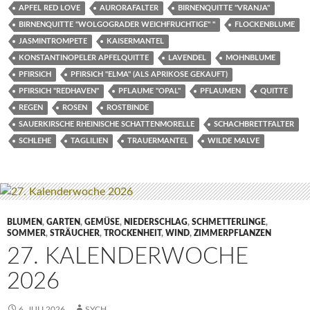
APFEL RED LOVE
AURORAFALTER
BIRNENQUITTE "VRANJA"
BIRNENQUITTE "WOLGOGRADER WEICHFRUCHTIGE" "
FLOCKENBLUME
JASMINTROMPETE
KAISERMANTEL
KONSTANTINOPELER APFELQUITTE
LAVENDEL
MOHNBLUME
PFIRSICH
PFIRSICH "ELMA" (ALS APRIKOSE GEKAUFT)
PFIRSICH "REDHAVEN"
PFLAUME "OPAL"
PFLAUMEN
QUITTE
REGEN
ROSEN
ROSTBINDE
SAUERKIRSCHE RHEINISCHE SCHATTENMORELLE
SCHACHBRETTFALTER
SCHLEHE
TAGLILIEN
TRAUERMANTEL
WILDE MALVE
BLUMEN
,
GARTEN
,
GEMÜSE
,
NIEDERSCHLAG
,
SCHMETTERLINGE
,
SOMMER
,
STRÄUCHER
,
TROCKENHEIT
,
WIND
,
ZIMMERPFLANZEN
27. KALENDERWOCHE
2026
6. JULI 2026
SYCH