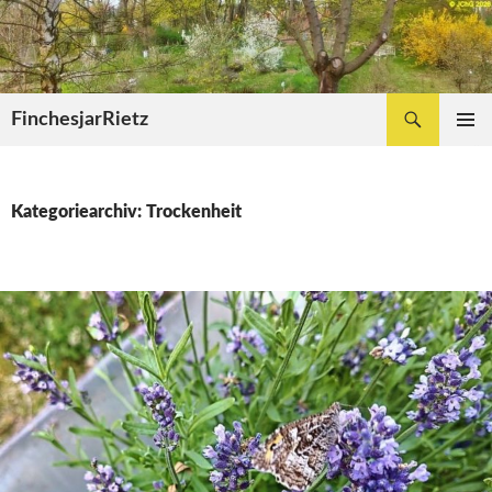
Zum
Inhalt
springen
Suchen
FinchesjarRietz
PRIMÄR
MENÜ
Kategoriearchiv: Trockenheit