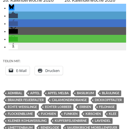
TEILEN MIT:
E-Mail
Drucken
ADMIRAL
APFEL
APFEL MELBA
BASILIKUM
BLÄULINGE
BRAUNER FEUERFALTER
CALAMONDINORANGE
DICKKOPFFALTER
ECHTE WEISSLINGE
ECHTER LORBEER
ERBSEN
FELDHASE
FLOCKENBLUME
FUCHSIEN
FUNKIEN
KIRSCHEN
KLEE
KLEINER KOHLWEISSLING
KUPFERFELSENBIRNE
LAVENDEL
LIMETTENBAUM
RENEKLODE
SAUERKIRSCHE MORELLENFEUER