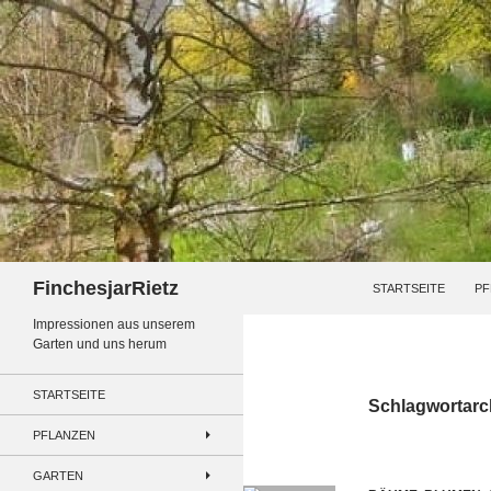
Zum
Inhalt
springen
Suchen
FinchesjarRietz
STARTSEITE
PF
Impressionen aus unserem
Garten und uns herum
STARTSEITE
Schlagwortarch
PFLANZEN
GARTEN