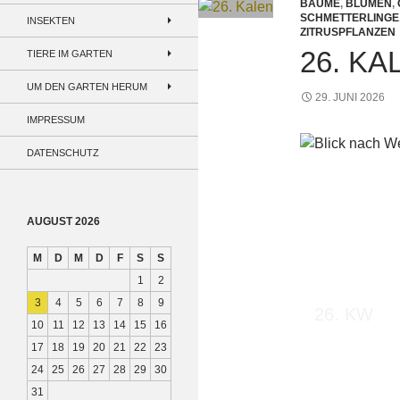
BÄUME
,
BLUMEN
,
SCHMETTERLINGE
INSEKTEN
ZITRUSPFLANZEN
26. K
TIERE IM GARTEN
UM DEN GARTEN HERUM
29. JUNI 2026
IMPRESSUM
DATENSCHUTZ
AUGUST 2026
M
D
M
D
F
S
S
1
2
3
4
5
6
7
8
9
26. KW
10
11
12
13
14
15
16
17
18
19
20
21
22
23
24
25
26
27
28
29
30
31