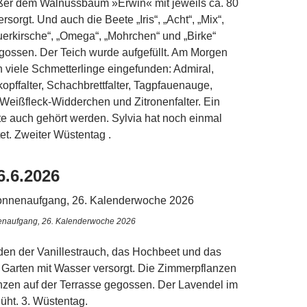
ßer dem Walnussbaum »Erwin« mit jeweils ca. 80
rsorgt. Und auch die Beete „Iris“, „Acht“, „Mix“,
auerkirsche“, „Omega“, „Mohrchen“ und „Birke“
gossen. Der Teich wurde aufgefüllt. Am Morgen
h viele Schmetterlinge eingefunden: Admiral,
kopffalter, Schachbrettfalter, Tagpfauenauge,
Weißfleck-Widderchen und Zitronenfalter. Ein
e auch gehört werden. Sylvia hat noch einmal
et. Zweiter Wüstentag .
6.6.2026
naufgang, 26. Kalenderwoche 2026
den der Vanillestrauch, das Hochbeet und das
 Garten mit Wasser versorgt. Die Zimmerpflanzen
nzen auf der Terrasse gegossen. Der Lavendel im
lüht. 3. Wüstentag.