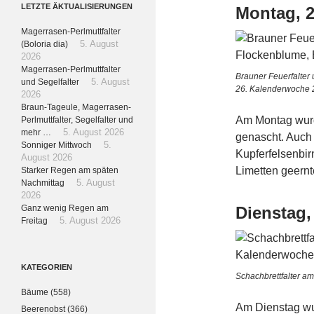
LETZTE ÄKTUALISIERUNGEN
Montag, 2
Magerrasen-Perlmuttfalter
(Boloria dia)
5. August
2026
Magerrasen-Perlmuttfalter
Brauner Feuerfalter 
und Segelfalter
5. August
26. Kalenderwoche
2026
Braun-Tageule, Magerrasen-
Am Montag wurd
Perlmuttfalter, Segelfalter und
mehr …
5. August 2026
genascht. Auch 
Sonniger Mittwoch
5.
Kupferfelsenbir
August 2026
Limetten geernt
Starker Regen am späten
Nachmittag
5. August
2026
Dienstag,
Ganz wenig Regen am
Freitag
5. August 2026
KATEGORIEN
Schachbrettfalter a
Bäume
(558)
Am Dienstag wur
Beerenobst
(366)