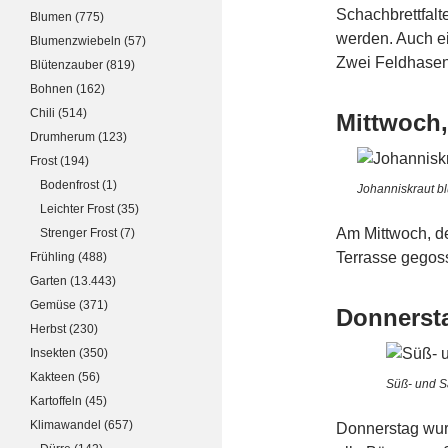
Schachbrettfal
Blumen
(775)
werden. Auch e
Blumenzwiebeln
(57)
Zwei Feldhasen
Blütenzauber
(819)
Bohnen
(162)
Chili
(514)
Mittwoch,
Drumherum
(123)
Frost
(194)
Bodenfrost
(1)
Johanniskraut bl
Leichter Frost
(35)
Am Mittwoch, d
Strenger Frost
(7)
Terrasse gegos
Frühling
(488)
Garten
(13.443)
Gemüse
(371)
Donnersta
Herbst
(230)
Insekten
(350)
Kakteen
(56)
Süß- und S
Kartoffeln
(45)
Klimawandel
(657)
Donnerstag wur