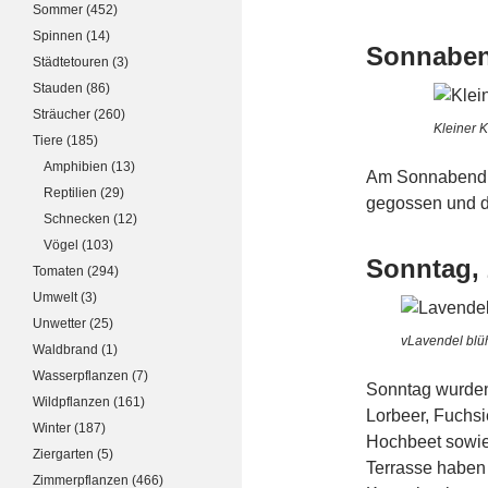
Sommer
(452)
Spinnen
(14)
Sonnaben
Städtetouren
(3)
Stauden
(86)
Sträucher
(260)
Kleiner 
Tiere
(185)
Amphibien
(13)
Am Sonnabend w
Reptilien
(29)
gegossen und di
Schnecken
(12)
Vögel
(103)
Sonntag, 
Tomaten
(294)
Umwelt
(3)
Unwetter
(25)
vLavendel blüh
Waldbrand
(1)
Wasserpflanzen
(7)
Sonntag wurden
Wildpflanzen
(161)
Lorbeer, Fuchsi
Winter
(187)
Hochbeet sowie 
Ziergarten
(5)
Terrasse haben 
Zimmerpflanzen
(466)