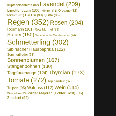
Lavendel
(209)
Kupferfelsenbirne
(82)
Limettenbaum
(100)
Oregano
(82)
Möhren
(71)
Piri Piri
(90)
Quitte
(86)
Pfirsich
(81)
Regen
(352)
Rosen
(204)
Rosmarin
(101)
Rote Murmel
(83)
Salbei
(150)
Sauerkirsche Morellenfeuer
(74)
Schmetterling
(302)
Sibirischer Hauspaprika
(122)
Sommerflieder
(78)
Sonnenblumen
(167)
Stangenbohnen
(130)
Thymian
(173)
Tagpfauenauge
(124)
Tomate
(272)
Topinambur
(87)
Wein
(144)
Walnuss
(112)
Tulpen
(95)
Wilder Majoran (Echter Dost)
(96)
Weissdorn
(73)
Zucchini
(99)