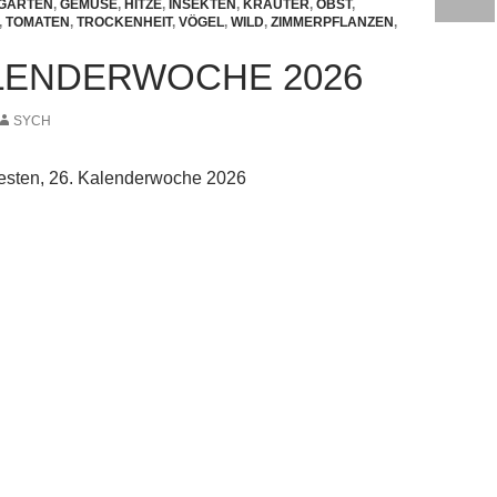
GARTEN
,
GEMÜSE
,
HITZE
,
INSEKTEN
,
KRÄUTER
,
OBST
,
,
TOMATEN
,
TROCKENHEIT
,
VÖGEL
,
WILD
,
ZIMMERPFLANZEN
,
ALENDERWOCHE 2026
SYCH