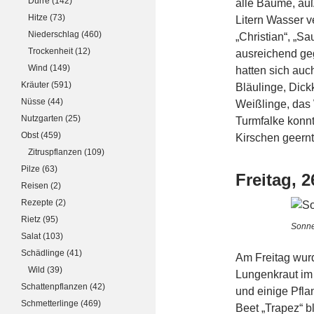
Dürre
(142)
alle Bäume, au
Hitze
(73)
Litern Wasser ve
Niederschlag
(460)
„Christian“, „S
Trockenheit
(12)
ausreichend ge
Wind
(149)
hatten sich auc
Kräuter
(591)
Bläulinge, Dick
Nüsse
(44)
Weißlinge, das 
Nutzgarten
(25)
Turmfalke konnt
Obst
(459)
Kirschen geernt
Zitruspflanzen
(109)
Pilze
(63)
Freitag, 2
Reisen
(2)
Rezepte
(2)
Rietz
(95)
Sonne
Salat
(103)
Schädlinge
(41)
Am Freitag wur
Wild
(39)
Lungenkraut im
Schattenpflanzen
(42)
und einige Pfla
Schmetterlinge
(469)
Beet „Trapez“ b