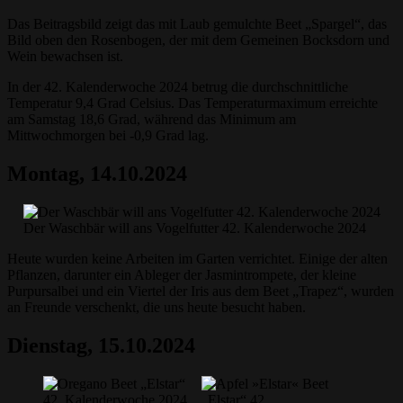
Das Beitragsbild zeigt das mit Laub gemulchte Beet „Spargel“, das
Bild oben den Rosenbogen, der mit dem Gemeinen Bocksdorn und
Wein bewachsen ist.
In der 42. Kalenderwoche 2024 betrug die durchschnittliche
Temperatur 9,4 Grad Celsius. Das Temperaturmaximum erreichte
am Samstag 18,6 Grad, während das Minimum am
Mittwochmorgen bei -0,9 Grad lag.
Montag, 14.10.2024
Der Waschbär will ans Vogelfutter 42. Kalenderwoche 2024
Heute wurden keine Arbeiten im Garten verrichtet. Einige der alten
Pflanzen, darunter ein Ableger der Jasmintrompete, der kleine
Purpursalbei und ein Viertel der Iris aus dem Beet „Trapez“, wurden
an Freunde verschenkt, die uns heute besucht haben.
Dienstag, 15.10.2024