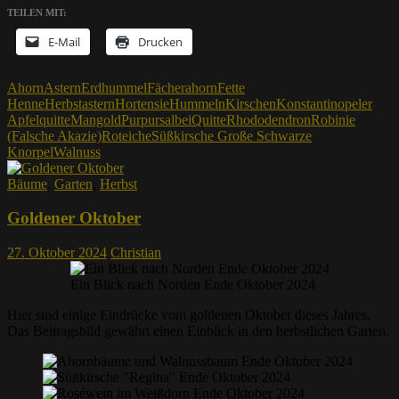
TEILEN MIT:
E-Mail
Drucken
Ahorn
Astern
Erdhummel
Fächerahorn
Fette
Henne
Herbstastern
Hortensie
Hummeln
Kirschen
Konstantinopeler
Apfelquitte
Mangold
Purpursalbei
Quitte
Rhododendron
Robinie
(Falsche Akazie)
Roteiche
Süßkirsche Große Schwarze
Knorpel
Walnuss
Bäume
,
Garten
,
Herbst
Goldener Oktober
27. Oktober 2024
Christian
Ein Blick nach Norden Ende Oktober 2024
Hier sind einige Eindrücke vom goldenen Oktober dieses Jahres.
Das Beitragsbild gewährt einen Einblick in den herbstlichen Garten.