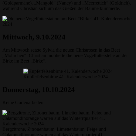
(Goldparmäne), „Mangold“ (Nancy) und „Meerrettich“ (Goldrich),
während Christian sich um das Gießen der Bäume kümmerte.
Mittwoch, 9.10.2024
Am Mittwoch setzte Sylvia die neuen Christrosen in das Beet
„Mohrchen“. Christian montierte die neue Vogelfutterstelle an der
Birke im Beet „Birke“.
Kupferfelsenbirne 41. Kalenderwoche 2024
Donnerstag, 10.10.2024
Keine Gartenarbeiten
Bergzitrone, Zitronenbaum, Limettenbaum, Feige und
Calamondinorange warten auf das Winterquartier 41.