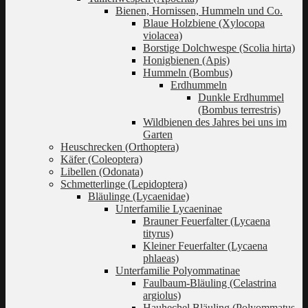
Bienen, Hornissen, Hummeln und Co.
Blaue Holzbiene (Xylocopa
violacea)
Borstige Dolchwespe (Scolia hirta)
Honigbienen (Apis)
Hummeln (Bombus)
Erdhummeln
Dunkle Erdhummel
(Bombus terrestris)
Wildbienen des Jahres bei uns im
Garten
Heuschrecken (Orthoptera)
Käfer (Coleoptera)
Libellen (Odonata)
Schmetterlinge (Lepidoptera)
Bläulinge (Lycaenidae)
Unterfamilie Lycaeninae
Brauner Feuerfalter (Lycaena
tityrus)
Kleiner Feuerfalter (Lycaena
phlaeas)
Unterfamilie Polyommatinae
Faulbaum-Bläuling (Celastrina
argiolus)
Hauhechel Bläuling (Polyommatus