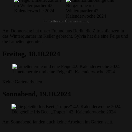
Im Keller zur Überwinterung
Am Donnerstag hat unser Freund aus Berlin die Zitruspflanzen in
das Winterquartier im Keller gebracht. Sylvia hat die eine Feige und
die Limetten geerntet.
Freitag, 18.10.2024
Limettenernte und eine Feige 42. Kalenderwoche 2024
Keine Gartenarbeiten.
Sonnabend, 19.10.2024
Die geteilte Iris Beet „Trapez“ 42. Kalenderwoche 2024
Am Sonnabend fanden auch keine Arbeiten im Garten statt.