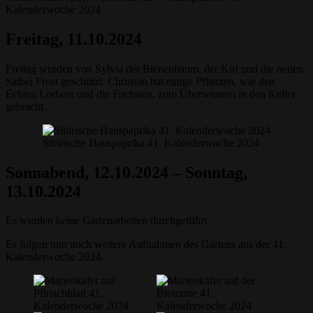
Kalenderwoche 2024
Freitag, 11.10.2024
Freitag wurden von Sylvia der Bienenbaum, der Kiri und die neuen
Salbei Frost geschützt. Christian hat einige Pflanzen, wie den
Echten Lorbeer und die Fuchsien, zum Überwintern in den Keller
gebracht.
Sibirische Hauspaprika 41. Kalenderwoche 2024
Sonnabend, 12.10.2024 – Sonntag,
13.10.2024
Es wurden keine Gartenarbeiten durchgeführt.
Es folgen nun noch weitere Aufnahmen des Gartens aus der 41.
Kalenderwoche 2024.