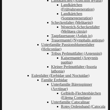
Landkärtchen (Araschnis levana)
Landkärtchen
(Frühjahrsgeneration)
Landkärtchen
(Sommergeneration)
Scheckenfalter (Melitaeini)
Wegerich-Scheckenfalter
(Melitaea cinxia)
Tagpfauenauge (Aglais io)
Trauermantel (Nymphalis antiopa)
Unterfamilie Passionsblumenfalter
(Heliconiiae)
Tribus Perlmuttfalter (Argennini)
Kaisermantel (Argynnis
paphia)
Kleiner Perlmuttfalter (Issoria
lathonia)
Eulenfalter (Erebidae und Noctuidae)
Familie Erebidae
Unterfamilie Bärenspinner
(Arctiinae)
Gelbleib-Flechtenbärchen
(Eilema Complana)
Unterfamilie Catocalinae
Rotes Ordensband (Catocala