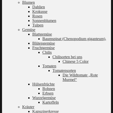
Blumen
Dahlien
Krokusse
Rosen
Sonnenblumen
Tulpen
Gemüse
Blattgemüse
Baumspinat (Chenopodium giganteum),
Blütengemüse
Fruchtgemüse
Chilis
Chilisorten bei uns
Chinese 5 Color
Tomaten
Tomatensorten
Die Wildtomate „Rote
Murmel“
Hülsenfrüchte
Bohnen
Erbsen
Wurzelgemüse
Kartoffeln
Kräuter
Kapuzinerkresse