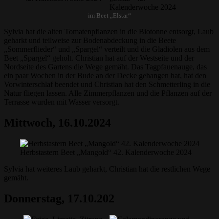
im Beet „Elstar“
Sylvia hat die alten Tomatenpflanzen in die Biotonne entsorgt, Laub
geharkt und teilweise zur Bodenabdeckung in die Beete
„Sommerflieder“ und „Spargel“ verteilt und die Gladiolen aus dem
Beet „Spargel“ geholt. Christian hat auf der Westseite und der
Nordseite des Gartens die Wege gemäht. Das Tagpfauenauge, das
ein paar Wochen in der Bude an der Decke gehangen hat, hat den
Vorwinterschlaf beendet und Christian hat den Schmetterling in die
Natur fliegen lassen. Alle Zimmerpflanzen und die Pflanzen auf der
Terrasse wurden mit Wasser versorgt.
Mittwoch, 16.10.2024
Herbstastern Beet „Mangold“ 42. Kalenderwoche 2024
Sylvia hat weiteres Laub geharkt, Christian hat die restlichen Wege
gemäht.
Donnerstag, 17.10.202