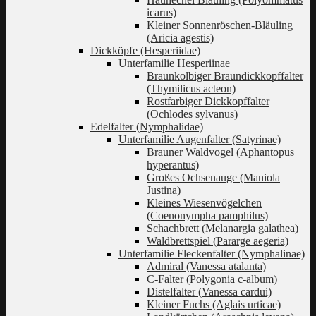
icarus)
Kleiner Sonnenröschen-Bläuling
(Aricia agestis)
Dickköpfe (Hesperiidae)
Unterfamilie Hesperiinae
Braunkolbiger Braundickkopffalter
(Thymilicus acteon)
Rostfarbiger Dickkopffalter
(Ochlodes sylvanus)
Edelfalter (Nymphalidae)
Unterfamilie Augenfalter (Satyrinae)
Brauner Waldvogel (Aphantopus
hyperantus)
Großes Ochsenauge (Maniola
Justina)
Kleines Wiesenvögelchen
(Coenonympha pamphilus)
Schachbrett (Melanargia galathea)
Waldbrettspiel (Pararge aegeria)
Unterfamilie Fleckenfalter (Nymphalinae)
Admiral (Vanessa atalanta)
C-Falter (Polygonia c-album)
Distelfalter (Vanessa cardui)
Kleiner Fuchs (Aglais urticae)