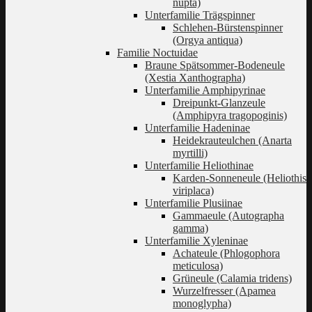
nupta)
Unterfamilie Trägspinner
Schlehen-Bürstenspinner
(Orgya antiqua)
Familie Noctuidae
Braune Spätsommer-Bodeneule
(Xestia Xanthographa)
Unterfamilie Amphipyrinae
Dreipunkt-Glanzeule
(Amphipyra tragopoginis)
Unterfamilie Hadeninae
Heidekrauteulchen (Anarta
myrtilli)
Unterfamilie Heliothinae
Karden-Sonneneule (Heliothis
viriplaca)
Unterfamilie Plusiinae
Gammaeule (Autographa
gamma)
Unterfamilie Xyleninae
Achateule (Phlogophora
meticulosa)
Grüneule (Calamia tridens)
Wurzelfresser (Apamea
monoglypha)