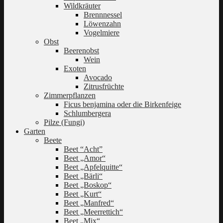
Wildkräuter
Brennnessel
Löwenzahn
Vogelmiere
Obst
Beerenobst
Wein
Exoten
Avocado
Zitrusfrüchte
Zimmerpflanzen
Ficus benjamina oder die Birkenfeige
Schlumbergera
Pilze (Fungi)
Garten
Beete
Beet “Acht”
Beet „Amor“
Beet „Apfelquitte“
Beet „Bärli“
Beet „Boskop“
Beet „Kurt“
Beet „Manfred“
Beet „Meerrettich“
Beet „Mix“