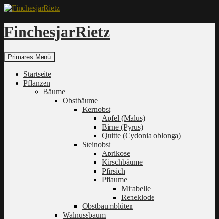
Zum
Inhalt
springen
FinchesjarRietz
Suchen
Primäres Menü
Startseite
Pflanzen
Bäume
Obstbäume
Kernobst
Apfel (Malus)
Birne (Pyrus)
Quitte (Cydonia oblonga)
Steinobst
Aprikose
Kirschbäume
Pfirsich
Pflaume
Mirabelle
Reneklode
Obstbaumblüten
Walnussbaum