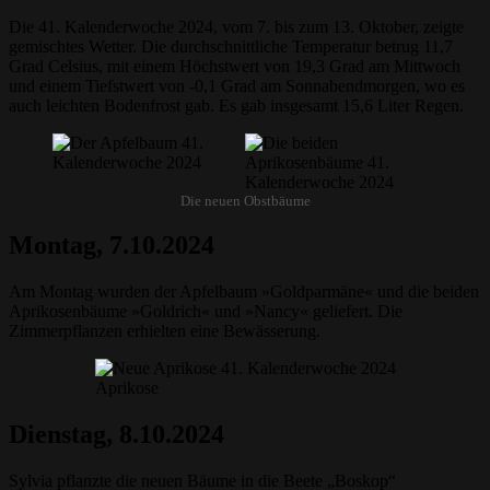
Die 41. Kalenderwoche 2024, vom 7. bis zum 13. Oktober, zeigte
gemischtes Wetter. Die durchschnittliche Temperatur betrug 11,7
Grad Celsius, mit einem Höchstwert von 19,3 Grad am Mittwoch
und einem Tiefstwert von -0,1 Grad am Sonnabendmorgen, wo es
auch leichten Bodenfrost gab. Es gab insgesamt 15,6 Liter Regen.
Die neuen Obstbäume
Montag, 7.10.2024
Am Montag wurden der Apfelbaum »Goldparmäne« und die beiden
Aprikosenbäume »Goldrich« und »Nancy« geliefert. Die
Zimmerpflanzen erhielten eine Bewässerung.
Aprikose
Dienstag, 8.10.2024
Sylvia pflanzte die neuen Bäume in die Beete „Boskop“