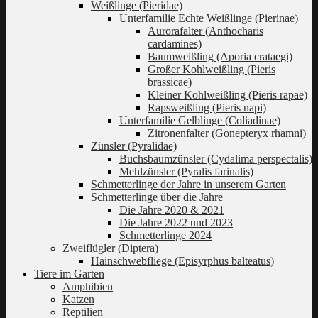
Weißlinge (Pieridae)
Unterfamilie Echte Weißlinge (Pierinae)
Aurorafalter (Anthocharis
cardamines)
Baumweißling (Aporia crataegi)
Großer Kohlweißling (Pieris
brassicae)
Kleiner Kohlweißling (Pieris rapae)
Rapsweißling (Pieris napi)
Unterfamilie Gelblinge (Coliadinae)
Zitronenfalter (Gonepteryx rhamni)
Zünsler (Pyralidae)
Buchsbaumzünsler (Cydalima perspectalis)
Mehlzünsler (Pyralis farinalis)
Schmetterlinge der Jahre in unserem Garten
Schmetterlinge über die Jahre
Die Jahre 2020 & 2021
Die Jahre 2022 und 2023
Schmetterlinge 2024
Zweiflügler (Diptera)
Hainschwebfliege (Episyrphus balteatus)
Tiere im Garten
Amphibien
Katzen
Reptilien