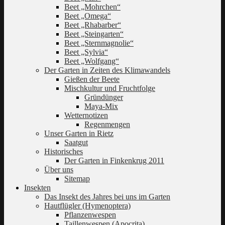
Beet „Mohrchen“
Beet „Omega“
Beet „Rhabarber“
Beet „Steingarten“
Beet „Sternmagnolie“
Beet „Sylvia“
Beet „Wolfgang“
Der Garten in Zeiten des Klimawandels
Gießen der Beete
Mischkultur und Fruchtfolge
Gründünger
Maya-Mix
Wetternotizen
Regenmengen
Unser Garten in Rietz
Saatgut
Historisches
Der Garten in Finkenkrug 2011
Über uns
Sitemap
Insekten
Das Insekt des Jahres bei uns im Garten
Hautflügler (Hymenoptera)
Pflanzenwespen
Taillenwespen (Apocrita)