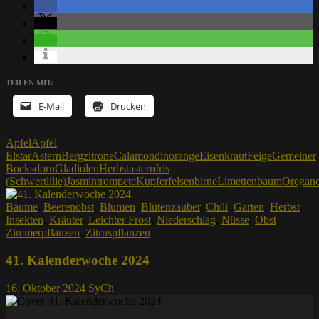
TEILEN MIT:
E-Mail
Drucken
Apfel
Apfel
Elstar
Astern
Bergzitrone
Calamondinorange
Eisenkraut
Feige
Gemeiner
Bocksdorn
Gladiolen
Herbstastern
Iris
(Schwertlilie)
Jasmintrompete
Kupferfelsenbirne
Limettenbaum
Oregan
Bäume
,
Beerenobst
,
Blumen
,
Blütenzauber
,
Chili
,
Garten
,
Herbst
,
Insekten
,
Kräuter
,
Leichter Frost
,
Niederschlag
,
Nüsse
,
Obst
,
Zimmerpflanzen
,
Zitruspflanzen
41. Kalenderwoche 2024
16. Oktober 2024
SyCh