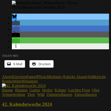
TEILEN MIT:
E-Mail
Drucken
Ahorn
Kirschen
Pappel
Pfirsich
Robinie (Falsche Akazie)
Süßkirsche
Regina
Wein
Weissdorn
Bäume
,
Blumen
,
Garten
,
Herbst
,
Kräuter
,
Leichter Frost
,
Obst
,
Schmetterlinge
,
Tiere
,
Wild
,
Zimmerpflanzen
,
Zitruspflanzen
42. Kalenderwoche 2024