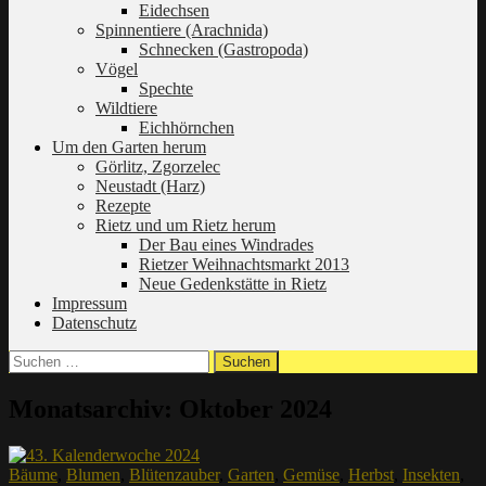
Eidechsen
Spinnentiere (Arachnida)
Schnecken (Gastropoda)
Vögel
Spechte
Wildtiere
Eichhörnchen
Um den Garten herum
Görlitz, Zgorzelec
Neustadt (Harz)
Rezepte
Rietz und um Rietz herum
Der Bau eines Windrades
Rietzer Weihnachtsmarkt 2013
Neue Gedenkstätte in Rietz
Impressum
Datenschutz
Suchen
nach:
Monatsarchiv: Oktober 2024
Bäume
,
Blumen
,
Blütenzauber
,
Garten
,
Gemüse
,
Herbst
,
Insekten
,