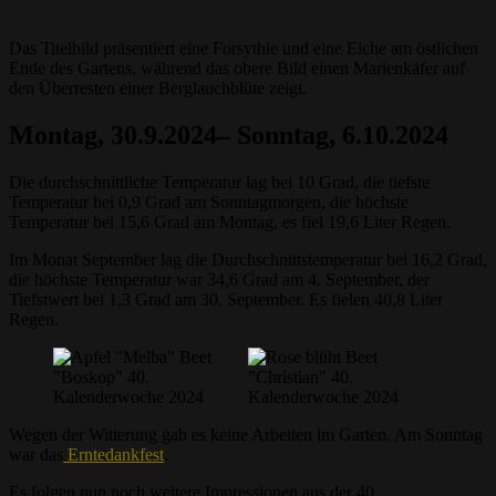
Das Titelbild präsentiert eine Forsythie und eine Eiche am östlichen
Ende des Gartens, während das obere Bild einen Marienkäfer auf
den Überresten einer Berglauchblüte zeigt.
Montag, 30.9.2024– Sonntag, 6.10.2024
Die durchschnittliche Temperatur lag bei 10 Grad, die tiefste
Temperatur bei 0,9 Grad am Sonntagmorgen, die höchste
Temperatur bei 15,6 Grad am Montag, es fiel 19,6 Liter Regen.
Im Monat September lag die Durchschnittstemperatur bei 16,2 Grad,
die höchste Temperatur war 34,6 Grad am 4. September, der
Tiefstwert bei 1,3 Grad am 30. September. Es fielen 40,8 Liter
Regen.
Wegen der Witterung gab es keine Arbeiten im Garten. Am Sonntag
war das
Erntedankfest
.
Es folgen nun noch weitere Impressionen aus der 40.