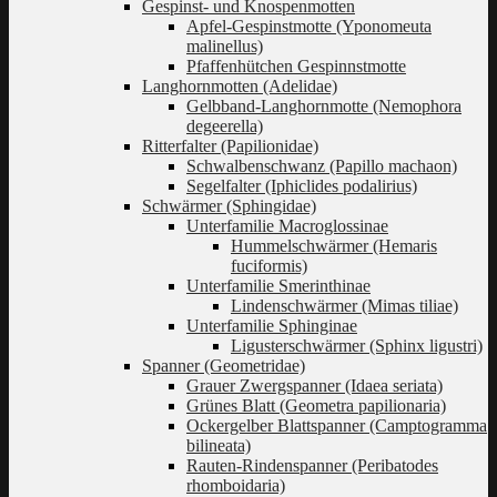
Gespinst- und Knospenmotten
Apfel-Gespinstmotte (Yponomeuta
malinellus)
Pfaffenhütchen Gespinnstmotte
Langhornmotten (Adelidae)
Gelbband-Langhornmotte (Nemophora
degeerella)
Ritterfalter (Papilionidae)
Schwalbenschwanz (Papillo machaon)
Segelfalter (Iphiclides podalirius)
Schwärmer (Sphingidae)
Unterfamilie Macroglossinae
Hummelschwärmer (Hemaris
fuciformis)
Unterfamilie Smerinthinae
Lindenschwärmer (Mimas tiliae)
Unterfamilie Sphinginae
Ligusterschwärmer (Sphinx ligustri)
Spanner (Geometridae)
Grauer Zwergspanner (Idaea seriata)
Grünes Blatt (Geometra papilionaria)
Ockergelber Blattspanner (Camptogramma
bilineata)
Rauten-Rindenspanner (Peribatodes
rhomboidaria)