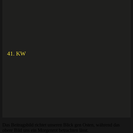
41. KW
Das Beitragsbild richtet unseren Blick gen Osten, während das
obere Bild uns ein Morgenrot betrachten lässt.