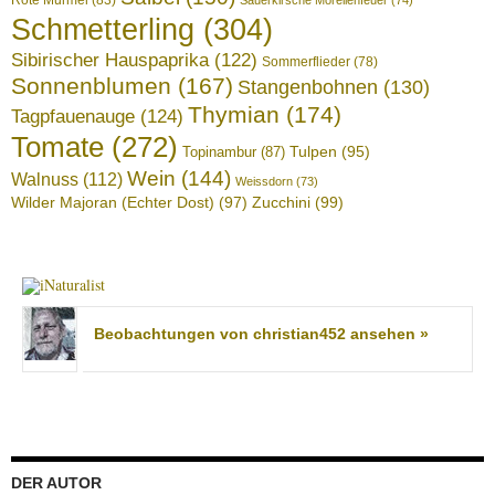
Rote Murmel
(83)
Sauerkirsche Morellenfeuer
(74)
Schmetterling
(304)
Sibirischer Hauspaprika
(122)
Sommerflieder
(78)
Sonnenblumen
(167)
Stangenbohnen
(130)
Thymian
(174)
Tagpfauenauge
(124)
Tomate
(272)
Tulpen
(95)
Topinambur
(87)
Wein
(144)
Walnuss
(112)
Weissdorn
(73)
Wilder Majoran (Echter Dost)
(97)
Zucchini
(99)
Beobachtungen von christian452 ansehen »
DER AUTOR