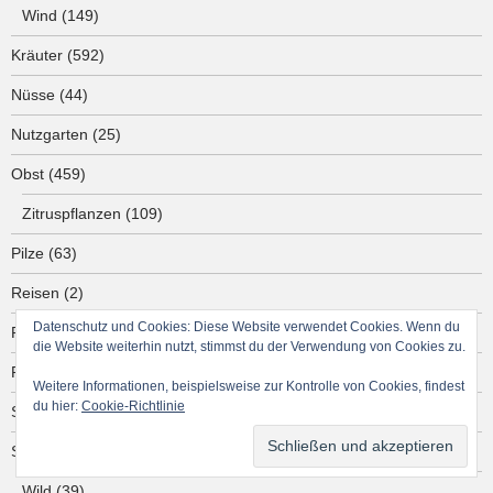
Wind
(149)
Kräuter
(592)
Nüsse
(44)
Nutzgarten
(25)
Obst
(459)
Zitruspflanzen
(109)
Pilze
(63)
Reisen
(2)
Datenschutz und Cookies: Diese Website verwendet Cookies. Wenn du
Rezepte
(2)
die Website weiterhin nutzt, stimmst du der Verwendung von Cookies zu.
Rietz
(95)
Weitere Informationen, beispielsweise zur Kontrolle von Cookies, findest
du hier:
Cookie-Richtlinie
Salat
(103)
Schädlinge
(41)
Wild
(39)