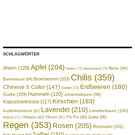
SCHLAGWÖRTER
Apfel
(204)
Ahorn
(129)
Birke
(94)
Astern
(77)
Baumspinat
(74)
Chilis
(359)
Brombeeren
(103)
Brennnessel
(84)
Erdbeeren
(180)
Chinese 5 Color
(147)
Dahlien
(72)
Hummeln
(120)
Gurke
(109)
Johannisbeere
(98)
Kirschen
(183)
Kapuzinerkresse
(117)
Lavendel
(210)
Limettenbaum
(100)
Kupferfelsenbirne
(83)
Piri Piri
(90)
Quitte
(86)
Oregano
(82)
Pfirsich
(81)
Möhren
(71)
Regen
(353)
Rosen
(205)
Rosmarin
(101)
Salbei
(150)