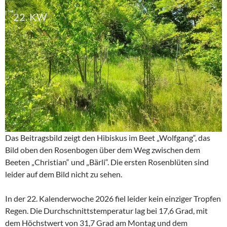
22. KW
Das Beitragsbild zeigt den Hibiskus im Beet „Wolfgang“, das
Bild oben den Rosenbogen über dem Weg zwischen dem
Beeten „Christian“ und „Bärli“. Die ersten Rosenblüten sind
leider auf dem Bild nicht zu sehen.
In der 22. Kalenderwoche 2026 fiel leider kein einziger Tropfen
Regen. Die Durchschnittstemperatur lag bei 17,6 Grad, mit
dem Höchstwert von 31,7 Grad am Montag und dem