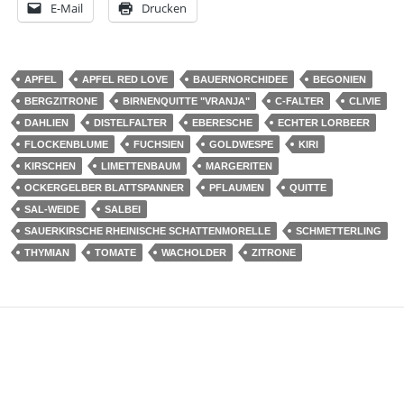
E-Mail
Drucken
APFEL
APFEL RED LOVE
BAUERNORCHIDEE
BEGONIEN
BERGZITRONE
BIRNENQUITTE "VRANJA"
C-FALTER
CLIVIE
DAHLIEN
DISTELFALTER
EBERESCHE
ECHTER LORBEER
FLOCKENBLUME
FUCHSIEN
GOLDWESPE
KIRI
KIRSCHEN
LIMETTENBAUM
MARGERITEN
OCKERGELBER BLATTSPANNER
PFLAUMEN
QUITTE
SAL-WEIDE
SALBEI
SAUERKIRSCHE RHEINISCHE SCHATTENMORELLE
SCHMETTERLING
THYMIAN
TOMATE
WACHOLDER
ZITRONE