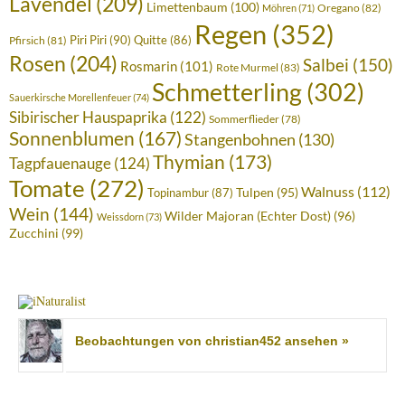
Lavendel
(209)
Limettenbaum
(100)
Oregano
(82)
Möhren
(71)
Regen
(352)
Piri Piri
(90)
Quitte
(86)
Pfirsich
(81)
Rosen
(204)
Salbei
(150)
Rosmarin
(101)
Rote Murmel
(83)
Schmetterling
(302)
Sauerkirsche Morellenfeuer
(74)
Sibirischer Hauspaprika
(122)
Sommerflieder
(78)
Sonnenblumen
(167)
Stangenbohnen
(130)
Thymian
(173)
Tagpfauenauge
(124)
Tomate
(272)
Walnuss
(112)
Tulpen
(95)
Topinambur
(87)
Wein
(144)
Wilder Majoran (Echter Dost)
(96)
Weissdorn
(73)
Zucchini
(99)
Beobachtungen von christian452 ansehen »