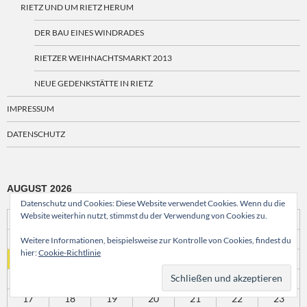
RIETZ UND UM RIETZ HERUM
DER BAU EINES WINDRADES
RIETZER WEIHNACHTSMARKT 2013
NEUE GEDENKSTÄTTE IN RIETZ
IMPRESSUM
DATENSCHUTZ
AUGUST 2026
Datenschutz und Cookies: Diese Website verwendet Cookies. Wenn du die
Website weiterhin nutzt, stimmst du der Verwendung von Cookies zu.
M
D
M
D
F
S
S
1
2
Weitere Informationen, beispielsweise zur Kontrolle von Cookies, findest du
hier:
Cookie-Richtlinie
3
4
5
6
7
8
9
10
11
12
13
14
15
16
17
18
19
20
21
22
23