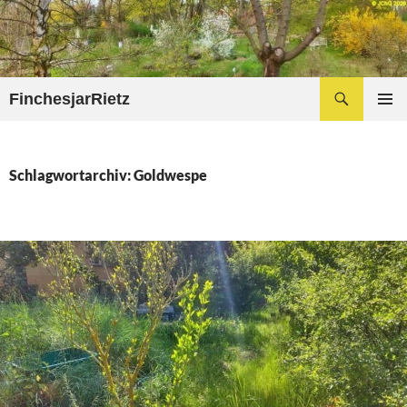
Zum
Inhalt
springen
Suchen
FinchesjarRietz
PRIMÄR
MENÜ
Schlagwortarchiv: Goldwespe