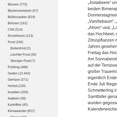
„Jostabeere“ und
Blumen
(775)
beiden Birnenqu
Blumenzwiebeln
(57)
Donnerstagmorge
Blütenzauber
(819)
„Vanillebaum“, „
Bohnen
(162)
„Ahorn“ und, „L
Chili
(514)
das Hochbeet, 
Drumherum
(123)
Zitruspflanzen 
Frost
(194)
Jahres gesehen
Bodenfrost
(1)
Freitag das Ho
Leichter Frost
(35)
Am Sonnabend w
Strenger Frost
(7)
auf der Terrass
Frühling
(488)
großer Trauerma
Garten
(13.443)
eigentlich Ende
Gemüse
(371)
Ende Juli flieg
Herbst
(230)
Schmetterling i
Insekten
(350)
Samtfalter gena
Kakteen
(56)
wurden gegossen
Kartoffeln
(45)
Kalenderwoche
Klimawandel
(657)