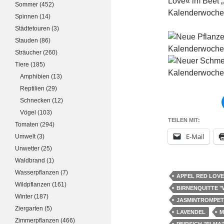
Sommer
(452)
Spinnen
(14)
Städtetouren
(3)
Stauden
(86)
Sträucher
(260)
Tiere
(185)
Amphibien
(13)
Reptilien
(29)
Schnecken
(12)
Vögel
(103)
TEILEN MIT:
Tomaten
(294)
E-Mail
Umwelt
(3)
Unwetter
(25)
Waldbrand
(1)
Wasserpflanzen
(7)
APFEL RED LOVE
Wildpflanzen
(161)
BIRNENQUITTE 
Winter
(187)
JASMINTROMPET
Ziergarten
(5)
LAVENDEL
M
Zimmerpflanzen
(466)