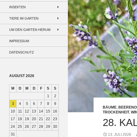
INSEKTEN
TIERE IM GARTEN
UM DEN GARTEN HERUM
IMPRESSUM
DATENSCHUTZ
AUGUST 2026
M
D
M
D
F
S
S
1
2
3
4
5
6
7
8
9
BÄUME
,
BEERENO
10
11
12
13
14
15
16
TROCKENHEIT
,
WI
17
18
19
20
21
22
23
28. K
24
25
26
27
28
29
30
31
13. JULI 2026