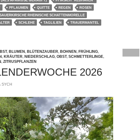
" (ALS APRIKOSE GEKAUFT)
PFIRSICH "REDHAVEN"
"
PFLAUMEN
QUITTE
REGEN
ROSEN
SAUERKIRSCHE RHEINISCHE SCHATTENMORELLE
ALTER
SCHLEHE
TAGLILIEN
TRAUERMANTEL
BST
,
BLUMEN
,
BLÜTENZAUBER
,
BOHNEN
,
FRÜHLING
,
N
,
KRÄUTER
,
NIEDERSCHLAG
,
OBST
,
SCHMETTERLINGE
,
N
,
ZITRUSPFLANZEN
ALENDERWOCHE 2026
SYCH