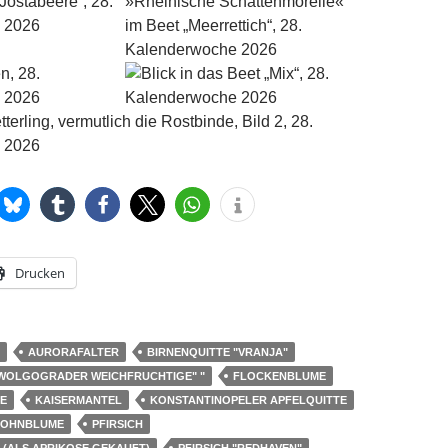
Drucken
AURORAFALTER
BIRNENQUITTE "VRANJA"
"WOLGOGRADER WEICHFRUCHTIGE" "
FLOCKENBLUME
E
KAISERMANTEL
KONSTANTINOPELER APFELQUITTE
OHNBLUME
PFIRSICH