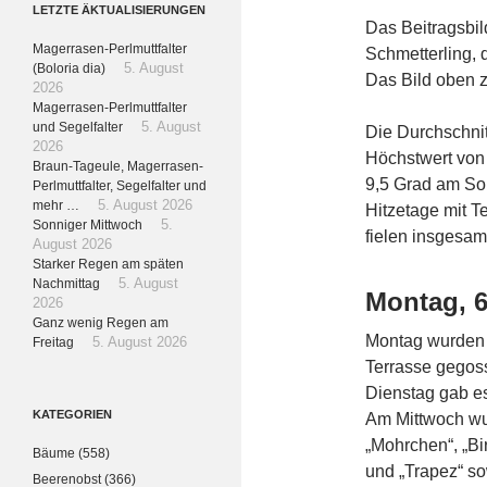
LETZTE ÄKTUALISIERUNGEN
Das Beitragsbil
Magerrasen-Perlmuttfalter
Schmetterling, 
(Boloria dia)
5. August
Das Bild oben 
2026
Magerrasen-Perlmuttfalter
und Segelfalter
5. August
Die Durchschnit
2026
Höchstwert von
Braun-Tageule, Magerrasen-
9,5 Grad am So
Perlmuttfalter, Segelfalter und
mehr …
5. August 2026
Hitzetage mit 
Sonniger Mittwoch
5.
fielen insgesam
August 2026
Starker Regen am späten
Nachmittag
5. August
Montag, 6
2026
Ganz wenig Regen am
Montag wurden 
Freitag
5. August 2026
Terrasse gegos
Dienstag gab e
KATEGORIEN
Am Mittwoch wu
„Mohrchen“, „Birk
Bäume
(558)
und „Trapez“ s
Beerenobst
(366)