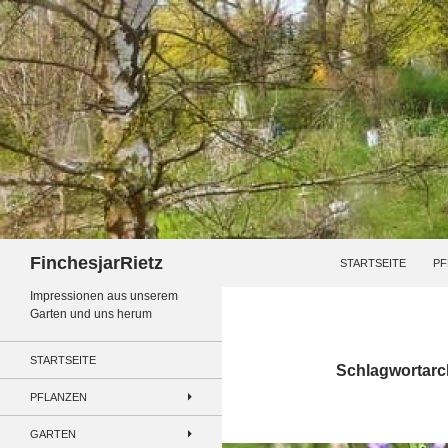
Zum
Inhalt
springen
Suchen
FinchesjarRietz
STARTSEITE
PF
Impressionen aus unserem
Garten und uns herum
STARTSEITE
Schlagwortarc
PFLANZEN
GARTEN