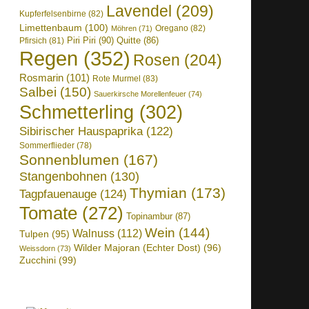
Lavendel
(209)
Kupferfelsenbirne
(82)
Limettenbaum
(100)
Oregano
(82)
Möhren
(71)
Piri Piri
(90)
Quitte
(86)
Pfirsich
(81)
Regen
(352)
Rosen
(204)
Rosmarin
(101)
Rote Murmel
(83)
Salbei
(150)
Sauerkirsche Morellenfeuer
(74)
Schmetterling
(302)
Sibirischer Hauspaprika
(122)
Sommerflieder
(78)
Sonnenblumen
(167)
Stangenbohnen
(130)
Thymian
(173)
Tagpfauenauge
(124)
Tomate
(272)
Topinambur
(87)
Wein
(144)
Walnuss
(112)
Tulpen
(95)
Wilder Majoran (Echter Dost)
(96)
Weissdorn
(73)
Zucchini
(99)