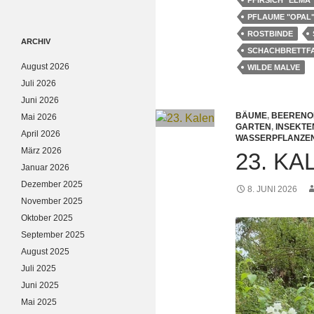
PFIRSICH "ELMA
PFLAUME "OPAL
ROSTBINDE
ARCHIV
SCHACHBRETTF
August 2026
WILDE MALVE
Juli 2026
Juni 2026
BÄUME
,
BEERENO
Mai 2026
GARTEN
,
INSEKTE
April 2026
WASSERPFLANZE
März 2026
23. K
Januar 2026
Dezember 2025
8. JUNI 2026
November 2025
Oktober 2025
September 2025
August 2025
Juli 2025
Juni 2025
Mai 2025