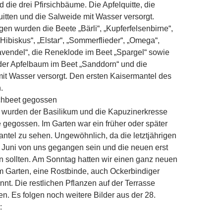
 die drei Pfirsichbäume. Die Apfelquitte, die
itten und die Salweide mit Wasser versorgt.
n wurden die Beete „Bärli“, „Kupferfelsenbirne“,
Hibiskus“, „Elstar“, „Sommerflieder“, „Omega“,
avendel“, die Reneklode im Beet „Spargel“ sowie
der Apfelbaum im Beet „Sanddorn“ und die
mit Wasser versorgt. Den ersten Kaisermantel des
.
chbeet gegossen
urden der Basilikum und die Kapuzinerkresse
e gegossen. Im Garten war ein früher oder später
ntel zu sehen. Ungewöhnlich, da die letztjährigen
 Juni von uns gegangen sein und die neuen erst
en sollten. Am Sonntag hatten wir einen ganz neuen
m Garten, eine Rostbinde, auch Ockerbindiger
nnt. Die restlichen Pflanzen auf der Terrasse
. Es folgen noch weitere Bilder aus der 28.
: