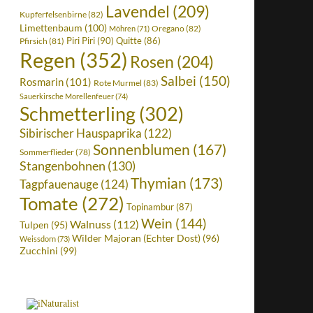
Lavendel
(209)
Kupferfelsenbirne
(82)
Limettenbaum
(100)
Oregano
(82)
Möhren
(71)
Piri Piri
(90)
Quitte
(86)
Pfirsich
(81)
Regen
(352)
Rosen
(204)
Salbei
(150)
Rosmarin
(101)
Rote Murmel
(83)
Sauerkirsche Morellenfeuer
(74)
Schmetterling
(302)
Sibirischer Hauspaprika
(122)
Sonnenblumen
(167)
Sommerflieder
(78)
Stangenbohnen
(130)
Thymian
(173)
Tagpfauenauge
(124)
Tomate
(272)
Topinambur
(87)
Wein
(144)
Walnuss
(112)
Tulpen
(95)
Wilder Majoran (Echter Dost)
(96)
Weissdorn
(73)
Zucchini
(99)