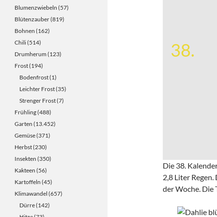
Blumenzwiebeln
(57)
Blütenzauber
(819)
Bohnen
(162)
Chili
(514)
38.
Drumherum
(123)
Frost
(194)
Bodenfrost
(1)
Leichter Frost
(35)
Strenger Frost
(7)
Frühling
(488)
Garten
(13.452)
Gemüse
(371)
Herbst
(230)
Insekten
(350)
Die 38. Kalende
Kakteen
(56)
2,8 Liter Regen
Kartoffeln
(45)
der Woche. Die 
Klimawandel
(657)
Dürre
(142)
Hitze
(73)