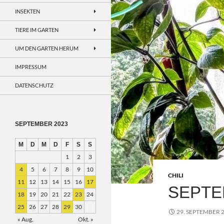
INSEKTEN
TIERE IM GARTEN
UM DEN GARTEN HERUM
IMPRESSUM
DATENSCHUTZ
SEPTEMBER 2023
M
D
M
D
F
S
S
1
2
3
4
5
6
7
8
9
10
CHILI
11
12
13
14
15
16
17
SEPTE
18
19
20
21
22
23
24
25
26
27
28
29
30
29. SEPTEMBER 
« Aug.
Okt. »