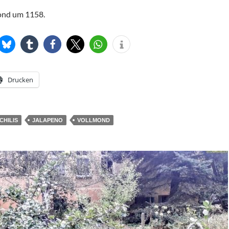
ond um 1158.
Drucken
CHILIS
JALAPENO
VOLLMOND