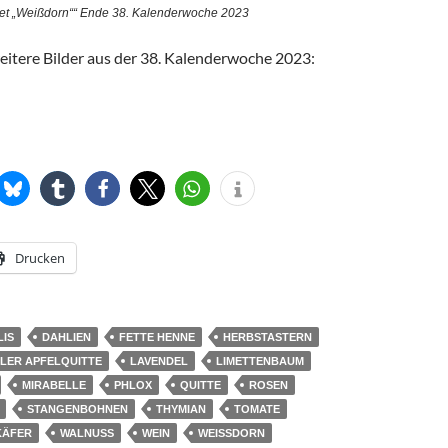
et „Weißdorn““ Ende 38. Kalenderwoche 2023
eitere Bilder aus der 38. Kalenderwoche 2023:
Herbstast
. Kalenderwoche 2023
Drucken
LIS
DAHLIEN
FETTE HENNE
HERBSTASTERN
LER APFELQUITTE
LAVENDEL
LIMETTENBAUM
MIRABELLE
PHLOX
QUITTE
ROSEN
STANGENBOHNEN
THYMIAN
TOMATE
KÄFER
WALNUSS
WEIN
WEISSDORN