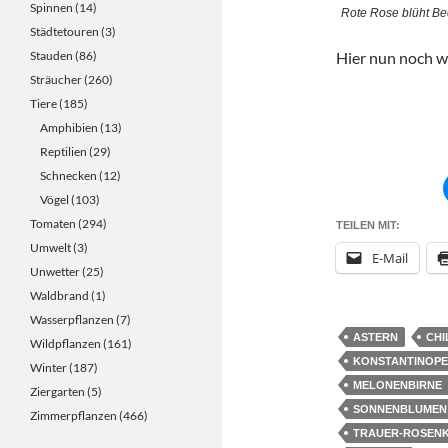
Spinnen
(14)
Rote Rose blüht Be
Städtetouren
(3)
Stauden
(86)
Hier nun noch w
Sträucher
(260)
Tiere
(185)
Phlox Ende 38
Amphibien
(13)
Reptilien
(29)
Schnecken
(12)
Vögel
(103)
Tomaten
(294)
TEILEN MIT:
Umwelt
(3)
E-Mail
Unwetter
(25)
Waldbrand
(1)
Wasserpflanzen
(7)
ASTERN
CHI
Wildpflanzen
(161)
KONSTANTINOPE
Winter
(187)
MELONENBIRNE
Ziergarten
(5)
SONNENBLUMEN
Zimmerpflanzen
(466)
TRAUER-ROSEN