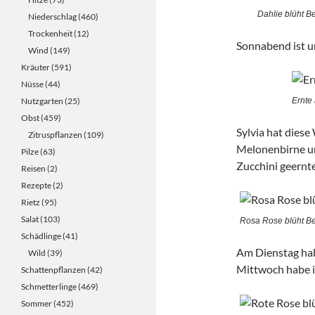
Dahlie blüht B
Niederschlag
(460)
Trockenheit
(12)
Sonnabend ist 
Wind
(149)
Kräuter
(591)
Nüsse
(44)
Nutzgarten
(25)
Ernte
Obst
(459)
Sylvia hat dies
Zitruspflanzen
(109)
Melonenbirne un
Pilze
(63)
Zucchini geernte
Reisen
(2)
Rezepte
(2)
Rietz
(95)
Salat
(103)
Rosa Rose blüht B
Schädlinge
(41)
Am Dienstag hab
Wild
(39)
Mittwoch habe i
Schattenpflanzen
(42)
Schmetterlinge
(469)
Sommer
(452)