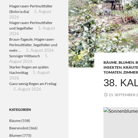
Magerrasen-Perlmuttfalter
(Boloria dia)
5. August
2026
Magerrasen-Perlmuttfalter
und Segelfalter
5. August
2026
Braun-Tageule, Magerrasen-
Perlmuttfalter, Segelfalter und
mehr …
5. August 2026
Sonniger Mittwoch
5.
August 2026
BÄUME
,
BLUMEN
,
B
Starker Regen am späten
INSEKTEN
,
KRÄUT
TOMATEN
,
ZIMMER
Nachmittag
5. August
2026
38. K
Ganz wenig Regen am Freitag
5. August 2026
25. SEPTEMBER 
KATEGORIEN
Bäume
(558)
Beerenobst
(366)
Blumen
(775)