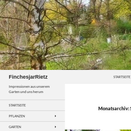
Zum
Inhalt
springen
Suchen
FinchesjarRietz
STARTSEITE
Impressionen aus unserem
Garten und uns herum
STARTSEITE
Monatsarchiv:
PFLANZEN
GARTEN