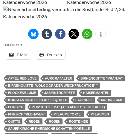
TEILEN MIT:
E-Mail
Drucken
APFEL RED LOVE
AURORAFALTER
BIRNENQUITTE "VRANJA"
BIRNENQUITTE "WOLGOGRADER WEICHFRUCHTIGE" "
FLOCKENBLUME
JASMINTROMPETE
KAISERMANTEL
KONSTANTINOPELER APFELQUITTE
LAVENDEL
MOHNBLUME
PFIRSICH
PFIRSICH "ELMA" (ALS APRIKOSE GEKAUFT)
PFIRSICH "REDHAVEN"
PFLAUME "OPAL"
PFLAUMEN
QUITTE
REGEN
ROSEN
ROSTBINDE
SAUERKIRSCHE RHEINISCHE SCHATTENMORELLE