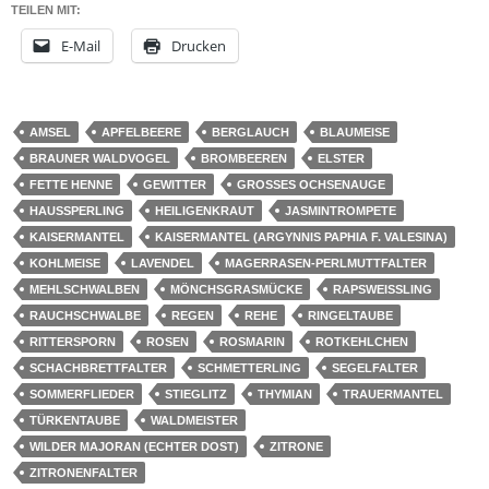
TEILEN MIT:
E-Mail
Drucken
AMSEL
APFELBEERE
BERGLAUCH
BLAUMEISE
BRAUNER WALDVOGEL
BROMBEEREN
ELSTER
FETTE HENNE
GEWITTER
GROSSES OCHSENAUGE
HAUSSPERLING
HEILIGENKRAUT
JASMINTROMPETE
KAISERMANTEL
KAISERMANTEL (ARGYNNIS PAPHIA F. VALESINA)
KOHLMEISE
LAVENDEL
MAGERRASEN-PERLMUTTFALTER
MEHLSCHWALBEN
MÖNCHSGRASMÜCKE
RAPSWEISSLING
RAUCHSCHWALBE
REGEN
REHE
RINGELTAUBE
RITTERSPORN
ROSEN
ROSMARIN
ROTKEHLCHEN
SCHACHBRETTFALTER
SCHMETTERLING
SEGELFALTER
SOMMERFLIEDER
STIEGLITZ
THYMIAN
TRAUERMANTEL
TÜRKENTAUBE
WALDMEISTER
WILDER MAJORAN (ECHTER DOST)
ZITRONE
ZITRONENFALTER