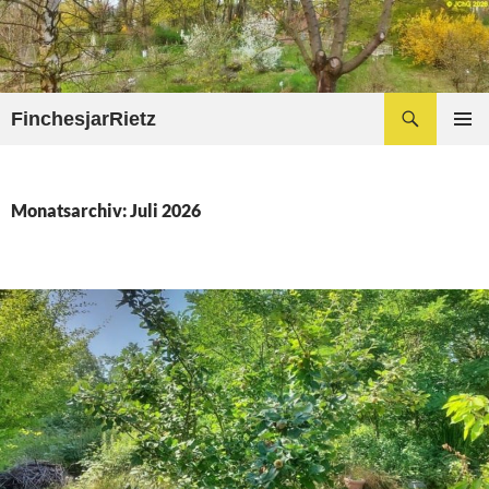
Zum
Inhalt
springen
Suchen
FinchesjarRietz
PRIMÄR
MENÜ
Monatsarchiv: Juli 2026