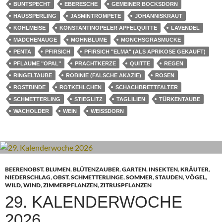
BUNTSPECHT
EBERESCHE
GEMEINER BOCKSDORN
HAUSSPERLING
JASMINTROMPETE
JOHANNISKRAUT
KOHLMEISE
KONSTANTINOPELER APFELQUITTE
LAVENDEL
MÄDCHENAUGE
MOHNBLUME
MÖNCHSGRASMÜCKE
PENTA
PFIRSICH
PFIRSICH "ELMA" (ALS APRIKOSE GEKAUFT)
PFLAUME "OPAL"
PRACHTKERZE
QUITTE
REGEN
RINGELTAUBE
ROBINIE (FALSCHE AKAZIE)
ROSEN
ROSTBINDE
ROTKEHLCHEN
SCHACHBRETTFALTER
SCHMETTERLING
STIEGLITZ
TAGLILIEN
TÜRKENTAUBE
WACHOLDER
WEIN
WEISSDORN
BEERENOBST
,
BLUMEN
,
BLÜTENZAUBER
,
GARTEN
,
INSEKTEN
,
KRÄUTER
,
NIEDERSCHLAG
,
OBST
,
SCHMETTERLINGE
,
SOMMER
,
STAUDEN
,
VÖGEL
,
WILD
,
WIND
,
ZIMMERPFLANZEN
,
ZITRUSPFLANZEN
29. KALENDERWOCHE
2026