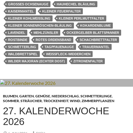
GROSSES OCHSENAUGE
HAUHECHEL BLÄULING
KAISERMANTEL
KLEINER FEUERFALTER
KLEINER KOHLWEISSLING
KLEINER PERLMUTTFALTER
KLEINER SONNENRÖSCHEN-BLÄULING
KOKARDENBLUME
LAVENDEL
MEHLZÜNSLER
OCKERGELBER BLATTSPANNER
ROSTBINDE
ROTES ORDENSBAND
SCHACHBRETTFALTER
SCHMETTERLING
TAGPFAUENAUGE
TRAUERMANTEL
WALDBRETTSPIEL
WEISSFLECK-WIDDERCHEN
WILDER MAJORAN (ECHTER DOST)
ZITRONENFALTER
BLUMEN
,
GARTEN
,
GEMÜSE
,
NIEDERSCHLAG
,
SCHMETTERLINGE
,
SOMMER
,
STRÄUCHER
,
TROCKENHEIT
,
WIND
,
ZIMMERPFLANZEN
27. KALENDERWOCHE
2026