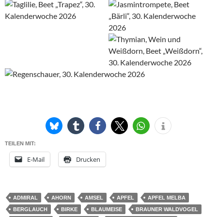
TEILEN MIT:
E-Mail
Drucken
ADMIRAL
AHORN
AMSEL
APFEL
APFEL MELBA
BERGLAUCH
BIRKE
BLAUMEISE
BRAUNER WALDVOGEL