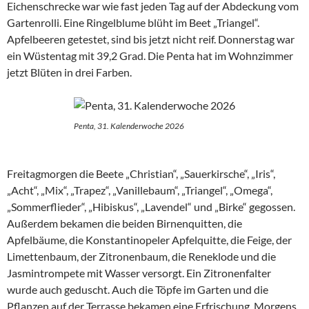
Eichenschrecke war wie fast jeden Tag auf der Abdeckung vom
Gartenrolli. Eine Ringelblume blüht im Beet „Triangel“.
Apfelbeeren getestet, sind bis jetzt nicht reif. Donnerstag war
ein Wüstentag mit 39,2 Grad. Die Penta hat im Wohnzimmer
jetzt Blüten in drei Farben.
Penta, 31. Kalenderwoche 2026
Freitagmorgen die Beete „Christian“, „Sauerkirsche“, „Iris“,
„Acht“, „Mix“, „Trapez“, „Vanillebaum“, „Triangel“, „Omega“,
„Sommerflieder“, „Hibiskus“, „Lavendel“ und „Birke“ gegossen.
Außerdem bekamen die beiden Birnenquitten, die
Apfelbäume, die Konstantinopeler Apfelquitte, die Feige, der
Limettenbaum, der Zitronenbaum, die Reneklode und die
Jasmintrompete mit Wasser versorgt. Ein Zitronenfalter
wurde auch geduscht. Auch die Töpfe im Garten und die
Pflanzen auf der Terrasse bekamen eine Erfrischung. Morgens