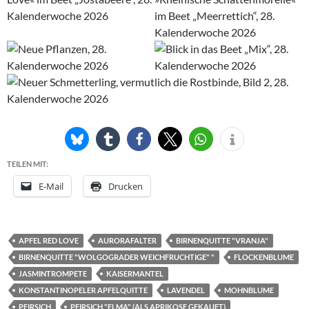
TEILEN MIT:
E-Mail
Drucken
APFEL RED LOVE
AURORAFALTER
BIRNENQUITTE "VRANJA"
BIRNENQUITTE "WOLGOGRADER WEICHFRUCHTIGE" "
FLOCKENBLUME
JASMINTROMPETE
KAISERMANTEL
KONSTANTINOPELER APFELQUITTE
LAVENDEL
MOHNBLUME
PFIRSICH
PFIRSICH "ELMA" (ALS APRIKOSE GEKAUFT)