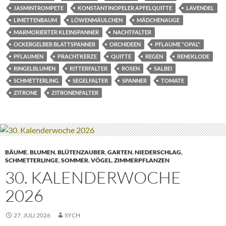
JASMINTROMPETE
KONSTANTINOPELER APFELQUITTE
LAVENDEL
LIMETTENBAUM
LÖWENMÄULCHEN
MÄDCHENAUGE
MARMORIERTER KLEINSPANNER
NACHTFALTER
OCKERGELBER BLATTSPANNER
ORCHIDEEN
PFLAUME "OPAL"
PFLAUMEN
PRACHTKERZE
QUITTE
REGEN
RENEKLODE
RINGELBLUMEN
RITTERFALTER
ROSEN
SALBEI
SCHMETTERLING
SEGELFALTER
SPANNER
TOMATE
ZITRONE
ZITRONENFALTER
BÄUME
,
BLUMEN
,
BLÜTENZAUBER
,
GARTEN
,
NIEDERSCHLAG
,
SCHMETTERLINGE
,
SOMMER
,
VÖGEL
,
ZIMMERPFLANZEN
30. KALENDERWOCHE
2026
27. JULI 2026
SYCH