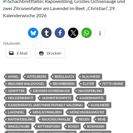
TEILEN MIT:
E-Mail
Drucken
AMSEL
APFELBEERE
BERGLAUCH
BLAUMEISE
BRAUNER WALDVOGEL
BROMBEEREN
ELSTER
FETTE HENNE
GEWITTER
GROSSES OCHSENAUGE
HAUSSPERLING
HEILIGENKRAUT
JASMINTROMPETE
KAISERMANTEL
KAISERMANTEL (ARGYNNIS PAPHIA F. VALESINA)
KOHLMEISE
LAVENDEL
MEHLSCHWALBEN
MÖNCHSGRASMÜCKE
RAPSWEISSLING
RAUCHSCHWALBE
REGEN
REHE
RINGELTAUBE
RITTERSPORN
ROSEN
ROSMARIN