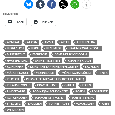
TEILEN MIT:
E-Mail
Drucken
ADMIRAL
AHORN
AMSEL
APFEL
APFEL MELBA
BERGLAUCH
BIRKE
BLAUMEISE
BRAUNER WALDVOGEL
BUNTSPECHT
EBERESCHE
GEMEINER BOCKSDORN
HAUSSPERLING
JASMINTROMPETE
JOHANNISKRAUT
KOHLMEISE
KONSTANTINOPELER APFELQUITTE
LAVENDEL
MÄDCHENAUGE
MOHNBLUME
MÖNCHSGRASMÜCKE
PENTA
PFIRSICH
PFIRSICH "ELMA" (ALS APRIKOSE GEKAUFT)
PFLAUME "OPAL"
PRACHTKERZE
QUITTE
REGEN
RINGELTAUBE
ROBINIE (FALSCHE AKAZIE)
ROSEN
ROSTBINDE
ROTKEHLCHEN
SCHACHBRETTFALTER
SCHMETTERLING
STIEGLITZ
TAGLILIEN
TÜRKENTAUBE
WACHOLDER
WEIN
WEISSDORN