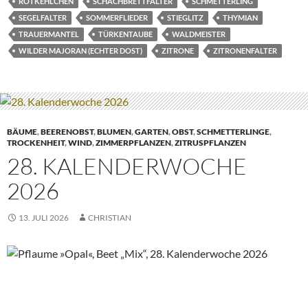
ROTKEHLCHEN
SCHACHBRETTFALTER
SCHMETTERLING
SEGELFALTER
SOMMERFLIEDER
STIEGLITZ
THYMIAN
TRAUERMANTEL
TÜRKENTAUBE
WALDMEISTER
WILDER MAJORAN (ECHTER DOST)
ZITRONE
ZITRONENFALTER
BÄUME
,
BEERENOBST
,
BLUMEN
,
GARTEN
,
OBST
,
SCHMETTERLINGE
,
TROCKENHEIT
,
WIND
,
ZIMMERPFLANZEN
,
ZITRUSPFLANZEN
28. KALENDERWOCHE
2026
13. JULI 2026
CHRISTIAN