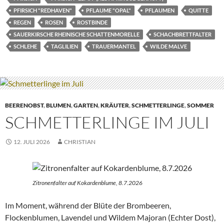
PFIRSICH "REDHAVEN"
PFLAUME "OPAL"
PFLAUMEN
QUITTE
REGEN
ROSEN
ROSTBINDE
SAUERKIRSCHE RHEINISCHE SCHATTENMORELLE
SCHACHBRETTFALTER
SCHLEHE
TAGLILIEN
TRAUERMANTEL
WILDE MALVE
BEERENOBST
,
BLUMEN
,
GARTEN
,
KRÄUTER
,
SCHMETTERLINGE
,
SOMMER
SCHMETTERLINGE IM JULI
12. JULI 2026
CHRISTIAN
Zitronenfalter auf Kokardenblume, 8.7.2026
Im Moment, während der Blüte der Brombeeren,
Flockenblumen, Lavendel und Wildem Majoran (Echter Dost),