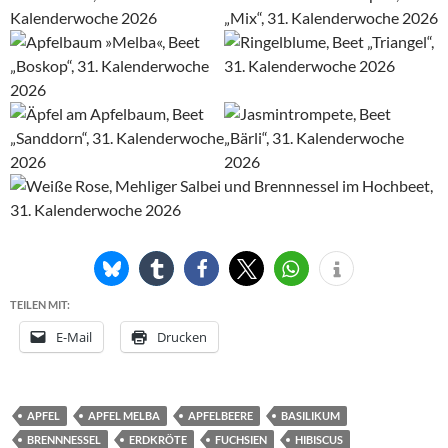
TEILEN MIT:
E-Mail
Drucken
APFEL
APFEL MELBA
APFELBEERE
BASILIKUM
BRENNNESSEL
ERDKRÖTE
FUCHSIEN
HIBISCUS