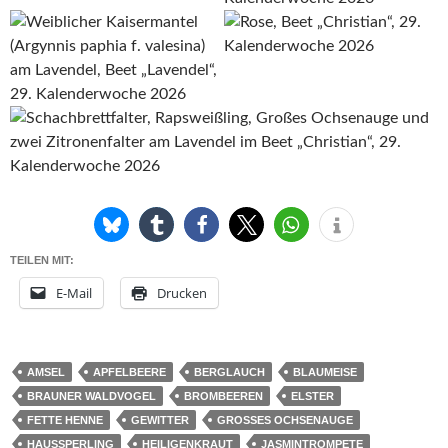
TEILEN MIT:
E-Mail
Drucken
AMSEL
APFELBEERE
BERGLAUCH
BLAUMEISE
BRAUNER WALDVOGEL
BROMBEEREN
ELSTER
FETTE HENNE
GEWITTER
GROSSES OCHSENAUGE
HAUSSPERLING
HEILIGENKRAUT
JASMINTROMPETE