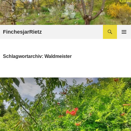
Zum
Inhalt
springen
Suchen
FinchesjarRietz
PRIMÄR
MENÜ
Schlagwortarchiv: Waldmeister