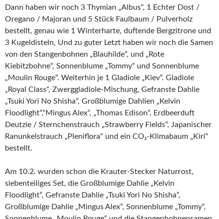
Dann haben wir noch 3 Thymian „Albus“, 1 Echter Dost /
Oregano / Majoran und 5 Stück Faulbaum / Pulverholz
bestellt, genau wie 1 Winterharte, duftende Bergzitrone und
3 Kugeldisteln, Und zu guter Letzt haben wir noch die Samen
von den Stangenbohnen „Blauhilde“, und „Rote
Kiebitzbohne“, Sonnenblume „Tommy“ und Sonnenblume
„Moulin Rouge“. Weiterhin je 1 Gladiole „Kiev“. Gladiole
„Royal Class“, Zwerggladiole-Mischung, Gefranste Dahlie
„Tsuki Yori No Shisha“, Großblumige Dahlien „Kelvin
Floodlight“,“Mingus Alex“, „Thomas Edison“, Erdbeerduft
Deutzie / Sternchenstrauch „Strawberry Fields“, Japanischer
Ranunkelstrauch „Pleniflora“ und ein CO₂-Klimabaum „Kiri“
bestellt.
Am 10.2. wurden schon die Krauter-Stecker Naturrost,
siebenteiliges Set, die Großblumige Dahlie „Kelvin
Floodlight“, Gefranste Dahlie „Tsuki Yori No Shisha“,
Großblumige Dahlie „Mingus Alex“, Sonnenblume „Tommy“,
Sonnenblume „Moulin Rouge“ und die Stangenbohnensamen