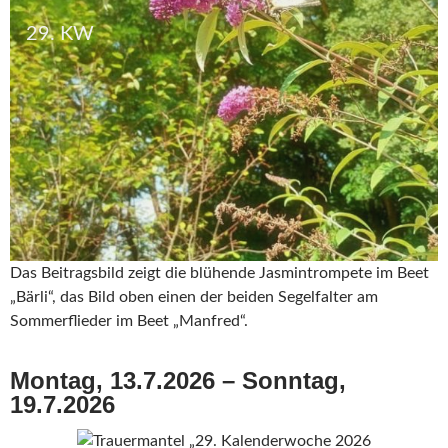
29. KW
Das Beitragsbild zeigt die blühende Jasmintrompete im Beet
„Bärli“, das Bild oben einen der beiden Segelfalter am
Sommerflieder im Beet „Manfred“.
Montag, 13.7.2026 – Sonntag,
19.7.2026