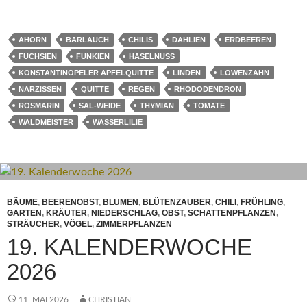
AHORN
BÄRLAUCH
CHILIS
DAHLIEN
ERDBEEREN
FUCHSIEN
FUNKIEN
HASELNUSS
KONSTANTINOPELER APFELQUITTE
LINDEN
LÖWENZAHN
NARZISSEN
QUITTE
REGEN
RHODODENDRON
ROSMARIN
SAL-WEIDE
THYMIAN
TOMATE
WALDMEISTER
WASSERLILIE
BÄUME
,
BEERENOBST
,
BLUMEN
,
BLÜTENZAUBER
,
CHILI
,
FRÜHLING
,
GARTEN
,
KRÄUTER
,
NIEDERSCHLAG
,
OBST
,
SCHATTENPFLANZEN
,
STRÄUCHER
,
VÖGEL
,
ZIMMERPFLANZEN
19. KALENDERWOCHE
2026
11. MAI 2026
CHRISTIAN