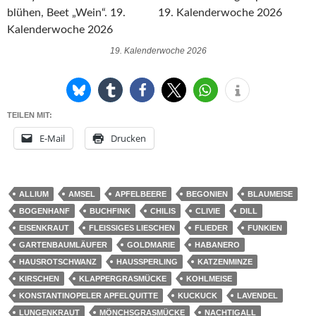
19. Kalenderwoche 2026
TEILEN MIT:
E-Mail
Drucken
ALLIUM
AMSEL
APFELBEERE
BEGONIEN
BLAUMEISE
BOGENHANF
BUCHFINK
CHILIS
CLIVIE
DILL
EISENKRAUT
FLEISSIGES LIESCHEN
FLIEDER
FUNKIEN
GARTENBAUMLÄUFER
GOLDMARIE
HABANERO
HAUSROTSCHWANZ
HAUSSPERLING
KATZENMINZE
KIRSCHEN
KLAPPERGRASMÜCKE
KOHLMEISE
KONSTANTINOPELER APFELQUITTE
KUCKUCK
LAVENDEL
LUNGENKRAUT
MÖNCHSGRASMÜCKE
NACHTIGALL