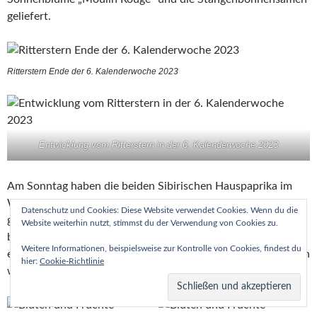
geliefert.
Ritterstern Ende der 6. Kalenderwoche 2023
Entwicklung vom Ritterstern in der 6. Kalenderwoche 2023
Am Sonntag haben die beiden Sibirischen Hauspaprika im
Wohnzimmer jeweils zwei vorgekeimte Knoblauchzehen
Datenschutz und Cookies: Diese Website verwendet Cookies. Wenn du die
gesteckt bekommen. Die beiden Hauspaprika, die weiter
Website weiterhin nutzt, stimmst du der Verwendung von Cookies zu.
blühen und Früchte tragen, und der Ritterstern haben schon
Weitere Informationen, beispielsweise zur Kontrolle von Cookies, findest du
einmal am ersten Gießtag Wasser bekommen. Der Ritterstern
hier:
Cookie-Richtlinie
wächst weiter perfekt.