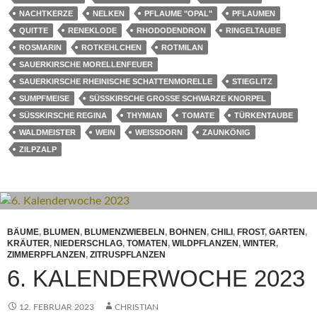
NACHTKERZE
NELKEN
PFLAUME "OPAL"
PFLAUMEN
QUITTE
RENEKLODE
RHODODENDRON
RINGELTAUBE
ROSMARIN
ROTKEHLCHEN
ROTMILAN
SAUERKIRSCHE MORELLENFEUER
SAUERKIRSCHE RHEINISCHE SCHATTENMORELLE
STIEGLITZ
SUMPFMEISE
SÜSSKIRSCHE GROSSE SCHWARZE KNORPEL
SÜSSKIRSCHE REGINA
THYMIAN
TOMATE
TÜRKENTAUBE
WALDMEISTER
WEIN
WEISSDORN
ZAUNKÖNIG
ZILPZALP
BÄUME
,
BLUMEN
,
BLUMENZWIEBELN
,
BOHNEN
,
CHILI
,
FROST
,
GARTEN
,
KRÄUTER
,
NIEDERSCHLAG
,
TOMATEN
,
WILDPFLANZEN
,
WINTER
,
ZIMMERPFLANZEN
,
ZITRUSPFLANZEN
6. KALENDERWOCHE 2023
12. FEBRUAR 2023
CHRISTIAN