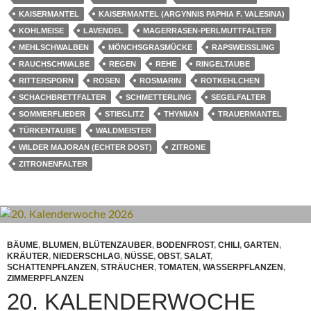
KAISERMANTEL
KAISERMANTEL (ARGYNNIS PAPHIA F. VALESINA)
KOHLMEISE
LAVENDEL
MAGERRASEN-PERLMUTTFALTER
MEHLSCHWALBEN
MÖNCHSGRASMÜCKE
RAPSWEISSLING
RAUCHSCHWALBE
REGEN
REHE
RINGELTAUBE
RITTERSPORN
ROSEN
ROSMARIN
ROTKEHLCHEN
SCHACHBRETTFALTER
SCHMETTERLING
SEGELFALTER
SOMMERFLIEDER
STIEGLITZ
THYMIAN
TRAUERMANTEL
TÜRKENTAUBE
WALDMEISTER
WILDER MAJORAN (ECHTER DOST)
ZITRONE
ZITRONENFALTER
BÄUME
,
BLUMEN
,
BLÜTENZAUBER
,
BODENFROST
,
CHILI
,
GARTEN
,
KRÄUTER
,
NIEDERSCHLAG
,
NÜSSE
,
OBST
,
SALAT
,
SCHATTENPFLANZEN
,
STRÄUCHER
,
TOMATEN
,
WASSERPFLANZEN
,
ZIMMERPFLANZEN
20. KALENDERWOCHE