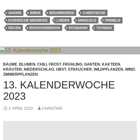
AHORN
BIRKE
BROMBEEREN
CHRISTROSE
KORSISCHE NIESWURZ
LINDEN
MANGOLD
PRIMELN
REGEN
RHODODENDRON
ROSMARIN
THYMIAN
BÄUME
,
BLUMEN
,
CHILI
,
FROST
,
FRÜHLING
,
GARTEN
,
KAKTEEN
,
KRÄUTER
,
NIEDERSCHLAG
,
OBST
,
STRÄUCHER
,
WILDPFLANZEN
,
WIND
,
ZIMMERPFLANZEN
13. KALENDERWOCHE
2023
2. APRIL 2023
CHRISTIAN