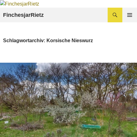
Zum
Inhalt
Suchen
FinchesjarRietz
springen
PRIMÄR
MENÜ
Schlagwortarchiv: Korsische Nieswurz