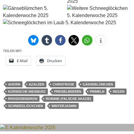
TEILEN MIT:
E-Mail
Drucken
AHORN
AZALEEN
CHRISTROSE
GÄNSEBLÜMCHEN
KORSISCHE NIESWURZ
PREISELBEEREN
PRIMELN
REGEN
RHODODENDRON
ROBINIE (FALSCHE AKAZIE)
SCHNEEGLÖCKCHEN
WINTERJASMIN