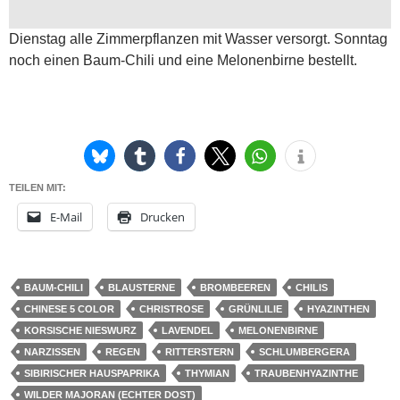
Dienstag alle Zimmerpflanzen mit Wasser versorgt. Sonntag
noch einen Baum-Chili und eine Melonenbirne bestellt.
TEILEN MIT:
E-Mail
Drucken
BAUM-CHILI
BLAUSTERNE
BROMBEEREN
CHILIS
CHINESE 5 COLOR
CHRISTROSE
GRÜNLILIE
HYAZINTHEN
KORSISCHE NIESWURZ
LAVENDEL
MELONENBIRNE
NARZISSEN
REGEN
RITTERSTERN
SCHLUMBERGERA
SIBIRISCHER HAUSPAPRIKA
THYMIAN
TRAUBENHYAZINTHE
WILDER MAJORAN (ECHTER DOST)