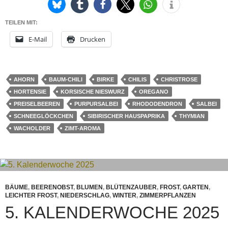
TEILEN MIT:
E-Mail
Drucken
AHORN
BAUM-CHILI
BIRKE
CHILIS
CHRISTROSE
HORTENSIE
KORSISCHE NIESWURZ
OREGANO
PREISELBEEREN
PURPURSALBEI
RHODODENDRON
SALBEI
SCHNEEGLÖCKCHEN
SIBIRISCHER HAUSPAPRIKA
THYMIAN
WACHOLDER
ZIMT-AROMA
BÄUME
,
BEERENOBST
,
BLUMEN
,
BLÜTENZAUBER
,
FROST
,
GARTEN
,
LEICHTER FROST
,
NIEDERSCHLAG
,
WINTER
,
ZIMMERPFLANZEN
5. KALENDERWOCHE 2025