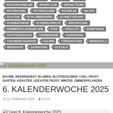
RAUCHSCHWALBE
RENEKLODE
RINGELTAUBE
ROTDROSSEL
ROTKEHLCHEN
ROTMILAN
SALATE
SCHLEHE
SCHLUMBERGERA
SCHMETTERLING
SCHWANZMEISE
SCHWARZSPECHT
SINGDROSSEL
SOMMERGOLDHÄHNCHEN
STAR
STIEGLITZ
SUMPFMEISE
TAGPFAUENAUGE
TANNENMEISE
TAUBNESSEL
TRAUBENHYAZINTHE
TULPEN
TÜRKENTAUBE
WENDEHALS
WIEDEHOPF
ZAUNKÖNIG
ZILPZALP
BÄUME
,
BEERENOBST
,
BLUMEN
,
BLÜTENZAUBER
,
CHILI
,
FROST
,
GARTEN
,
KRÄUTER
,
LEICHTER FROST
,
WINTER
,
ZIMMERPFLANZEN
6. KALENDERWOCHE 2025
12. FEBRUAR 2025
SYCH