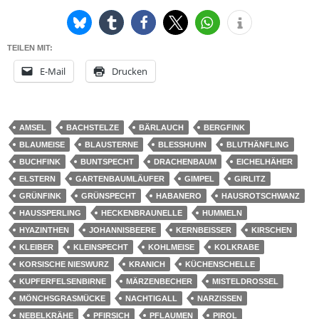
TEILEN MIT:
E-Mail
Drucken
AMSEL
BACHSTELZE
BÄRLAUCH
BERGFINK
BLAUMEISE
BLAUSTERNE
BLESSHUHN
BLUTHÄNFLING
BUCHFINK
BUNTSPECHT
DRACHENBAUM
EICHELHÄHER
ELSTERN
GARTENBAUMLÄUFER
GIMPEL
GIRLITZ
GRÜNFINK
GRÜNSPECHT
HABANERO
HAUSROTSCHWANZ
HAUSSPERLING
HECKENBRAUNELLE
HUMMELN
HYAZINTHEN
JOHANNISBEERE
KERNBEISSER
KIRSCHEN
KLEIBER
KLEINSPECHT
KOHLMEISE
KOLKRABE
KORSISCHE NIESWURZ
KRANICH
KÜCHENSCHELLE
KUPFERFELSENBIRNE
MÄRZENBECHER
MISTELDROSSEL
MÖNCHSGRASMÜCKE
NACHTIGALL
NARZISSEN
NEBELKRÄHE
PFIRSICH
PFLAUMEN
PIROL