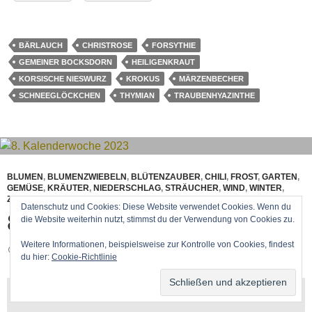
BÄRLAUCH
CHRISTROSE
FORSYTHIE
GEMEINER BOCKSDORN
HEILIGENKRAUT
KORSISCHE NIESWURZ
KROKUS
MÄRZENBECHER
SCHNEEGLÖCKCHEN
THYMIAN
TRAUBENHYAZINTHE
BLUMEN
,
BLUMENZWIEBELN
,
BLÜTENZAUBER
,
CHILI
,
FROST
,
GARTEN
,
GEMÜSE
,
KRÄUTER
,
NIEDERSCHLAG
,
STRÄUCHER
,
WIND
,
WINTER
,
ZIMMERPFLANZEN
,
ZITRUSPFLANZEN
Datenschutz und Cookies: Diese Website verwendet Cookies. Wenn du
8. KALENDERWOCHE 2023
die Website weiterhin nutzt, stimmst du der Verwendung von Cookies zu.
Weitere Informationen, beispielsweise zur Kontrolle von Cookies, findest
26. FEBRUAR 2023
CHRISTIAN
du hier:
Cookie-Richtlinie