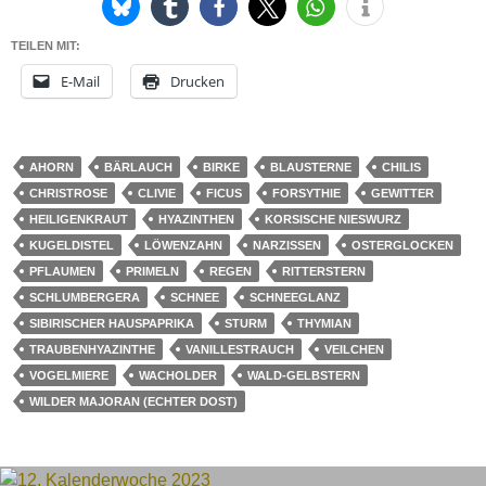
TEILEN MIT:
E-Mail
Drucken
AHORN
BÄRLAUCH
BIRKE
BLAUSTERNE
CHILIS
CHRISTROSE
CLIVIE
FICUS
FORSYTHIE
GEWITTER
HEILIGENKRAUT
HYAZINTHEN
KORSISCHE NIESWURZ
KUGELDISTEL
LÖWENZAHN
NARZISSEN
OSTERGLOCKEN
PFLAUMEN
PRIMELN
REGEN
RITTERSTERN
SCHLUMBERGERA
SCHNEE
SCHNEEGLANZ
SIBIRISCHER HAUSPAPRIKA
STURM
THYMIAN
TRAUBENHYAZINTHE
VANILLESTRAUCH
VEILCHEN
VOGELMIERE
WACHOLDER
WALD-GELBSTERN
WILDER MAJORAN (ECHTER DOST)