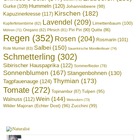
Hummeln
(120)
Gurke
(109)
Johannisbeere
(98)
Kirschen
(182)
Kapuzinerkresse
(117)
Lavendel
(209)
Limettenbaum
(100)
Kupferfelsenbirne
(82)
Piri Piri
(90)
Quitte
(86)
Oregano
(82)
Pfirsich
(81)
Möhren
(71)
Regen
(352)
Rosen
(204)
Rosmarin
(101)
Salbei
(150)
Rote Murmel
(83)
Sauerkirsche Morellenfeuer
(74)
Schmetterling
(302)
Sibirischer Hauspaprika
(122)
Sommerflieder
(78)
Sonnenblumen
(167)
Stangenbohnen
(130)
Thymian
(173)
Tagpfauenauge
(124)
Tomate
(272)
Tulpen
(95)
Topinambur
(87)
Wein
(144)
Walnuss
(112)
Weissdorn
(73)
Wilder Majoran (Echter Dost)
(96)
Zucchini
(99)