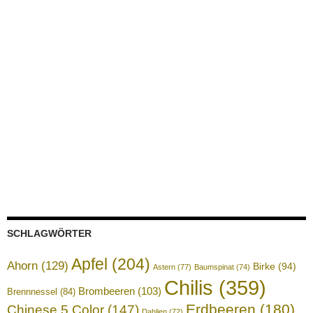
SCHLAGWÖRTER
Apfel
(204)
Ahorn
(129)
Birke
(94)
Astern
(77)
Baumspinat
(74)
Chilis
(359)
Brombeeren
(103)
Brennnessel
(84)
Erdbeeren
(180)
Chinese 5 Color
(147)
Dahlien
(72)