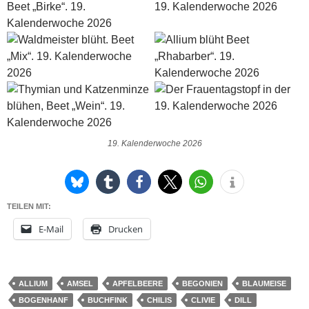
19. Kalenderwoche 2026
TEILEN MIT:
E-Mail
Drucken
ALLIUM
AMSEL
APFELBEERE
BEGONIEN
BLAUMEISE
BOGENHANF
BUCHFINK
CHILIS
CLIVIE
DILL