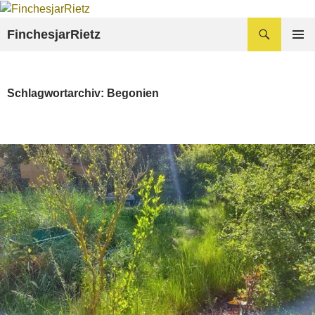
Zum
Inhalt
Suchen
FinchesjarRietz
springen
PRIMÄR
MENÜ
Schlagwortarchiv: Begonien