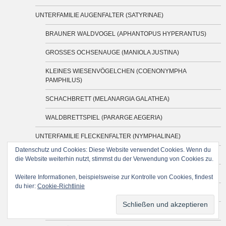
UNTERFAMILIE AUGENFALTER (SATYRINAE)
BRAUNER WALDVOGEL (APHANTOPUS HYPERANTUS)
GROSSES OCHSENAUGE (MANIOLA JUSTINA)
KLEINES WIESENVÖGELCHEN (COENONYMPHA
PAMPHILUS)
SCHACHBRETT (MELANARGIA GALATHEA)
WALDBRETTSPIEL (PARARGE AEGERIA)
UNTERFAMILIE FLECKENFALTER (NYMPHALINAE)
Datenschutz und Cookies: Diese Website verwendet Cookies. Wenn du
ADMIRAL (VANESSA ATALANTA)
die Website weiterhin nutzt, stimmst du der Verwendung von Cookies zu.
C-FALTER (POLYGONIA C-ALBUM)
Weitere Informationen, beispielsweise zur Kontrolle von Cookies, findest
du hier:
Cookie-Richtlinie
DISTELFALTER (VANESSA CARDUI)
KLEINER FUCHS (AGLAIS URTICAE)