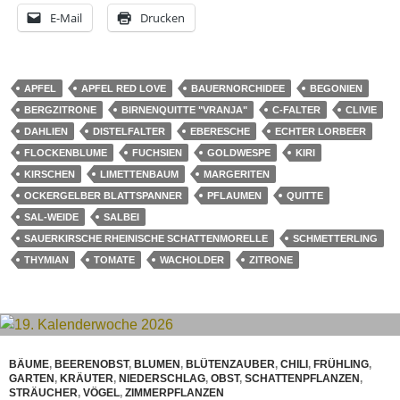
E-Mail
Drucken
APFEL
APFEL RED LOVE
BAUERNORCHIDEE
BEGONIEN
BERGZITRONE
BIRNENQUITTE "VRANJA"
C-FALTER
CLIVIE
DAHLIEN
DISTELFALTER
EBERESCHE
ECHTER LORBEER
FLOCKENBLUME
FUCHSIEN
GOLDWESPE
KIRI
KIRSCHEN
LIMETTENBAUM
MARGERITEN
OCKERGELBER BLATTSPANNER
PFLAUMEN
QUITTE
SAL-WEIDE
SALBEI
SAUERKIRSCHE RHEINISCHE SCHATTENMORELLE
SCHMETTERLING
THYMIAN
TOMATE
WACHOLDER
ZITRONE
BÄUME
,
BEERENOBST
,
BLUMEN
,
BLÜTENZAUBER
,
CHILI
,
FRÜHLING
,
GARTEN
,
KRÄUTER
,
NIEDERSCHLAG
,
OBST
,
SCHATTENPFLANZEN
,
STRÄUCHER
,
VÖGEL
,
ZIMMERPFLANZEN