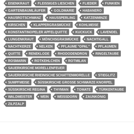
EISENKRAUT
FLEISSIGES LIESCHEN
FLIEDER
FUNKIEN
GARTENBAUMLÄUFER
GOLDMARIE
HABANERO
HAUSROTSCHWANZ
HAUSSPERLING
KATZENMINZE
KIRSCHEN
KLAPPERGRASMÜCKE
KOHLMEISE
KONSTANTINOPELER APFELQUITTE
KUCKUCK
LAVENDEL
LUNGENKRAUT
MÖNCHSGRASMÜCKE
NACHTIGALL
NACHTKERZE
NELKEN
PFLAUME "OPAL"
PFLAUMEN
QUITTE
RENEKLODE
RHODODENDRON
RINGELTAUBE
ROSMARIN
ROTKEHLCHEN
ROTMILAN
SAUERKIRSCHE MORELLENFEUER
SAUERKIRSCHE RHEINISCHE SCHATTENMORELLE
STIEGLITZ
SUMPFMEISE
SÜSSKIRSCHE GROSSE SCHWARZE KNORPEL
SÜSSKIRSCHE REGINA
THYMIAN
TOMATE
TÜRKENTAUBE
WALDMEISTER
WEIN
WEISSDORN
ZAUNKÖNIG
ZILPZALP