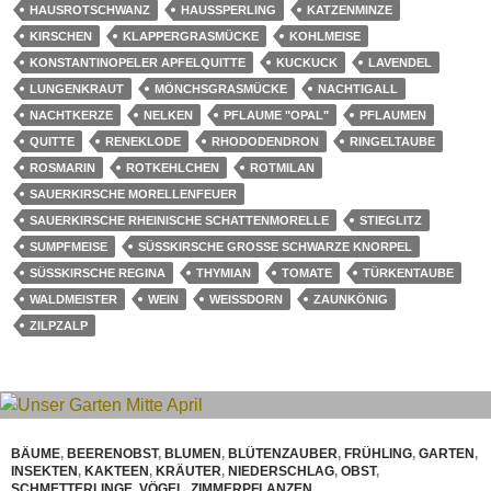
HAUSROTSCHWANZ
HAUSSPERLING
KATZENMINZE
KIRSCHEN
KLAPPERGRASMÜCKE
KOHLMEISE
KONSTANTINOPELER APFELQUITTE
KUCKUCK
LAVENDEL
LUNGENKRAUT
MÖNCHSGRASMÜCKE
NACHTIGALL
NACHTKERZE
NELKEN
PFLAUME "OPAL"
PFLAUMEN
QUITTE
RENEKLODE
RHODODENDRON
RINGELTAUBE
ROSMARIN
ROTKEHLCHEN
ROTMILAN
SAUERKIRSCHE MORELLENFEUER
SAUERKIRSCHE RHEINISCHE SCHATTENMORELLE
STIEGLITZ
SUMPFMEISE
SÜSSKIRSCHE GROSSE SCHWARZE KNORPEL
SÜSSKIRSCHE REGINA
THYMIAN
TOMATE
TÜRKENTAUBE
WALDMEISTER
WEIN
WEISSDORN
ZAUNKÖNIG
ZILPZALP
BÄUME
,
BEERENOBST
,
BLUMEN
,
BLÜTENZAUBER
,
FRÜHLING
,
GARTEN
,
INSEKTEN
,
KAKTEEN
,
KRÄUTER
,
NIEDERSCHLAG
,
OBST
,
SCHMETTERLINGE
,
VÖGEL
,
ZIMMERPFLANZEN