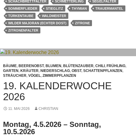
SCHACHBRETTFALTER
SCHMETTERLING
SEGELFALTER
SOMMERFLIEDER
STIEGLITZ
THYMIAN
TRAUERMANTEL
TÜRKENTAUBE
WALDMEISTER
WILDER MAJORAN (ECHTER DOST)
ZITRONE
ZITRONENFALTER
BÄUME
,
BEERENOBST
,
BLUMEN
,
BLÜTENZAUBER
,
CHILI
,
FRÜHLING
,
GARTEN
,
KRÄUTER
,
NIEDERSCHLAG
,
OBST
,
SCHATTENPFLANZEN
,
STRÄUCHER
,
VÖGEL
,
ZIMMERPFLANZEN
19. KALENDERWOCHE
2026
11. MAI 2026
CHRISTIAN
Montag, 4.5.2026 – Sonntag,
10.5.2026