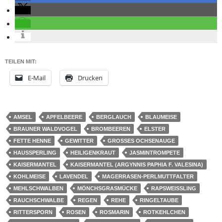
TEILEN MIT:
E-Mail
Drucken
AMSEL
APFELBEERE
BERGLAUCH
BLAUMEISE
BRAUNER WALDVOGEL
BROMBEEREN
ELSTER
FETTE HENNE
GEWITTER
GROSSES OCHSENAUGE
HAUSSPERLING
HEILIGENKRAUT
JASMINTROMPETE
KAISERMANTEL
KAISERMANTEL (ARGYNNIS PAPHIA F. VALESINA)
KOHLMEISE
LAVENDEL
MAGERRASEN-PERLMUTTFALTER
MEHLSCHWALBEN
MÖNCHSGRASMÜCKE
RAPSWEISSLING
RAUCHSCHWALBE
REGEN
REHE
RINGELTAUBE
RITTERSPORN
ROSEN
ROSMARIN
ROTKEHLCHEN