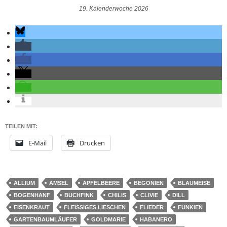
19. Kalenderwoche 2026
TEILEN MIT:
E-Mail
Drucken
ALLIUM
AMSEL
APFELBEERE
BEGONIEN
BLAUMEISE
BOGENHANF
BUCHFINK
CHILIS
CLIVIE
DILL
EISENKRAUT
FLEISSIGES LIESCHEN
FLIEDER
FUNKIEN
GARTENBAUMLÄUFER
GOLDMARIE
HABANERO