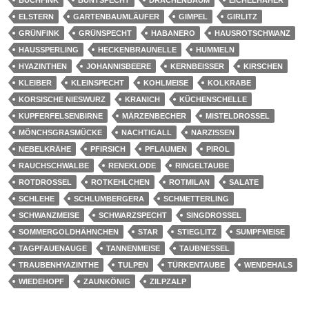
ELSTERN
GARTENBAUMLÄUFER
GIMPEL
GIRLITZ
GRÜNFINK
GRÜNSPECHT
HABANERO
HAUSROTSCHWANZ
HAUSSPERLING
HECKENBRAUNELLE
HUMMELN
HYAZINTHEN
JOHANNISBEERE
KERNBEISSER
KIRSCHEN
KLEIBER
KLEINSPECHT
KOHLMEISE
KOLKRABE
KORSISCHE NIESWURZ
KRANICH
KÜCHENSCHELLE
KUPFERFELSENBIRNE
MÄRZENBECHER
MISTELDROSSEL
MÖNCHSGRASMÜCKE
NACHTIGALL
NARZISSEN
NEBELKRÄHE
PFIRSICH
PFLAUMEN
PIROL
RAUCHSCHWALBE
RENEKLODE
RINGELTAUBE
ROTDROSSEL
ROTKEHLCHEN
ROTMILAN
SALATE
SCHLEHE
SCHLUMBERGERA
SCHMETTERLING
SCHWANZMEISE
SCHWARZSPECHT
SINGDROSSEL
SOMMERGOLDHÄHNCHEN
STAR
STIEGLITZ
SUMPFMEISE
TAGPFAUENAUGE
TANNENMEISE
TAUBNESSEL
TRAUBENHYAZINTHE
TULPEN
TÜRKENTAUBE
WENDEHALS
WIEDEHOPF
ZAUNKÖNIG
ZILPZALP