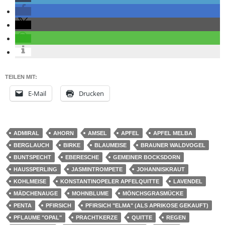
TEILEN MIT:
E-Mail
Drucken
ADMIRAL
AHORN
AMSEL
APFEL
APFEL MELBA
BERGLAUCH
BIRKE
BLAUMEISE
BRAUNER WALDVOGEL
BUNTSPECHT
EBERESCHE
GEMEINER BOCKSDORN
HAUSSPERLING
JASMINTROMPETE
JOHANNISKRAUT
KOHLMEISE
KONSTANTINOPELER APFELQUITTE
LAVENDEL
MÄDCHENAUGE
MOHNBLUME
MÖNCHSGRASMÜCKE
PENTA
PFIRSICH
PFIRSICH "ELMA" (ALS APRIKOSE GEKAUFT)
PFLAUME "OPAL"
PRACHTKERZE
QUITTE
REGEN