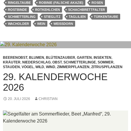
RINGELTAUBE
ROBINIE (FALSCHE AKAZIE)
ROSEN
ROSTBINDE
ROTKEHLCHEN
SCHACHBRETTFALTER
SCHMETTERLING
STIEGLITZ
TAGLILIEN
TÜRKENTAUBE
WACHOLDER
WEIN
WEISSDORN
BEERENOBST
,
BLUMEN
,
BLÜTENZAUBER
,
GARTEN
,
INSEKTEN
,
KRÄUTER
,
NIEDERSCHLAG
,
OBST
,
SCHMETTERLINGE
,
SOMMER
,
STAUDEN
,
VÖGEL
,
WILD
,
WIND
,
ZIMMERPFLANZEN
,
ZITRUSPFLANZEN
29. KALENDERWOCHE
2026
20. JULI 2026
CHRISTIAN