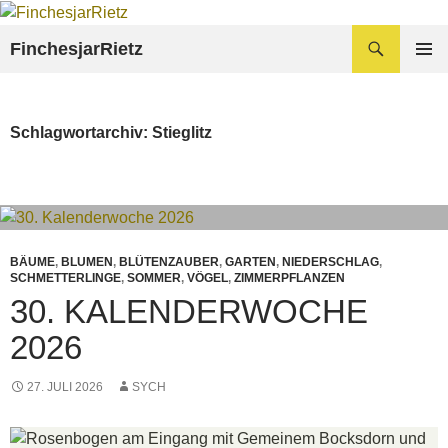
Zum
Inhalt
Suchen
FinchesjarRietz
springen
PRIMÄR
MENÜ
Schlagwortarchiv: Stieglitz
BÄUME
,
BLUMEN
,
BLÜTENZAUBER
,
GARTEN
,
NIEDERSCHLAG
,
SCHMETTERLINGE
,
SOMMER
,
VÖGEL
,
ZIMMERPFLANZEN
30. KALENDERWOCHE
2026
27. JULI 2026
SYCH