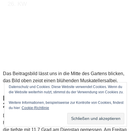
26. KW
Das Beitragsbild lässt uns in die Mitte des Gartens blicken,
das Bild oben zeigt einen blühenden Muskatellersalbei.
Datenschutz und Cookies: Diese Website verwendet Cookies. Wenn du
die Website weiterhin nutzt, stimmst du der Verwendung von Cookies zu.
Montag, 23.6.2025 – Sonntag,
Weitere Informationen, beispielsweise zur Kontrolle von Cookies, findest
29.6.2025
du hier:
Cookie-Richtlinie
Die durchschnittliche Temperatur lag bei 21,9 Grad, die
höchste Temperatur wurde mit 33,9 Grad am Donnerstag,
die tiefste mit 11,7 Grad am Dienstag gemessen. Am Freitag