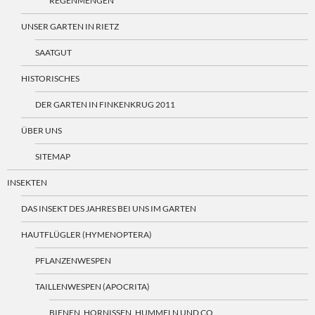
REGENMENGEN
UNSER GARTEN IN RIETZ
SAATGUT
HISTORISCHES
DER GARTEN IN FINKENKRUG 2011
ÜBER UNS
SITEMAP
INSEKTEN
DAS INSEKT DES JAHRES BEI UNS IM GARTEN
HAUTFLÜGLER (HYMENOPTERA)
PFLANZENWESPEN
TAILLENWESPEN (APOCRITA)
BIENEN, HORNISSEN, HUMMELN UND CO.