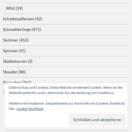
Wild
(39)
Schattenpflanzen
(42)
Schmetterlinge
(471)
Sommer
(452)
Spinnen
(15)
Städtetouren
(3)
Stauden
(86)
Sträucher
(261)
Datenschutz und Cookies: Diese Website verwendet Cookies. Wenn du die
Website weiterhin nutzt, stimmst du der Verwendung von Cookies zu.
Tiere
(186)
Weitere Informationen, beispielsweise zur Kontrolle von Cookies, findest du
Amphibien
(13)
hier:
Cookie-Richtlinie
Reptilien
(29)
Schnecken
(12)