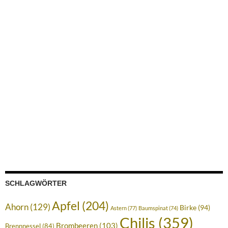
SCHLAGWÖRTER
Apfel
(204)
Ahorn
(129)
Birke
(94)
Astern
(77)
Baumspinat
(74)
Chilis
(359)
Brombeeren
(103)
Brennnessel
(84)