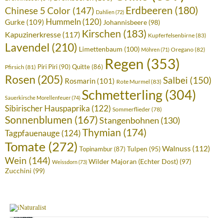
Erdbeeren
(180)
Chinese 5 Color
(147)
Dahlien
(72)
Hummeln
(120)
Gurke
(109)
Johannisbeere
(98)
Kirschen
(183)
Kapuzinerkresse
(117)
Kupferfelsenbirne
(83)
Lavendel
(210)
Limettenbaum
(100)
Oregano
(82)
Möhren
(71)
Regen
(353)
Piri Piri
(90)
Quitte
(86)
Pfirsich
(81)
Rosen
(205)
Salbei
(150)
Rosmarin
(101)
Rote Murmel
(83)
Schmetterling
(304)
Sauerkirsche Morellenfeuer
(74)
Sibirischer Hauspaprika
(122)
Sommerflieder
(78)
Sonnenblumen
(167)
Stangenbohnen
(130)
Thymian
(174)
Tagpfauenauge
(124)
Tomate
(272)
Walnuss
(112)
Tulpen
(95)
Topinambur
(87)
Wein
(144)
Wilder Majoran (Echter Dost)
(97)
Weissdorn
(73)
Zucchini
(99)