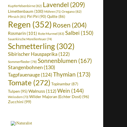
Lavendel
(209)
Kupferfelsenbirne
(82)
Limettenbaum
(100)
Oregano
(82)
Möhren
(71)
Piri Piri
(90)
Quitte
(86)
Pfirsich
(81)
Regen
(352)
Rosen
(204)
Salbei
(150)
Rosmarin
(101)
Rote Murmel
(83)
Sauerkirsche Morellenfeuer
(74)
Schmetterling
(302)
Sibirischer Hauspaprika
(122)
Sonnenblumen
(167)
Sommerflieder
(78)
Stangenbohnen
(130)
Thymian
(173)
Tagpfauenauge
(124)
Tomate
(272)
Topinambur
(87)
Wein
(144)
Walnuss
(112)
Tulpen
(95)
Wilder Majoran (Echter Dost)
(96)
Weissdorn
(73)
Zucchini
(99)