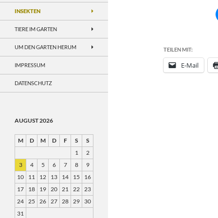
INSEKTEN
TIERE IM GARTEN
UM DEN GARTEN HERUM
TEILEN MIT:
E-Mail
IMPRESSUM
DATENSCHUTZ
AUGUST 2026
M
D
M
D
F
S
S
1
2
3
4
5
6
7
8
9
10
11
12
13
14
15
16
17
18
19
20
21
22
23
24
25
26
27
28
29
30
31