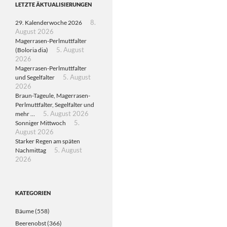
LETZTE ÄKTUALISIERUNGEN
29. Kalenderwoche 2026
8.
August 2026
Magerrasen-Perlmuttfalter
(Boloria dia)
5. August
2026
Magerrasen-Perlmuttfalter
und Segelfalter
5. August
2026
Braun-Tageule, Magerrasen-
Perlmuttfalter, Segelfalter und
mehr …
5. August 2026
Sonniger Mittwoch
5.
August 2026
Starker Regen am späten
Nachmittag
5. August
2026
KATEGORIEN
Bäume
(558)
Beerenobst
(366)