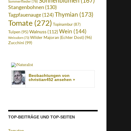
Sonnenblumen
(167)
Sommerflieder
(78)
Stangenbohnen
(130)
Thymian
(173)
Tagpfauenauge
(124)
Tomate
(272)
Topinambur
(87)
Wein
(144)
Walnuss
(112)
Tulpen
(95)
Wilder Majoran (Echter Dost)
(96)
Weissdorn
(73)
Zucchini
(99)
Beobachtungen von
christian452 ansehen »
TOP-BEITRÄGE UND TOP-SEITEN
Tomaten