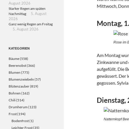
August 2026
Mittwoch, Donne
Starker Regen am späten
Nachmittag
5. August
2026
Montag, 1
Ganz wenig Regen am Freitag
5. August 2026
Rose im B
KATEGORIEN
Am Montag wurde
Bäume
(558)
Zinkwanne und 
Beerenobst
(366)
aufgefüllt. Die 
Blumen
(775)
gewässert. Der 
Blumenzwiebeln
(57)
gegossen. Sylvia
Blütenzauber
(819)
Bohnen
(162)
Dienstag, 
Chili
(514)
Drumherum
(123)
Frost
(194)
Natternkopf Bee
Bodenfrost
(1)
Leichter Frost
(35)