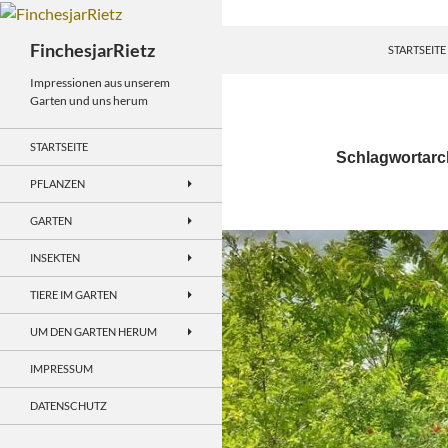
Zum
Inhalt
Suchen
FinchesjarRietz
STARTSEITE
springen
Impressionen aus unserem
Garten und uns herum
STARTSEITE
Schlagwortarc
PFLANZEN
GARTEN
INSEKTEN
TIERE IM GARTEN
UM DEN GARTEN HERUM
IMPRESSUM
DATENSCHUTZ