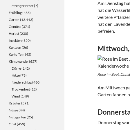
Am Dienstag hat
Strenger Frost
(7)
hat die Wasserli
Frühling
(488)
weitere Pflanzen
Garten
(13.443)
hat den Lavende
Gemüse
(371)
befreien.
Herbst
(230)
Insekten
(350)
Mittwoch,
Kakteen
(56)
Kartoffeln
(45)
Klimawandel
(657)
Dürre
(142)
Rose im Beet „Chris
Hitze
(73)
Niederschlag
(460)
Am Mittwoch gab
Trockenheit
(12)
Garten fanden ni
Wind
(149)
Kräuter
(591)
Donnersta
Nüsse
(44)
Nutzgarten
(25)
Donnerstag war 
Obst
(459)