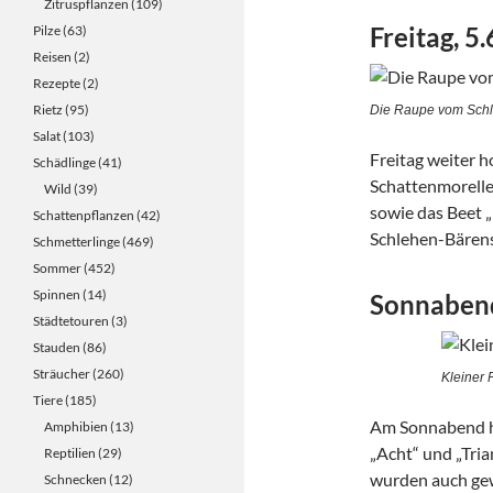
Zitruspflanzen
(109)
Freitag, 5
Pilze
(63)
Reisen
(2)
Rezepte
(2)
Rietz
(95)
Die Raupe vom Schl
Salat
(103)
Freitag weiter 
Schädlinge
(41)
Schattenmorelle
Wild
(39)
sowie das Beet 
Schattenpflanzen
(42)
Schlehen-Bärens
Schmetterlinge
(469)
Sommer
(452)
Spinnen
(14)
Sonnabend
Städtetouren
(3)
Stauden
(86)
Sträucher
(260)
Kleiner 
Tiere
(185)
Am Sonnabend ha
Amphibien
(13)
„Acht“ und „Tri
Reptilien
(29)
wurden auch gew
Schnecken
(12)