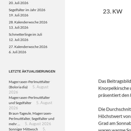
20. Juli 2026
Segelfalter im Jahr 2026
23. KW
19. Juli 2026
28. Kalenderwoche 2026
13. Juli 2026
Schmetterlinge im Juli
12. Juli 2026
27. Kalenderwoche 2026
6. Juli 2026
LETZTE ÄKTUALISIERUNGEN
Das Beitragsbild
Magerrasen-Perlmuttfalter
(Boloria dia)
5. August
Knorpelkirsche 
2026
präsentiert den
Magerrasen-Perlmuttfalter
und Segelfalter
5. August
2026
Die Durchschnit
Braun-Tageule, Magerrasen-
Höchstwert von 
Perlmuttfalter, Segelfalter und
Grad am Sonnab
mehr …
5. August 2026
Sonniger Mittwoch
5.
waren warme So