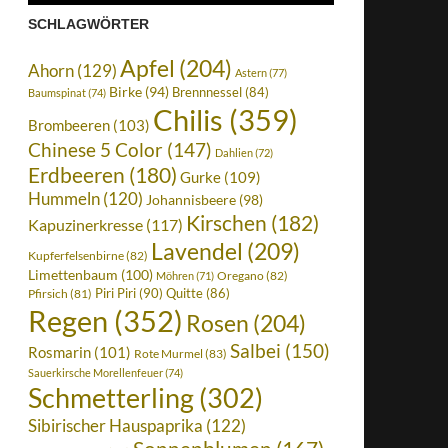
SCHLAGWÖRTER
Apfel
(204)
Ahorn
(129)
Astern
(77)
Birke
(94)
Brennnessel
(84)
Baumspinat
(74)
Chilis
(359)
Brombeeren
(103)
Chinese 5 Color
(147)
Dahlien
(72)
Erdbeeren
(180)
Gurke
(109)
Hummeln
(120)
Johannisbeere
(98)
Kirschen
(182)
Kapuzinerkresse
(117)
Lavendel
(209)
Kupferfelsenbirne
(82)
Limettenbaum
(100)
Oregano
(82)
Möhren
(71)
Piri Piri
(90)
Quitte
(86)
Pfirsich
(81)
Regen
(352)
Rosen
(204)
Salbei
(150)
Rosmarin
(101)
Rote Murmel
(83)
Sauerkirsche Morellenfeuer
(74)
Schmetterling
(302)
Sibirischer Hauspaprika
(122)