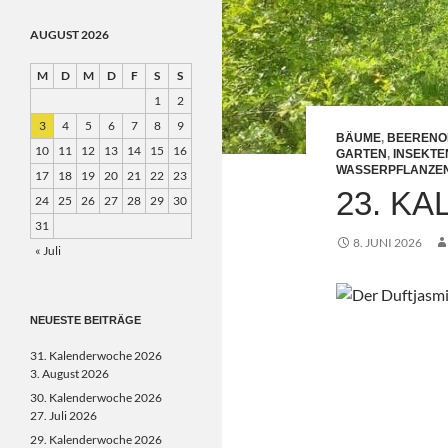
AUGUST 2026
M
D
M
D
F
S
S
1
2
3
4
5
6
7
8
9
BÄUME
,
BEERENO
10
11
12
13
14
15
16
GARTEN
,
INSEKTE
WASSERPFLANZE
17
18
19
20
21
22
23
23. K
24
25
26
27
28
29
30
31
8. JUNI 2026
« Juli
NEUESTE BEITRÄGE
31. Kalenderwoche 2026
3. August 2026
30. Kalenderwoche 2026
27. Juli 2026
29. Kalenderwoche 2026