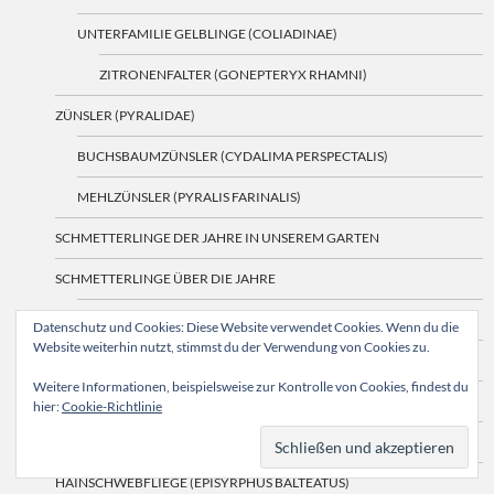
UNTERFAMILIE GELBLINGE (COLIADINAE)
ZITRONENFALTER (GONEPTERYX RHAMNI)
ZÜNSLER (PYRALIDAE)
BUCHSBAUMZÜNSLER (CYDALIMA PERSPECTALIS)
MEHLZÜNSLER (PYRALIS FARINALIS)
SCHMETTERLINGE DER JAHRE IN UNSEREM GARTEN
SCHMETTERLINGE ÜBER DIE JAHRE
DIE JAHRE 2020 & 2021
Datenschutz und Cookies: Diese Website verwendet Cookies. Wenn du die
Website weiterhin nutzt, stimmst du der Verwendung von Cookies zu.
DIE JAHRE 2022 UND 2023
Weitere Informationen, beispielsweise zur Kontrolle von Cookies, findest du
SCHMETTERLINGE 2024
hier:
Cookie-Richtlinie
ZWEIFLÜGLER (DIPTERA)
HAINSCHWEBFLIEGE (EPISYRPHUS BALTEATUS)