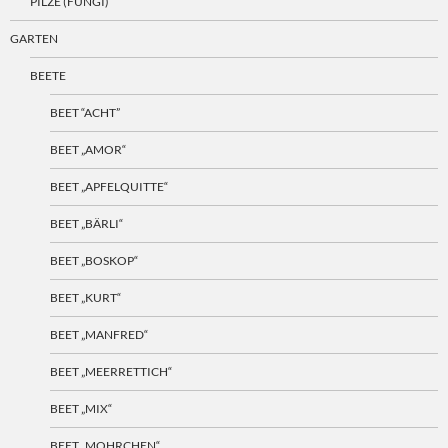
PILZE (FUNGI)
GARTEN
BEETE
BEET “ACHT”
BEET „AMOR“
BEET „APFELQUITTE“
BEET „BÄRLI“
BEET „BOSKOP“
BEET „KURT“
BEET „MANFRED“
BEET „MEERRETTICH“
BEET „MIX“
BEET „MOHRCHEN“