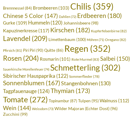
Chilis
(359)
Brombeeren
(103)
Brennnessel
(84)
Erdbeeren
(180)
Chinese 5 Color
(147)
Dahlien
(72)
Hummeln
(120)
Gurke
(109)
Johannisbeere
(98)
Kirschen
(182)
Kapuzinerkresse
(117)
Kupferfelsenbirne
(82)
Lavendel
(209)
Limettenbaum
(100)
Oregano
(82)
Möhren
(71)
Regen
(352)
Piri Piri
(90)
Quitte
(86)
Pfirsich
(81)
Rosen
(204)
Salbei
(150)
Rosmarin
(101)
Rote Murmel
(83)
Schmetterling
(302)
Sauerkirsche Morellenfeuer
(74)
Sibirischer Hauspaprika
(122)
Sommerflieder
(78)
Sonnenblumen
(167)
Stangenbohnen
(130)
Thymian
(173)
Tagpfauenauge
(124)
Tomate
(272)
Walnuss
(112)
Tulpen
(95)
Topinambur
(87)
Wein
(144)
Wilder Majoran (Echter Dost)
(96)
Weissdorn
(73)
Zucchini
(99)