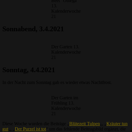
Beet “Omega“
13.
Kalenderwoche
21
Sonnabend
, 3.4.2021
Der Garten 13.
Kalenderwoche
21
Sonntag, 4.4.2021
In der Nacht zum Sonntag gab es wieder etwas Nachtfrost.
Der Garten im
Frühling 13.
Kalenderwoche
21
Diese Woche wurden die Beiträge „
Blütezeit Tulpen
„, „
Kräuter tun
gut
„, „
Der Purzel ist tot
“ um das fehlende Beitragsbild ergänzt, die