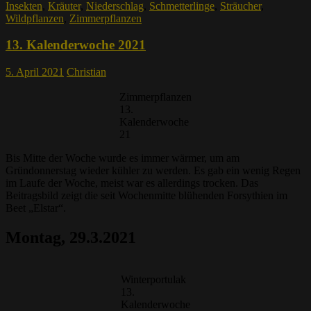
Insekten
,
Kräuter
,
Niederschlag
,
Schmetterlinge
,
Sträucher
,
Wildpflanzen
,
Zimmerpflanzen
13. Kalenderwoche 2021
5. April 2021
Christian
Zimmerpflanzen
13.
Kalenderwoche
21
Bis Mitte der Woche wurde es immer wärmer, um am
Gründonnerstag wieder kühler zu werden. Es gab ein wenig Regen
im Laufe der Woche, meist war es allerdings trocken. Das
Beitragsbild zeigt die seit Wochenmitte blühenden Forsythien im
Beet „Elstar“.
Montag, 29.3.2021
Winterportulak
13.
Kalenderwoche