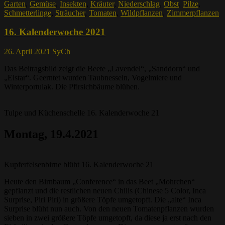
Garten
,
Gemüse
,
Insekten
,
Kräuter
,
Niederschlag
,
Obst
,
Pilze
,
Schmetterlinge
,
Sträucher
,
Tomaten
,
Wildpflanzen
,
Zimmerpflanzen
16. Kalenderwoche 2021
26. April 2021
SyCh
Das Beitragsbild zeigt die Beete „Lavendel“, „Sanddorn“ und
„Elstar“. Geerntet wurden Taubnesseln, Vogelmiere und
Winterportulak. Die Pfirsichbäume blühen.
Tulpe und Küchenschelle 16. Kalenderwoche 21
Montag, 19.4.2021
Kupferfelsenbirne blüht 16. Kalenderwoche 21
Heute den Birnbaum „Conference“ in das Beet „Mohrchen“
gepflanzt und die restlichen neuen Chilis (Chinese 5 Color, Inca
Surprise, Piri Piri) in größere Töpfe umgetopft. Die „alte“ Inca
Surprise blüht nun auch. Von den neuen Tomatenpflanzen wurden
sieben in zwei größere Töpfe umgetopft, da diese ja erst nach den