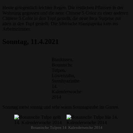
Heute gelegentlich leichter Regen. Die restlichen Pflanzen in der
Wohnung gegossen und die neue Chinese 5 Color zu einer anderen
Chinese 5 Color in den Topf gestellt, die neue Inca Surprise zur
alten in den Topf gestellt. Die Sibirische Hauspaprika kam ins
Arbeitszimmer.
Sonntag
, 11.4.2021
Blaukissen,
Botanische
Tulpen,
Löwenzahn,
Sternhyazinthe
14.
Kalenderwoche
2014
Sonntag meist sonnig und sehr warm Sonntagsruhe im Garten.
Botanische Tulpen 14. Kalenderwoche 2014