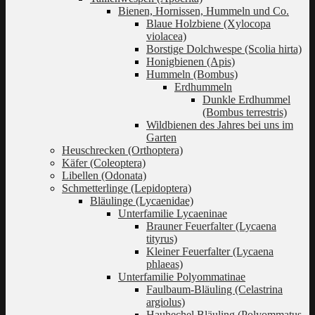
Bienen, Hornissen, Hummeln und Co.
Blaue Holzbiene (Xylocopa
violacea)
Borstige Dolchwespe (Scolia hirta)
Honigbienen (Apis)
Hummeln (Bombus)
Erdhummeln
Dunkle Erdhummel
(Bombus terrestris)
Wildbienen des Jahres bei uns im
Garten
Heuschrecken (Orthoptera)
Käfer (Coleoptera)
Libellen (Odonata)
Schmetterlinge (Lepidoptera)
Bläulinge (Lycaenidae)
Unterfamilie Lycaeninae
Brauner Feuerfalter (Lycaena
tityrus)
Kleiner Feuerfalter (Lycaena
phlaeas)
Unterfamilie Polyommatinae
Faulbaum-Bläuling (Celastrina
argiolus)
Hauhechel Bläuling (Polyommatus