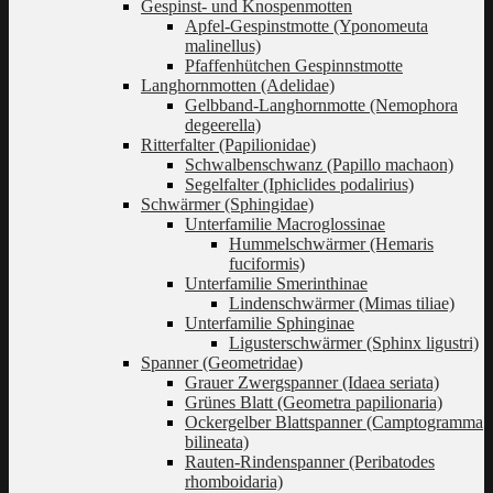
Gespinst- und Knospenmotten
Apfel-Gespinstmotte (Yponomeuta
malinellus)
Pfaffenhütchen Gespinnstmotte
Langhornmotten (Adelidae)
Gelbband-Langhornmotte (Nemophora
degeerella)
Ritterfalter (Papilionidae)
Schwalbenschwanz (Papillo machaon)
Segelfalter (Iphiclides podalirius)
Schwärmer (Sphingidae)
Unterfamilie Macroglossinae
Hummelschwärmer (Hemaris
fuciformis)
Unterfamilie Smerinthinae
Lindenschwärmer (Mimas tiliae)
Unterfamilie Sphinginae
Ligusterschwärmer (Sphinx ligustri)
Spanner (Geometridae)
Grauer Zwergspanner (Idaea seriata)
Grünes Blatt (Geometra papilionaria)
Ockergelber Blattspanner (Camptogramma
bilineata)
Rauten-Rindenspanner (Peribatodes
rhomboidaria)