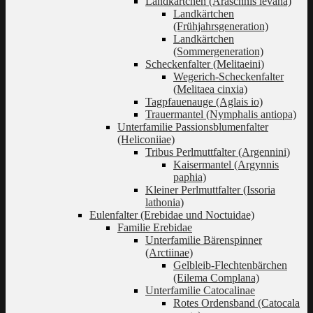
Landkärtchen (Araschnis levana)
Landkärtchen
(Frühjahrsgeneration)
Landkärtchen
(Sommergeneration)
Scheckenfalter (Melitaeini)
Wegerich-Scheckenfalter
(Melitaea cinxia)
Tagpfauenauge (Aglais io)
Trauermantel (Nymphalis antiopa)
Unterfamilie Passionsblumenfalter
(Heliconiiae)
Tribus Perlmuttfalter (Argennini)
Kaisermantel (Argynnis
paphia)
Kleiner Perlmuttfalter (Issoria
lathonia)
Eulenfalter (Erebidae und Noctuidae)
Familie Erebidae
Unterfamilie Bärenspinner
(Arctiinae)
Gelbleib-Flechtenbärchen
(Eilema Complana)
Unterfamilie Catocalinae
Rotes Ordensband (Catocala