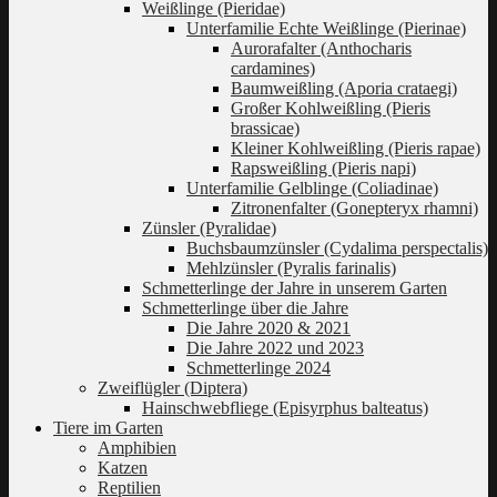
Weißlinge (Pieridae)
Unterfamilie Echte Weißlinge (Pierinae)
Aurorafalter (Anthocharis
cardamines)
Baumweißling (Aporia crataegi)
Großer Kohlweißling (Pieris
brassicae)
Kleiner Kohlweißling (Pieris rapae)
Rapsweißling (Pieris napi)
Unterfamilie Gelblinge (Coliadinae)
Zitronenfalter (Gonepteryx rhamni)
Zünsler (Pyralidae)
Buchsbaumzünsler (Cydalima perspectalis)
Mehlzünsler (Pyralis farinalis)
Schmetterlinge der Jahre in unserem Garten
Schmetterlinge über die Jahre
Die Jahre 2020 & 2021
Die Jahre 2022 und 2023
Schmetterlinge 2024
Zweiflügler (Diptera)
Hainschwebfliege (Episyrphus balteatus)
Tiere im Garten
Amphibien
Katzen
Reptilien