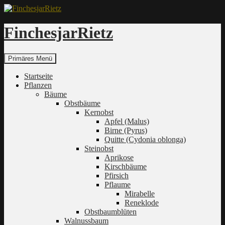
Zum
Inhalt
springen
FinchesjarRietz
Suchen
Primäres Menü
Startseite
Pflanzen
Bäume
Obstbäume
Kernobst
Apfel (Malus)
Birne (Pyrus)
Quitte (Cydonia oblonga)
Steinobst
Aprikose
Kirschbäume
Pfirsich
Pflaume
Mirabelle
Reneklode
Obstbaumblüten
Walnussbaum