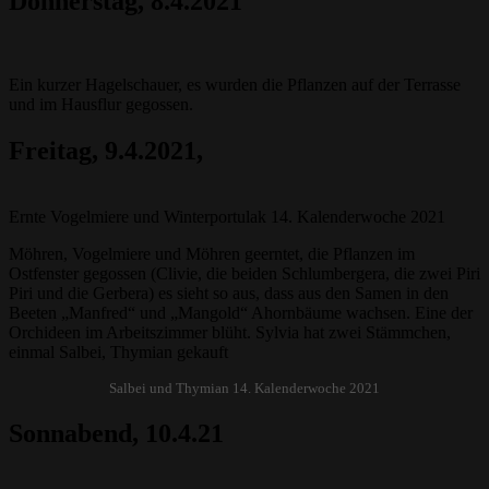
Donnerstag
, 8.4.2021
Ein kurzer Hagelschauer, es wurden die Pflanzen auf der Terrasse
und im Hausflur gegossen.
Freitag, 9.4.2021,
Ernte Vogelmiere und Winterportulak 14. Kalenderwoche 2021
Möhren, Vogelmiere und Möhren geerntet, die Pflanzen im
Ostfenster gegossen (Clivie, die beiden Schlumbergera, die zwei Piri
Piri und die Gerbera) es sieht so aus, dass aus den Samen in den
Beeten „Manfred“ und „Mangold“ Ahornbäume wachsen. Eine der
Orchideen im Arbeitszimmer blüht. Sylvia hat zwei Stämmchen,
einmal Salbei, Thymian gekauft
Salbei und Thymian 14. Kalenderwoche 2021
Sonnabend
, 10.4.21