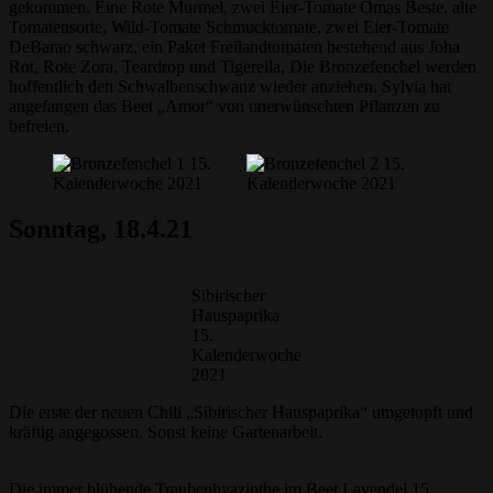
gekommen. Eine Rote Murmel, zwei Eier-Tomate Omas Beste, alte
Tomatensorte, Wild-Tomate Schmucktomate, zwei Eier-Tomate
DeBarao schwarz, ein Paket Freilandtomaten bestehend aus Joha
Rot, Rote Zora, Teardrop und Tigerella, Die Bronzefenchel werden
hoffentlich den Schwalbenschwanz wieder anziehen. Sylvia hat
angefangen das Beet „Amor“ von unerwünschten Pflanzen zu
befreien.
Sonntag, 18.4.21
Sibirischer
Hauspaprika
15.
Kalenderwoche
2021
Die erste der neuen Chili „Sibirischer Hauspaprika“ umgetopft und
kräftig angegossen. Sonst keine Gartenarbeit.
Die immer blühende Traubenhyazinthe im Beet Lavendel 15.