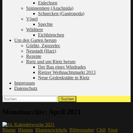
Eidechsen
Spinnentiere (Arachnida)
Schnecken (Gastropoda)
Vögel
Spechte
Wildtiere
Eichhörnchen
Um den Garten herum
Görlitz, Zgorzelec
Neustadt (Harz)
Rezepte
Rietz und um Rietz herum
Der Bau eines Windrades
Rietzer Weihnachtsmarkt 2013
Neue Gedenkstätte in Rietz
Impressum
Datenschutz
Suchen
nach:
Monatsarchiv: April 2021
Bäume
,
Blumen
,
Blumenzwiebeln
,
Blütenzauber
,
Chili
,
Frost
,