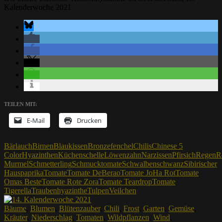
Kalenderwoche 2021
TEILEN MIT:
E-Mail
Drucken
Bärlauch
Birnen
Blaukissen
Bronzefenchel
Chilis
Chinese 5
Color
Hyazinthen
Küchenschelle
Löwenzahn
Narzissen
Pfirsich
Regen
R
Murmel
Schmetterling
Schmucktomate
Schwalbenschwanz
Sibirischer
Hauspaprika
Tomate
Tomate DeBerao
Tomate JoHa Rot
Tomate
Omas Beste
Tomate Rote Zora
Tomate Teardrop
Tomate
Tigerella
Traubenhyazinthe
Tulpen
Veilchen
Bäume
,
Blumen
,
Blütenzauber
,
Chili
,
Frost
,
Garten
,
Gemüse
,
Kräuter
,
Niederschlag
,
Tomaten
,
Wildpflanzen
,
Wind
,