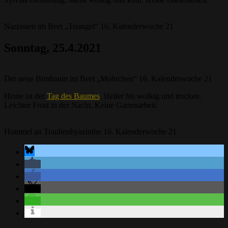
Narzissen im Beet „Triangel“ 16. Kalenderwoche 21
Sonntag, 25.4.2021
Der neue Birnbaum im Beet „Mohrchen“ 16. Kalenderwoche 21
Heute ist der
Tag des Baumes
. Heiter bis wolkig und trocken.
Leichter Frost in der Nacht. Keine Gartenarbeit.
Hummel an Traubenhyazinthe 16. Kalenderwoche 21