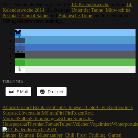
Diese Woche die Beiträge über die
13. Kalenderwoche
und die
14.
Kalenderwoche 2014
, die Beiträge
Unter der Tanne
,
Mittwoch ist
Pestotag
,
Einmal Salbei
und
Botanische Tulpe
mit den fehlenden
Beitragsbildern vervollständigt.
TEILEN MIT:
E-Mail
Drucken
Ahorn
Bärlauch
Blaukissen
Chilis
Chinese 5 Color
Clivie
Gerbera
Inca
Surprise
Löwenzahn
Möhren
Piri Piri
Regen
Rote
Murmel
Salbei
Schlumbergera
Schnee
Sibirischer
Hauspaprika
Thymian
Tomate
Tulpen
Veilchen
Vogelmiere
Winterportul
Bäume
,
Blumen
,
Blütenzauber
,
Chili
,
Frost
,
Frühling
,
Garten
,