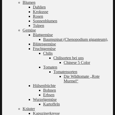
Blumen
Dahlien
Krokusse
Rosen
Sonnenblumen
Tulpen
Gemüse
Blattgemüse
Baumspinat (Chenopodium giganteum),
Blütengemüse
Fruchtgemüse
Chilis
Chilisorten bei uns
Chinese 5 Color
Tomaten
Tomatensorten
Die Wildtomate „Rote
Murmel“
Hülsenfrüchte
Bohnen
Erbsen
Wurzelgemüse
Kartoffeln
Kräuter
Kapuzinerkresse