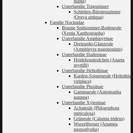
nupta)
Unterfamilie Trägspinner
Schlehen-Bürstenspinner
(Orgya antiqua)
Familie Noctuidae
Braune Spätsommer-Bodeneule
(Xestia Xanthographa)
Unterfamilie Amphipyrinae
Dreipunkt-Glanzeule
(Amphipyra tragopoginis)
Unterfamilie Hadeninae
Heidekrauteulchen (Anarta
myrtilli)
Unterfamilie Heliothinae
Karden-Sonneneule (Heliothis
viriplaca)
Unterfamilie Plusiinae
Gammaeule (Autographa
gamma)
Unterfamilie Xyleninae
Achateule (Phlogophora
meticulosa)
Grüneule (Calamia tridens)
Wurzelfresser (Apamea
monoglypha)