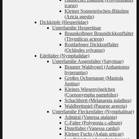
icarus)
Kleiner Sonnenröschen-Bläuling
(Aricia agestis)
Dickköpfe (Hesperiidae)
Unterfamilie Hesperiinae
Braunkolbiger Braundickkopffalter
(Thymilicus acteon)
Rostfarbiger Dickkopffalter
(Ochlodes sylvanus)
Edelfalter (Nymphalidae)
Unterfamilie Augenfalter (Satyrinae)
Brauner Waldvogel (Aphantopus
hyperantus)
Großes Ochsenauge (Maniola
Justina)
Kleines Wiesenvögelchen
(Coenonympha pamphilus)
Schachbrett (Melanargia galathea)
Waldbrettspiel (Pararge aegeria)
Unterfamilie Fleckenfalter (Nymphalinae)
Admiral (Vanessa atalanta)
C-Falter (Polygonia c-album)
Distelfalter (Vanessa cardui)
Kleiner Fuchs (Aglais urticae)