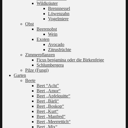
Wildkräuter
Brennnessel
Löwenzahn
Vogelmiere
Obst
Beerenobst
Wein
Exoten
Avocado
Zitrusfrüchte
Zimmerpflanzen
Ficus benjamina oder die Birkenfeige
Schlumbergera
Pilze (Fungi)
Garten
Beete
Beet “Acht”
Beet „Amor“
Beet „Apfelquitte“
Beet „Bärli“
Beet „Boskop“
Beet „Kurt“
Beet „Manfred“
Beet „Meerrettich“
Beet „Mix“