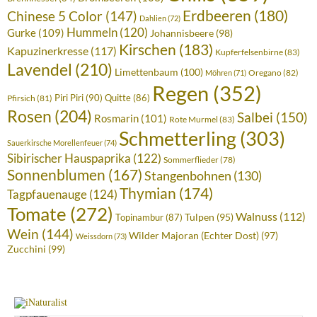
Erdbeeren
(180)
Chinese 5 Color
(147)
Dahlien
(72)
Hummeln
(120)
Gurke
(109)
Johannisbeere
(98)
Kirschen
(183)
Kapuzinerkresse
(117)
Kupferfelsenbirne
(83)
Lavendel
(210)
Limettenbaum
(100)
Oregano
(82)
Möhren
(71)
Regen
(352)
Piri Piri
(90)
Quitte
(86)
Pfirsich
(81)
Rosen
(204)
Salbei
(150)
Rosmarin
(101)
Rote Murmel
(83)
Schmetterling
(303)
Sauerkirsche Morellenfeuer
(74)
Sibirischer Hauspaprika
(122)
Sommerflieder
(78)
Sonnenblumen
(167)
Stangenbohnen
(130)
Thymian
(174)
Tagpfauenauge
(124)
Tomate
(272)
Walnuss
(112)
Tulpen
(95)
Topinambur
(87)
Wein
(144)
Wilder Majoran (Echter Dost)
(97)
Weissdorn
(73)
Zucchini
(99)