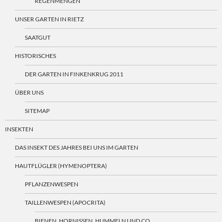
REGENMENGEN
UNSER GARTEN IN RIETZ
SAATGUT
HISTORISCHES
DER GARTEN IN FINKENKRUG 2011
ÜBER UNS
SITEMAP
INSEKTEN
DAS INSEKT DES JAHRES BEI UNS IM GARTEN
HAUTFLÜGLER (HYMENOPTERA)
PFLANZENWESPEN
TAILLENWESPEN (APOCRITA)
BIENEN, HORNISSEN, HUMMELN UND CO.