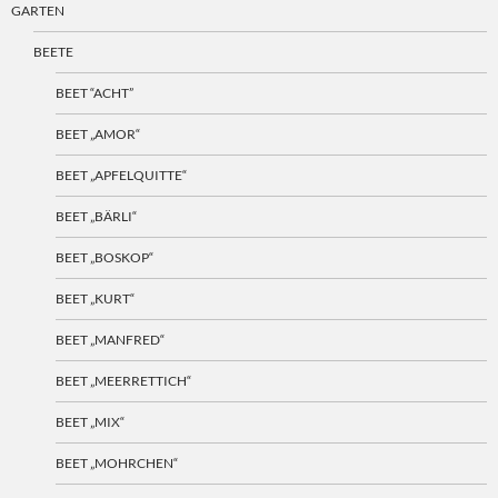
GARTEN
BEETE
BEET “ACHT”
BEET „AMOR“
BEET „APFELQUITTE“
BEET „BÄRLI“
BEET „BOSKOP“
BEET „KURT“
BEET „MANFRED“
BEET „MEERRETTICH“
BEET „MIX“
BEET „MOHRCHEN“