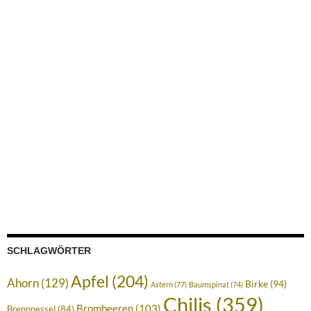
SCHLAGWÖRTER
Apfel
(204)
Ahorn
(129)
Birke
(94)
Astern
(77)
Baumspinat
(74)
Chilis
(359)
Brombeeren
(103)
Brennnessel
(84)