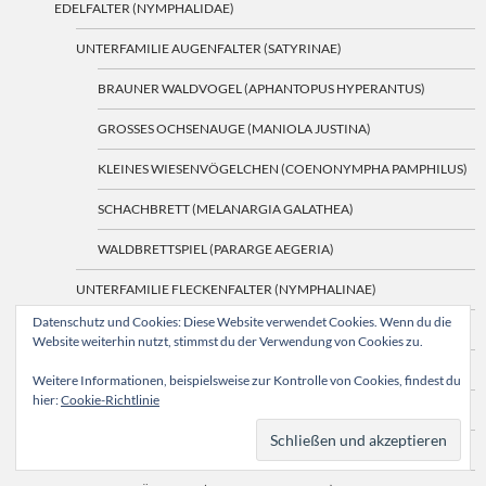
EDELFALTER (NYMPHALIDAE)
UNTERFAMILIE AUGENFALTER (SATYRINAE)
BRAUNER WALDVOGEL (APHANTOPUS HYPERANTUS)
GROSSES OCHSENAUGE (MANIOLA JUSTINA)
KLEINES WIESENVÖGELCHEN (COENONYMPHA PAMPHILUS)
SCHACHBRETT (MELANARGIA GALATHEA)
WALDBRETTSPIEL (PARARGE AEGERIA)
UNTERFAMILIE FLECKENFALTER (NYMPHALINAE)
Datenschutz und Cookies: Diese Website verwendet Cookies. Wenn du die
ADMIRAL (VANESSA ATALANTA)
Website weiterhin nutzt, stimmst du der Verwendung von Cookies zu.
C-FALTER (POLYGONIA C-ALBUM)
Weitere Informationen, beispielsweise zur Kontrolle von Cookies, findest du
hier:
Cookie-Richtlinie
DISTELFALTER (VANESSA CARDUI)
KLEINER FUCHS (AGLAIS URTICAE)