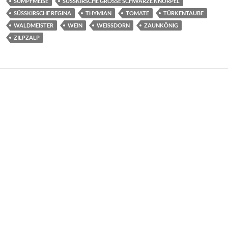
SUMPFMEISE
SÜSSKIRSCHE GROSSE SCHWARZE KNORPEL
SÜSSKIRSCHE REGINA
THYMIAN
TOMATE
TÜRKENTAUBE
WALDMEISTER
WEIN
WEISSDORN
ZAUNKÖNIG
ZILPZALP