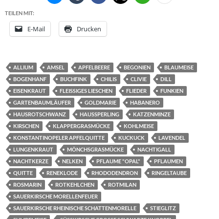
TEILEN MIT:
E-Mail
Drucken
ALLIUM
AMSEL
APFELBEERE
BEGONIEN
BLAUMEISE
BOGENHANF
BUCHFINK
CHILIS
CLIVIE
DILL
EISENKRAUT
FLEISSIGES LIESCHEN
FLIEDER
FUNKIEN
GARTENBAUMLÄUFER
GOLDMARIE
HABANERO
HAUSROTSCHWANZ
HAUSSPERLING
KATZENMINZE
KIRSCHEN
KLAPPERGRASMÜCKE
KOHLMEISE
KONSTANTINOPELER APFELQUITTE
KUCKUCK
LAVENDEL
LUNGENKRAUT
MÖNCHSGRASMÜCKE
NACHTIGALL
NACHTKERZE
NELKEN
PFLAUME "OPAL"
PFLAUMEN
QUITTE
RENEKLODE
RHODODENDRON
RINGELTAUBE
ROSMARIN
ROTKEHLCHEN
ROTMILAN
SAUERKIRSCHE MORELLENFEUER
SAUERKIRSCHE RHEINISCHE SCHATTENMORELLE
STIEGLITZ