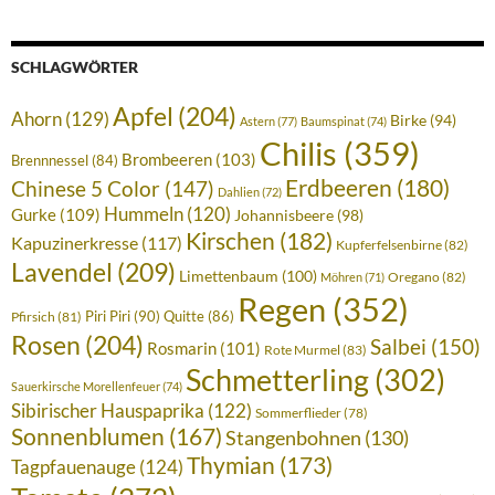
SCHLAGWÖRTER
Apfel
(204)
Ahorn
(129)
Birke
(94)
Astern
(77)
Baumspinat
(74)
Chilis
(359)
Brombeeren
(103)
Brennnessel
(84)
Erdbeeren
(180)
Chinese 5 Color
(147)
Dahlien
(72)
Hummeln
(120)
Gurke
(109)
Johannisbeere
(98)
Kirschen
(182)
Kapuzinerkresse
(117)
Kupferfelsenbirne
(82)
Lavendel
(209)
Limettenbaum
(100)
Oregano
(82)
Möhren
(71)
Regen
(352)
Piri Piri
(90)
Quitte
(86)
Pfirsich
(81)
Rosen
(204)
Salbei
(150)
Rosmarin
(101)
Rote Murmel
(83)
Schmetterling
(302)
Sauerkirsche Morellenfeuer
(74)
Sibirischer Hauspaprika
(122)
Sommerflieder
(78)
Sonnenblumen
(167)
Stangenbohnen
(130)
Thymian
(173)
Tagpfauenauge
(124)