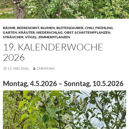
BÄUME
,
BEERENOBST
,
BLUMEN
,
BLÜTENZAUBER
,
CHILI
,
FRÜHLING
,
GARTEN
,
KRÄUTER
,
NIEDERSCHLAG
,
OBST
,
SCHATTENPFLANZEN
,
STRÄUCHER
,
VÖGEL
,
ZIMMERPFLANZEN
19. KALENDERWOCHE
2026
11. MAI 2026
CHRISTIAN
Montag, 4.5.2026 – Sonntag, 10.5.2026