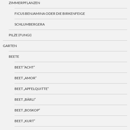
ZIMMERPFLANZEN
FICUS BENJAMINA ODER DIE BIRKENFEIGE
SCHLUMBERGERA
PILZE (FUNGI)
GARTEN
BEETE
BEET “ACHT”
BEET „AMOR“
BEET „APFELQUITTE“
BEET „BÄRLI“
BEET „BOSKOP“
BEET „KURT“