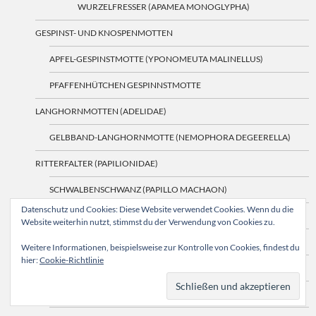
WURZELFRESSER (APAMEA MONOGLYPHA)
GESPINST- UND KNOSPENMOTTEN
APFEL-GESPINSTMOTTE (YPONOMEUTA MALINELLUS)
PFAFFENHÜTCHEN GESPINNSTMOTTE
LANGHORNMOTTEN (ADELIDAE)
GELBBAND-LANGHORNMOTTE (NEMOPHORA DEGEERELLA)
RITTERFALTER (PAPILIONIDAE)
SCHWALBENSCHWANZ (PAPILLO MACHAON)
Datenschutz und Cookies: Diese Website verwendet Cookies. Wenn du die
SEGELFALTER (IPHICLIDES PODALIRIUS)
Website weiterhin nutzt, stimmst du der Verwendung von Cookies zu.
SCHWÄRMER (SPHINGIDAE)
Weitere Informationen, beispielsweise zur Kontrolle von Cookies, findest du
hier:
Cookie-Richtlinie
UNTERFAMILIE MACROGLOSSINAE
HUMMELSCHWÄRMER (HEMARIS FUCIFORMIS)