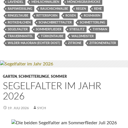
LAVENDEL
MEHLSCHWALBEN
MÖNCHSGRASMÜCKE
RAPSWEISSLING
RAUCHSCHWALBE
REGEN
REHE
RINGELTAUBE
RITTERSPORN
ROSEN
ROSMARIN
ROTKEHLCHEN
SCHACHBRETTFALTER
SCHMETTERLING
SEGELFALTER
SOMMERFLIEDER
STIEGLITZ
THYMIAN
TRAUERMANTEL
TÜRKENTAUBE
WALDMEISTER
WILDER MAJORAN (ECHTER DOST)
ZITRONE
ZITRONENFALTER
GARTEN
,
SCHMETTERLINGE
,
SOMMER
SEGELFALTER IM JAHR
2026
19. JULI 2026
SYCH