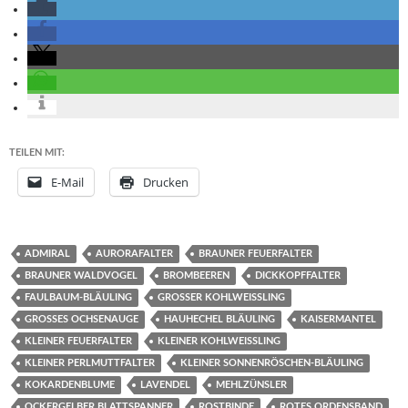
TEILEN MIT:
E-Mail
Drucken
ADMIRAL
AURORAFALTER
BRAUNER FEUERFALTER
BRAUNER WALDVOGEL
BROMBEEREN
DICKKOPFFALTER
FAULBAUM-BLÄULING
GROSSER KOHLWEISSLING
GROSSES OCHSENAUGE
HAUHECHEL BLÄULING
KAISERMANTEL
KLEINER FEUERFALTER
KLEINER KOHLWEISSLING
KLEINER PERLMUTTFALTER
KLEINER SONNENRÖSCHEN-BLÄULING
KOKARDENBLUME
LAVENDEL
MEHLZÜNSLER
OCKERGELBER BLATTSPANNER
ROSTBINDE
ROTES ORDENSBAND