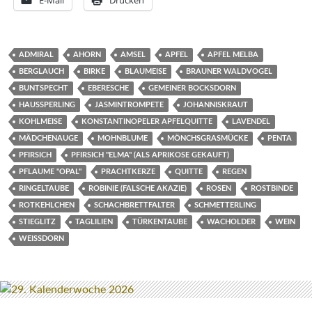
E-Mail
Drucken
ADMIRAL
AHORN
AMSEL
APFEL
APFEL MELBA
BERGLAUCH
BIRKE
BLAUMEISE
BRAUNER WALDVOGEL
BUNTSPECHT
EBERESCHE
GEMEINER BOCKSDORN
HAUSSPERLING
JASMINTROMPETE
JOHANNISKRAUT
KOHLMEISE
KONSTANTINOPELER APFELQUITTE
LAVENDEL
MÄDCHENAUGE
MOHNBLUME
MÖNCHSGRASMÜCKE
PENTA
PFIRSICH
PFIRSICH "ELMA" (ALS APRIKOSE GEKAUFT)
PFLAUME "OPAL"
PRACHTKERZE
QUITTE
REGEN
RINGELTAUBE
ROBINIE (FALSCHE AKAZIE)
ROSEN
ROSTBINDE
ROTKEHLCHEN
SCHACHBRETTFALTER
SCHMETTERLING
STIEGLITZ
TAGLILIEN
TÜRKENTAUBE
WACHOLDER
WEIN
WEISSDORN