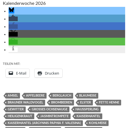
TEILEN MIT:
E-Mail
Drucken
AMSEL
APFELBEERE
BERGLAUCH
BLAUMEISE
BRAUNER WALDVOGEL
BROMBEEREN
ELSTER
FETTE HENNE
GEWITTER
GROSSES OCHSENAUGE
HAUSSPERLING
HEILIGENKRAUT
JASMINTROMPETE
KAISERMANTEL
KAISERMANTEL (ARGYNNIS PAPHIA F. VALESINA)
KOHLMEISE