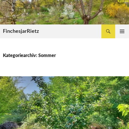
Zum
Inhalt
springen
Suchen
FinchesjarRietz
PRIMÄR
MENÜ
Kategoriearchiv: Sommer