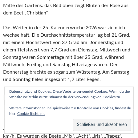
Mitte des Gartens. das Bild oben zeigt Blüten der Rose aus
dem Beet „Christian“.
Das Wetter in der 25. Kalenderwoche 2026 war ziemlich
wechselhaft. Die Durchschnittstemperatur lag bei 21 Grad,
mit einem Höchstwert von 37 Grad am Donnerstag und
einem Tiefstwert von 7,7 Grad am Dienstag. Mittwoch und
Sonntag waren Sommertage mit über 25 Grad, während
Mittwoch, Freitag und Samstag Hitzetage waren. Der
Donnerstag brachte es sogar zum Wüstentag. Am Samstag
und Sonntag fielen insgesamt 1,2 Liter Regen.
Datenschutz und Cookies: Diese Website verwendet Cookies. Wenn du die
Montag, 15.6.2026
Website weiterhin nutzt, stimmst du der Verwendung von Cookies zu.
Weitere Informationen, beispielsweise zur Kontrolle von Cookies, findest du
hier:
Cookie-Richtlinie
Spanische Fliege auf dem Salbei, 25. Kalenderwoche 2026
Am Montag war es weiter sehr windig mit Spitzen bis 60
km/h. Es wurden die Beete „Mix“, „Acht“, „Iris“, „Trapez“,