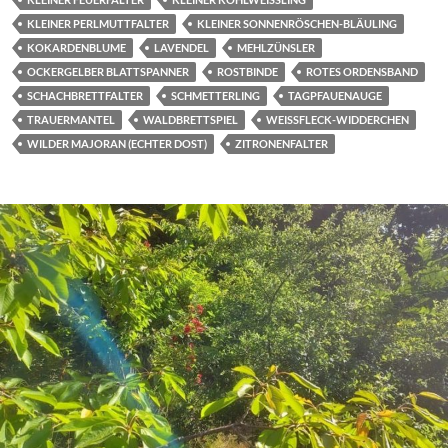
KLEINER PERLMUTTFALTER
KLEINER SONNENRÖSCHEN-BLÄULING
KOKARDENBLUME
LAVENDEL
MEHLZÜNSLER
OCKERGELBER BLATTSPANNER
ROSTBINDE
ROTES ORDENSBAND
SCHACHBRETTFALTER
SCHMETTERLING
TAGPFAUENAUGE
TRAUERMANTEL
WALDBRETTSPIEL
WEISSFLECK-WIDDERCHEN
WILDER MAJORAN (ECHTER DOST)
ZITRONENFALTER