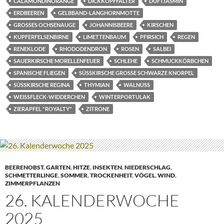
CALAMONDINORANGE
DICKKOPFFALTER
DUFTJASMIN
ERDBEEREN
GELBBAND-LANGHORNMOTTE
GROSSES OCHSENAUGE
JOHANNISBEERE
KIRSCHEN
KUPFERFELSENBIRNE
LIMETTENBAUM
PFIRSICH
REGEN
RENEKLODE
RHODODENDRON
ROSEN
SALBEI
SAUERKIRSCHE MORELLENFEUER
SCHLEHE
SCHMUCKKÖRBCHEN
SPANISCHE FLIEGEN
SÜSSKIRSCHE GROSSE SCHWARZE KNORPEL
SÜSSKIRSCHE REGINA
THYMIAN
WALNUSS
WEISSFLECK-WIDDERCHEN
WINTERPORTULAK
ZIERAPFEL "ROYALTY"
ZITRONE
BEERENOBST
,
GARTEN
,
HITZE
,
INSEKTEN
,
NIEDERSCHLAG
,
SCHMETTERLINGE
,
SOMMER
,
TROCKENHEIT
,
VÖGEL
,
WIND
,
ZIMMERPFLANZEN
26. KALENDERWOCHE
2025