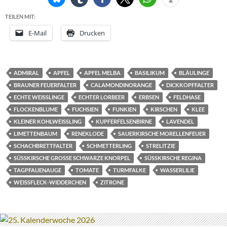
TEILEN MIT:
E-Mail
Drucken
ADMIRAL
APFEL
APFEL MELBA
BASILIKUM
BLÄULINGE
BRAUNER FEUERFALTER
CALAMONDINORANGE
DICKKOPFFALTER
ECHTE WEISSLINGE
ECHTER LORBEER
ERBSEN
FELDHASE
FLOCKENBLUME
FUCHSIEN
FUNKIEN
KIRSCHEN
KLEE
KLEINER KOHLWEISSLING
KUPFERFELSENBIRNE
LAVENDEL
LIMETTENBAUM
RENEKLODE
SAUERKIRSCHE MORELLENFEUER
SCHACHBRETTFALTER
SCHMETTERLING
STRELITZIE
SÜSSKIRSCHE GROSSE SCHWARZE KNORPEL
SÜSSKIRSCHE REGINA
TAGPFAUENAUGE
TOMATE
TURMFALKE
WASSERLILIE
WEISSFLECK-WIDDERCHEN
ZITRONE