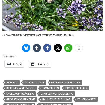
Der Ockerbindige Samtfalter, auch Rostinde genannt, Juli 2026
TEILEN MIT:
E-Mail
Drucken
ADMIRAL
AURORAFALTER
BRAUNER FEUERFALTER
BRAUNER WALDVOGEL
BROMBEEREN
DICKKOPFFALTER
FAULBAUM-BLÄULING
GROSSER KOHLWEISSLING
GROSSES OCHSENAUGE
HAUHECHEL BLÄULING
KAISERMANTEL
KLEINER FEUERFALTER
KLEINER KOHLWEISSLING