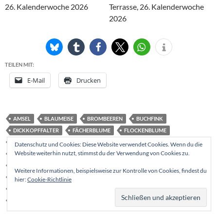
TEILEN MIT:
E-Mail
Drucken
AMSEL
BLAUMEISE
BROMBEEREN
BUCHFINK
DICKKOPFFALTER
FÄCHERBLUME
FLOCKENBLUME
GROSSES OCHSENAUGE
HAUSSPERLING
JOHANNISKRAUT
Datenschutz und Cookies: Diese Website verwendet Cookies. Wenn du die
Website weiterhin nutzt, stimmst du der Verwendung von Cookies zu.
KLEINER FEUERFALTER
KOHLMEISE
KUPFERFELSENBIRNE
LANDKÄRTCHEN
MÖNCHSGRASMÜCKE
ROSEN
Weitere Informationen, beispielsweise zur Kontrolle von Cookies, findest du
ROTKEHLCHEN
SCHACHBRETTFALTER
SCHMETTERLING
hier:
Cookie-Richtlinie
SINGDROSSEL
STIEGLITZ
SUMPFMEISE
TAGPFAUENAUGE
WEISSFLECK-WIDDERCHEN
WILDER MAJORAN (ECHTER DOST)