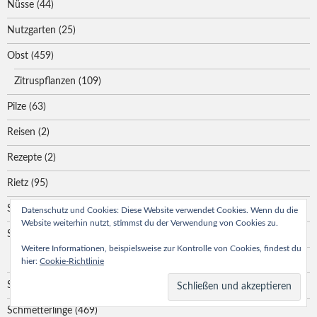
Nüsse
(44)
Nutzgarten
(25)
Obst
(459)
Zitruspflanzen
(109)
Pilze
(63)
Reisen
(2)
Rezepte
(2)
Rietz
(95)
Salat
(103)
Datenschutz und Cookies: Diese Website verwendet Cookies. Wenn du die
Website weiterhin nutzt, stimmst du der Verwendung von Cookies zu.
Schädlinge
(41)
Weitere Informationen, beispielsweise zur Kontrolle von Cookies, findest du
Wild
(39)
hier:
Cookie-Richtlinie
Schattenpflanzen
(42)
Schmetterlinge
(469)