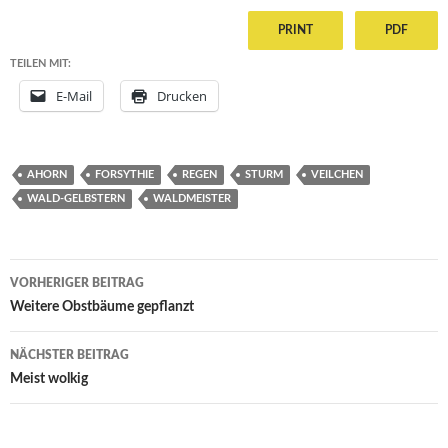
PRINT
PDF
TEILEN MIT:
E-Mail
Drucken
AHORN
FORSYTHIE
REGEN
STURM
VEILCHEN
WALD-GELBSTERN
WALDMEISTER
Beitragsnavigation
VORHERIGER BEITRAG
Weitere Obstbäume gepflanzt
NÄCHSTER BEITRAG
Meist wolkig