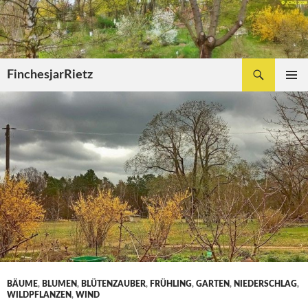
Zum
Inhalt
springen
Suchen
FinchesjarRietz
PRIMÄR
MENÜ
BÄUME
,
BLUMEN
,
BLÜTENZAUBER
,
FRÜHLING
,
GARTEN
,
NIEDERSCHLAG
,
WILDPFLANZEN
,
WIND