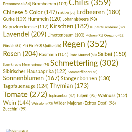
Chilis
(359)
Brombeeren
(103)
Brennnessel
(84)
Erdbeeren
(180)
Chinese 5 Color
(147)
Dahlien
(72)
Hummeln
(120)
Gurke
(109)
Johannisbeere
(98)
Kirschen
(182)
Kapuzinerkresse
(117)
Kupferfelsenbirne
(82)
Lavendel
(209)
Limettenbaum
(100)
Oregano
(82)
Möhren
(71)
Regen
(352)
Piri Piri
(90)
Pfirsich
(81)
Quitte
(86)
Rosen
(204)
Salbei
(150)
Rosmarin
(101)
Rote Murmel
(83)
Schmetterling
(302)
Sauerkirsche Morellenfeuer
(74)
Sibirischer Hauspaprika
(122)
Sommerflieder
(78)
Sonnenblumen
(167)
Stangenbohnen
(130)
Thymian
(173)
Tagpfauenauge
(124)
Tomate
(272)
Walnuss
(112)
Tulpen
(95)
Topinambur
(87)
Wein
(144)
Wilder Majoran (Echter Dost)
(96)
Weissdorn
(73)
Zucchini
(99)