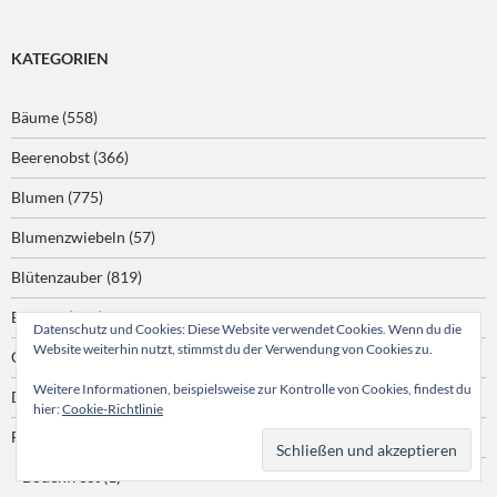
KATEGORIEN
Bäume
(558)
Beerenobst
(366)
Blumen
(775)
Blumenzwiebeln
(57)
Blütenzauber
(819)
Bohnen
(162)
Datenschutz und Cookies: Diese Website verwendet Cookies. Wenn du die
Website weiterhin nutzt, stimmst du der Verwendung von Cookies zu.
Chili
(514)
Weitere Informationen, beispielsweise zur Kontrolle von Cookies, findest du
Drumherum
(123)
hier:
Cookie-Richtlinie
Frost
(194)
Bodenfrost
(1)