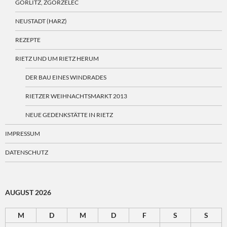
GÖRLITZ, ZGORZELEC
NEUSTADT (HARZ)
REZEPTE
RIETZ UND UM RIETZ HERUM
DER BAU EINES WINDRADES
RIETZER WEIHNACHTSMARKT 2013
NEUE GEDENKSTÄTTE IN RIETZ
IMPRESSUM
DATENSCHUTZ
AUGUST 2026
M
D
M
D
F
S
S