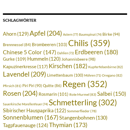
SCHLAGWÖRTER
Apfel
(204)
Ahorn
(129)
Birke
(94)
Astern
(77)
Baumspinat
(74)
Chilis
(359)
Brombeeren
(103)
Brennnessel
(84)
Erdbeeren
(180)
Chinese 5 Color
(147)
Dahlien
(72)
Hummeln
(120)
Gurke
(109)
Johannisbeere
(98)
Kirschen
(182)
Kapuzinerkresse
(117)
Kupferfelsenbirne
(82)
Lavendel
(209)
Limettenbaum
(100)
Oregano
(82)
Möhren
(71)
Regen
(352)
Piri Piri
(90)
Quitte
(86)
Pfirsich
(81)
Rosen
(204)
Salbei
(150)
Rosmarin
(101)
Rote Murmel
(83)
Schmetterling
(302)
Sauerkirsche Morellenfeuer
(74)
Sibirischer Hauspaprika
(122)
Sommerflieder
(78)
Sonnenblumen
(167)
Stangenbohnen
(130)
Thymian
(173)
Tagpfauenauge
(124)