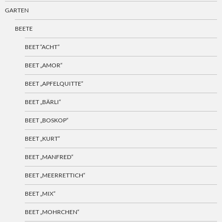
GARTEN
BEETE
BEET “ACHT”
BEET „AMOR“
BEET „APFELQUITTE“
BEET „BÄRLI“
BEET „BOSKOP“
BEET „KURT“
BEET „MANFRED“
BEET „MEERRETTICH“
BEET „MIX“
BEET „MOHRCHEN“