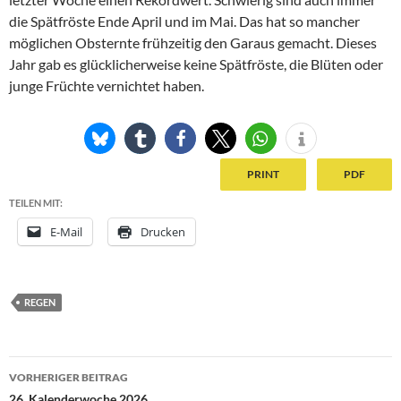
die Spätfröste Ende April und im Mai. Das hat so mancher
möglichen Obsternte frühzeitig den Garaus gemacht. Dieses
Jahr gab es glücklicherweise keine Spätfröste, die Blüten oder
junge Früchte vernichtet haben.
PRINT
PDF
TEILEN MIT:
E-Mail
Drucken
REGEN
Beitragsnavigation
VORHERIGER BEITRAG
26. Kalenderwoche 2026