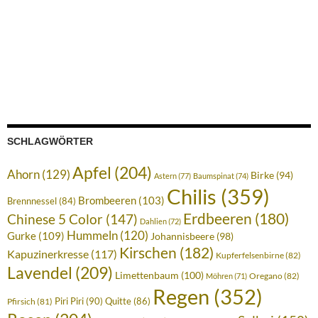
SCHLAGWÖRTER
Apfel
(204)
Ahorn
(129)
Birke
(94)
Astern
(77)
Baumspinat
(74)
Chilis
(359)
Brombeeren
(103)
Brennnessel
(84)
Erdbeeren
(180)
Chinese 5 Color
(147)
Dahlien
(72)
Hummeln
(120)
Gurke
(109)
Johannisbeere
(98)
Kirschen
(182)
Kapuzinerkresse
(117)
Kupferfelsenbirne
(82)
Lavendel
(209)
Limettenbaum
(100)
Oregano
(82)
Möhren
(71)
Regen
(352)
Piri Piri
(90)
Quitte
(86)
Pfirsich
(81)