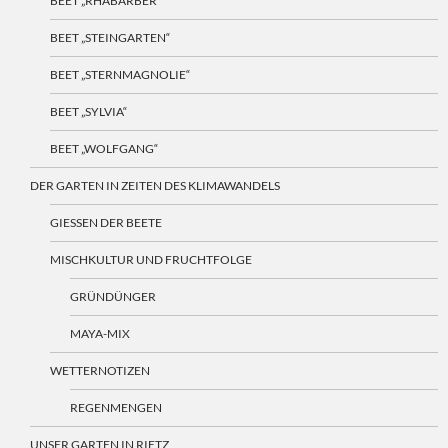
BEET „RHABARBER“
BEET „STEINGARTEN“
BEET „STERNMAGNOLIE“
BEET „SYLVIA“
BEET „WOLFGANG“
DER GARTEN IN ZEITEN DES KLIMAWANDELS
GIESSEN DER BEETE
MISCHKULTUR UND FRUCHTFOLGE
GRÜNDÜNGER
MAYA-MIX
WETTERNOTIZEN
REGENMENGEN
UNSER GARTEN IN RIETZ