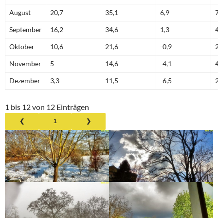
August
20,7
35,1
6,9
September
16,2
34,6
1,3
Oktober
10,6
21,6
-0,9
November
5
14,6
-4,1
Dezember
3,3
11,5
-6,5
1 bis 12 von 12 Einträgen
❮
1
❯