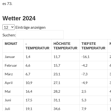
es 73.
Wetter 2024
Einträge anzeigen
Suchen:
MONAT
-
HÖCHSTE
TIEFSTE
TEMPERATUR
TEMPERATUR
TEMPERATUR
Januar
1,4
11,7
-16,1
Februar
6,6
15,7
-4,2
März
6,7
23,1
-7,3
April
10,9
27,1
-4,9
Mai
16,4
28,2
2,5
Juni
17,5
31,1
5,3
Juli
19,1
34,6
7,9