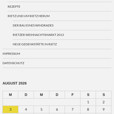
REZEPTE
RIETZ UND UM RIETZ HERUM
DER BAU EINES WINDRADES
RIETZER WEIHNACHTSMARKT 2013
NEUE GEDENKSTÄTTE IN RIETZ
IMPRESSUM
DATENSCHUTZ
AUGUST 2026
M
D
M
D
F
S
S
1
2
3
4
5
6
7
8
9