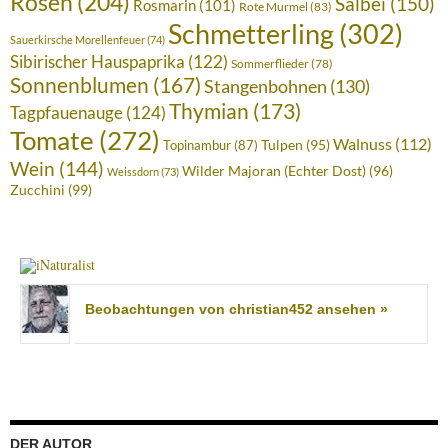
Rosen
(204)
Salbei
(150)
Rosmarin
(101)
Rote Murmel
(83)
Schmetterling
(302)
Sauerkirsche Morellenfeuer
(74)
Sibirischer Hauspaprika
(122)
Sommerflieder
(78)
Sonnenblumen
(167)
Stangenbohnen
(130)
Thymian
(173)
Tagpfauenauge
(124)
Tomate
(272)
Walnuss
(112)
Tulpen
(95)
Topinambur
(87)
Wein
(144)
Wilder Majoran (Echter Dost)
(96)
Weissdorn
(73)
Zucchini
(99)
Beobachtungen von christian452 ansehen »
DER AUTOR