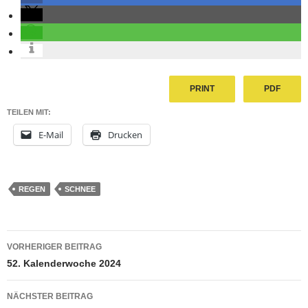
PRINT
PDF
TEILEN MIT:
E-Mail
Drucken
REGEN
SCHNEE
Beitragsnavigation
VORHERIGER BEITRAG
52. Kalenderwoche 2024
NÄCHSTER BEITRAG