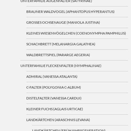
UNTERFAMILIE AUGENFALTER (SATYRINAE)
BRAUNER WALDVOGEL (APHANTOPUS HYPERANTUS)
GROSSES OCHSENAUGE (MANIOLA JUSTINA)
KLEINES WIESENVÖGELCHEN (COENONYMPHA PAMPHILUS)
SCHACHBRETT (MELANARGIA GALATHEA)
WALDBRETTSPIEL (PARARGE AEGERIA)
UNTERFAMILIE FLECKENFALTER (NYMPHALINAE)
ADMIRAL (VANESSA ATALANTA)
C-FALTER (POLYGONIA C-ALBUM)
DISTELFALTER (VANESSA CARDUI)
KLEINER FUCHS (AGLAIS URTICAE)
LANDKÄRTCHEN (ARASCHNIS LEVANA)
LANDKÄRTCHEN (FRÜHJAHRSGENERATION)