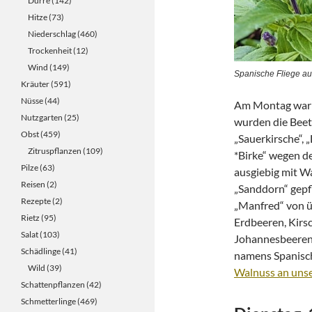
Dürre
(142)
Hitze
(73)
Niederschlag
(460)
Trockenheit
(12)
Wind
(149)
Spanische Fliege au
Kräuter
(591)
Nüsse
(44)
Am Montag war e
Nutzgarten
(25)
wurden die Beete 
Obst
(459)
„Sauerkirsche“, 
Zitruspflanzen
(109)
*Birke“ wegen d
Pilze
(63)
ausgiebig mit Wa
Reisen
(2)
„Sanddorn“ gepf
Rezepte
(2)
„Manfred“ von ü
Rietz
(95)
Erdbeeren, Kirs
Salat
(103)
Johannesbeeren 
Schädlinge
(41)
namens Spanische
Wild
(39)
Walnuss an un
Schattenpflanzen
(42)
Schmetterlinge
(469)