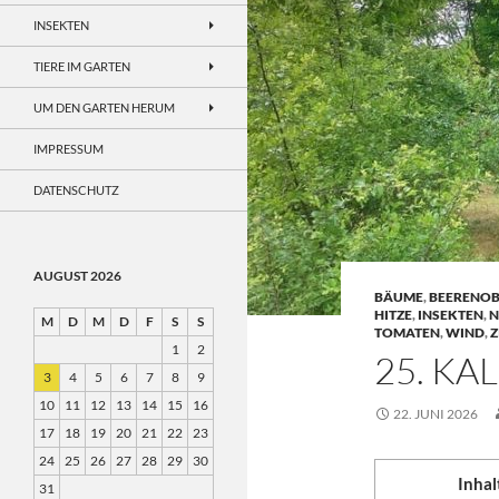
INSEKTEN
TIERE IM GARTEN
UM DEN GARTEN HERUM
IMPRESSUM
DATENSCHUTZ
AUGUST 2026
BÄUME
,
BEERENOB
HITZE
,
INSEKTEN
,
N
M
D
M
D
F
S
S
TOMATEN
,
WIND
,
Z
1
2
25. K
3
4
5
6
7
8
9
10
11
12
13
14
15
16
22. JUNI 2026
17
18
19
20
21
22
23
24
25
26
27
28
29
30
Inhal
31