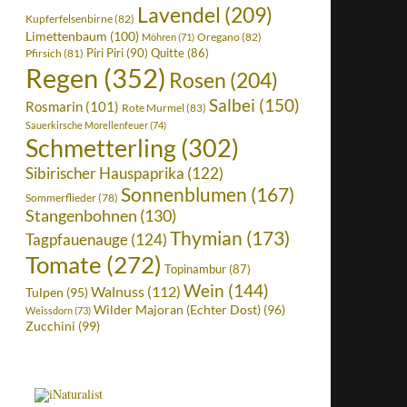
Lavendel
(209)
Kupferfelsenbirne
(82)
Limettenbaum
(100)
Oregano
(82)
Möhren
(71)
Piri Piri
(90)
Quitte
(86)
Pfirsich
(81)
Regen
(352)
Rosen
(204)
Salbei
(150)
Rosmarin
(101)
Rote Murmel
(83)
Sauerkirsche Morellenfeuer
(74)
Schmetterling
(302)
Sibirischer Hauspaprika
(122)
Sonnenblumen
(167)
Sommerflieder
(78)
Stangenbohnen
(130)
Thymian
(173)
Tagpfauenauge
(124)
Tomate
(272)
Topinambur
(87)
Wein
(144)
Walnuss
(112)
Tulpen
(95)
Wilder Majoran (Echter Dost)
(96)
Weissdorn
(73)
Zucchini
(99)