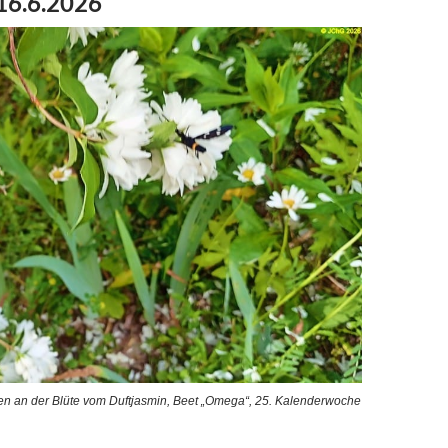
 16.6.2026
n an der Blüte vom Duftjasmin, Beet „Omega“, 25. Kalenderwoche