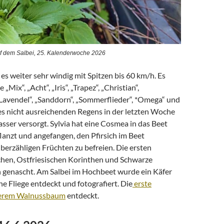
f dem Salbei, 25. Kalenderwoche 2026
s weiter sehr windig mit Spitzen bis 60 km/h. Es
„Mix“, „Acht“, „Iris“, „Trapez“, „Christian“,
„Lavendel“, „Sanddorn“, „Sommerflieder“, *Omega“ und
es nicht ausreichenden Regens in der letzten Woche
sser versorgt. Sylvia hat eine Cosmea in das Beet
lanzt und angefangen, den Pfirsich im Beet
berzähligen Früchten zu befreien. Die ersten
chen, Ostfriesischen Korinthen und Schwarze
genascht. Am Salbei im Hochbeet wurde ein Käfer
 Fliege entdeckt und fotografiert. Die
erste
serem Walnussbaum
entdeckt.