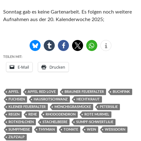
Sonntag gab es keine Gartenarbeit. Es folgen noch weitere
Aufnahmen aus der 20. Kalenderwoche 2025;
TEILEN MIT:
E-Mail
Drucken
APFEL
APFEL RED LOVE
BRAUNER FEUERFALTER
BUCHFINK
FUCHSIEN
HAUSROTSCHWANZ
HECHTKRAUT
KLEINER FEUERFALTER
MÖNCHSGRASMÜCKE
PETERSILIE
REGEN
REHE
RHODODENDRON
ROTE MURMEL
ROTKEHLCHEN
STACHELBEERE
SUMPF-SCHWERTLILIE
SUMPFMEISE
THYMIAN
TOMATE
WEIN
WEISSDORN
ZILPZALP