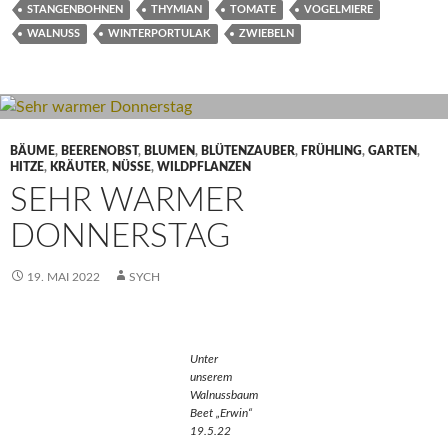
STANGENBOHNEN
THYMIAN
TOMATE
VOGELMIERE
WALNUSS
WINTERPORTULAK
ZWIEBELN
BÄUME
,
BEERENOBST
,
BLUMEN
,
BLÜTENZAUBER
,
FRÜHLING
,
GARTEN
,
HITZE
,
KRÄUTER
,
NÜSSE
,
WILDPFLANZEN
SEHR WARMER
DONNERSTAG
19. MAI 2022
SYCH
Unter
unserem
Walnussbaum
Beet „Erwin“
19.5.22