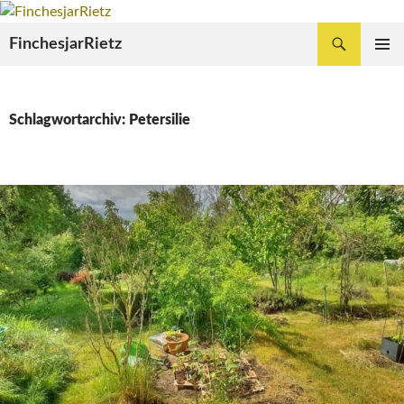
Zum
Inhalt
Suchen
FinchesjarRietz
springen
PRIMÄR
MENÜ
Schlagwortarchiv: Petersilie