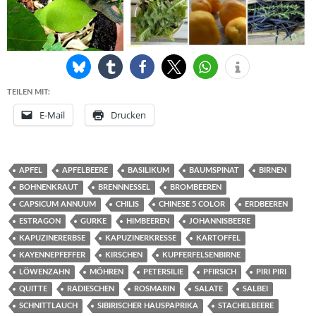
TEILEN MIT:
E-Mail
Drucken
APFEL
APFELBEERE
BASILIKUM
BAUMSPINAT
BIRNEN
BOHNENKRAUT
BRENNNESSEL
BROMBEEREN
CAPSICUM ANNUUM
CHILIS
CHINESE 5 COLOR
ERDBEEREN
ESTRAGON
GURKE
HIMBEEREN
JOHANNISBEERE
KAPUZINERERBSE
KAPUZINERKRESSE
KARTOFFEL
KAYENNEPFEFFER
KIRSCHEN
KUPFERFELSENBIRNE
LÖWENZAHN
MÖHREN
PETERSILIE
PFIRSICH
PIRI PIRI
QUITTE
RADIESCHEN
ROSMARIN
SALATE
SALBEI
SCHNITTLAUCH
SIBIRISCHER HAUSPAPRIKA
STACHELBEERE