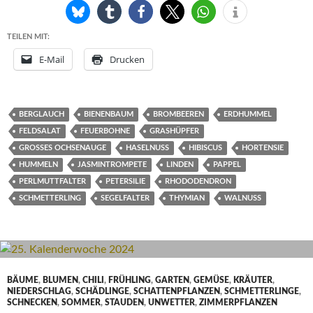
TEILEN MIT:
E-Mail
Drucken
BERGLAUCH
BIENENBAUM
BROMBEEREN
ERDHUMMEL
FELDSALAT
FEUERBOHNE
GRASHÜPFER
GROSSES OCHSENAUGE
HASELNUSS
HIBISCUS
HORTENSIE
HUMMELN
JASMINTROMPETE
LINDEN
PAPPEL
PERLMUTTFALTER
PETERSILIE
RHODODENDRON
SCHMETTERLING
SEGELFALTER
THYMIAN
WALNUSS
BÄUME
,
BLUMEN
,
CHILI
,
FRÜHLING
,
GARTEN
,
GEMÜSE
,
KRÄUTER
,
NIEDERSCHLAG
,
SCHÄDLINGE
,
SCHATTENPFLANZEN
,
SCHMETTERLINGE
,
SCHNECKEN
,
SOMMER
,
STAUDEN
,
UNWETTER
,
ZIMMERPFLANZEN