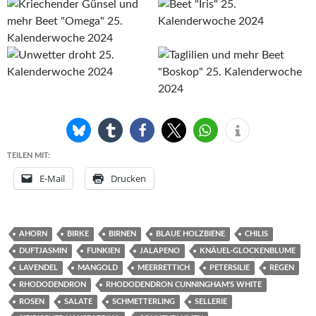
TEILEN MIT:
E-Mail
Drucken
AHORN
BIRKE
BIRNEN
BLAUE HOLZBIENE
CHILIS
DUFTJASMIN
FUNKIEN
JALAPENO
KNÄUEL-GLOCKENBLUME
LAVENDEL
MANGOLD
MEERRETTICH
PETERSILIE
REGEN
RHODODENDRON
RHODODENDRON CUNNINGHAM'S WHITE
ROSEN
SALATE
SCHMETTERLING
SELLERIE