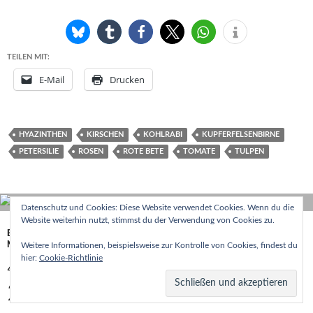
TEILEN MIT:
E-Mail
Drucken
HYAZINTHEN
KIRSCHEN
KOHLRABI
KUPFERFELSENBIRNE
PETERSILIE
ROSEN
ROTE BETE
TOMATE
TULPEN
Datenschutz und Cookies: Diese Website verwendet Cookies. Wenn du die
Website weiterhin nutzt, stimmst du der Verwendung von Cookies zu.
BÄUME
,
BLUMEN
,
CHILI
,
FROST
,
GARTEN
,
HERBST
,
KRÄUTER
,
NIEDERSCHLAG
,
OBST
,
STRÄUCHER
,
WIND
,
ZIMMERPFLANZEN
Weitere Informationen, beispielsweise zur Kontrolle von Cookies, findest du
hier:
Cookie-Richtlinie
48. KALENDERWOCHE
2021