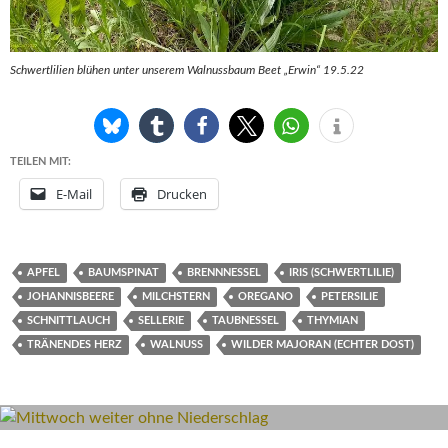
Schwertlilien blühen unter unserem Walnussbaum Beet „Erwin“ 19.5.22
TEILEN MIT:
E-Mail
Drucken
APFEL
BAUMSPINAT
BRENNNESSEL
IRIS (SCHWERTLILIE)
JOHANNISBEERE
MILCHSTERN
OREGANO
PETERSILIE
SCHNITTLAUCH
SELLERIE
TAUBNESSEL
THYMIAN
TRÄNENDES HERZ
WALNUSS
WILDER MAJORAN (ECHTER DOST)