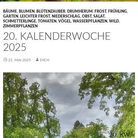
BÄUME
,
BLUMEN
,
BLÜTENZAUBER
,
DRUMHERUM
,
FROST
,
FRÜHLING
,
GARTEN
,
LEICHTER FROST
,
NIEDERSCHLAG
,
OBST
,
SALAT
,
SCHMETTERLINGE
,
TOMATEN
,
VÖGEL
,
WASSERPFLANZEN
,
WILD
,
ZIMMERPFLANZEN
20. KALENDERWOCHE
2025
21. MAI 2025
SYCH
20. KW