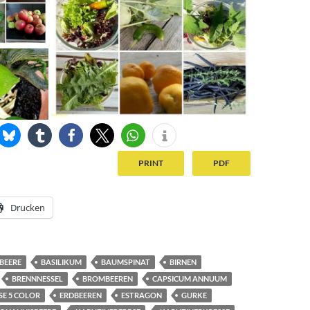
PRINT
PDF
Drucken
BEERE
BASILIKUM
BAUMSPINAT
BIRNEN
BRENNNESSEL
BROMBEEREN
CAPSICUM ANNUUM
SE 5 COLOR
ERDBEEREN
ESTRAGON
GURKE