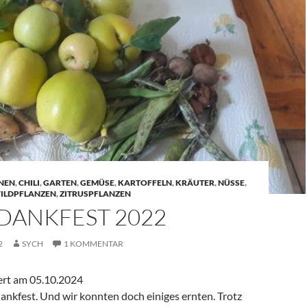
NEN
,
CHILI
,
GARTEN
,
GEMÜSE
,
KARTOFFELN
,
KRÄUTER
,
NÜSSE
,
ILDPFLANZEN
,
ZITRUSPFLANZEN
DANKFEST 2022
2
SYCH
1 KOMMENTAR
iert am 05.10.2024
ankfest. Und wir konnten doch einiges ernten. Trotz