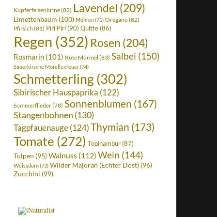
Lavendel
(209)
Kupferfelsenbirne
(82)
Limettenbaum
(100)
Oregano
(82)
Möhren
(71)
Piri Piri
(90)
Quitte
(86)
Pfirsich
(81)
Regen
(352)
Rosen
(204)
Salbei
(150)
Rosmarin
(101)
Rote Murmel
(83)
Sauerkirsche Morellenfeuer
(74)
Schmetterling
(302)
Sibirischer Hauspaprika
(122)
Sonnenblumen
(167)
Sommerflieder
(78)
Stangenbohnen
(130)
Thymian
(173)
Tagpfauenauge
(124)
Tomate
(272)
Topinambur
(87)
Wein
(144)
Walnuss
(112)
Tulpen
(95)
Wilder Majoran (Echter Dost)
(96)
Weissdorn
(73)
Zucchini
(99)