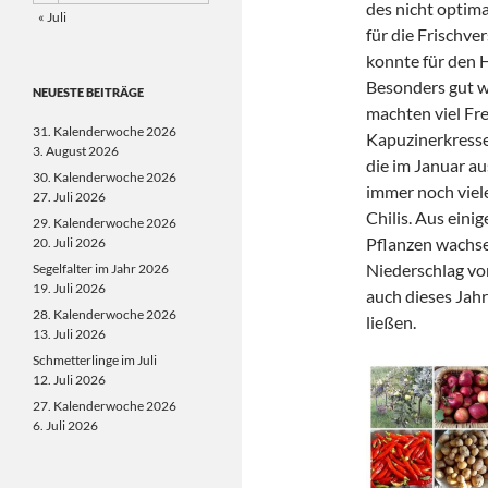
des nicht optim
« Juli
für die Frischv
konnte für den 
Besonders gut wa
NEUESTE BEITRÄGE
machten viel Fre
31. Kalenderwoche 2026
Kapuzinerkresse 
3. August 2026
die im Januar a
30. Kalenderwoche 2026
immer noch viele
27. Juli 2026
Chilis. Aus eini
29. Kalenderwoche 2026
Pflanzen wachse
20. Juli 2026
Niederschlag vo
Segelfalter im Jahr 2026
19. Juli 2026
auch dieses Jahr
28. Kalenderwoche 2026
ließen.
13. Juli 2026
Schmetterlinge im Juli
12. Juli 2026
27. Kalenderwoche 2026
6. Juli 2026