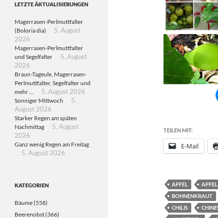
LETZTE ÄKTUALISIERUNGEN
Magerrasen-Perlmuttfalter
(Boloria dia)
5. August
2026
Magerrasen-Perlmuttfalter
und Segelfalter
5. August
2026
Braun-Tageule, Magerrasen-
Perlmuttfalter, Segelfalter und
mehr …
5. August 2026
Sonniger Mittwoch
5.
August 2026
Starker Regen am späten
Nachmittag
5. August
TEILEN MIT:
2026
Ganz wenig Regen am Freitag
E-Mail
5. August 2026
APFEL
APFEL
KATEGORIEN
BOHNENKRAUT
Bäume
(558)
CHILIS
CHINE
Beerenobst
(366)