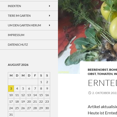
INSEKTEN
TIERE IM GARTEN
UM DEN GARTEN HERUM
IMPRESSUM
DATENSCHUTZ
AUGUST 2026
BEERENOBST
,
BOH
OBST
,
TOMATEN
,
W
M
D
M
D
F
S
S
ERNTE
1
2
3
4
5
6
7
8
9
2. OKTOBER 202
10
11
12
13
14
15
16
17
18
19
20
21
22
23
Artikel aktualis
24
25
26
27
28
29
30
Heute ist Ernted
31