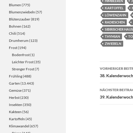
HIMBEEREN
Blumen
(775)
KARTOFFEL
Blumenzwiebeln
(57)
LÖWENZAHN
Blütenzauber
(819)
RADIESCHEN
Bohnen
(162)
SIBIRISCHER HAU
Chili
(514)
THYMIAN
TO
Drumherum
(123)
ZWIEBELN
Frost
(194)
Bodenfrost
(1)
Leichter Frost
(35)
Beitragsn
VORHERIGER BEIT
Strenger Frost
(7)
38. Kalenderwoc
Frühling
(488)
Garten
(13.443)
NÄCHSTER BEITRA
Gemüse
(371)
39. Kalenderwoc
Herbst
(230)
Insekten
(350)
Kakteen
(56)
Kartoffeln
(45)
Klimawandel
(657)