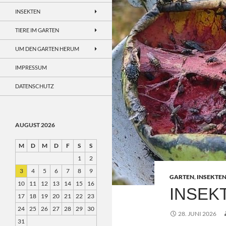
INSEKTEN
TIERE IM GARTEN
UM DEN GARTEN HERUM
IMPRESSUM
DATENSCHUTZ
AUGUST 2026
M
D
M
D
F
S
S
1
2
3
4
5
6
7
8
9
GARTEN
,
INSEKTE
10
11
12
13
14
15
16
INSEK
17
18
19
20
21
22
23
24
25
26
27
28
29
30
28. JUNI 2026
31