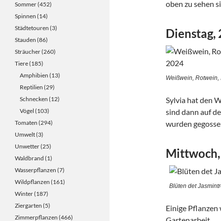
oben zu sehen si
Sommer
(452)
Spinnen
(14)
Städtetouren
(3)
Dienstag,
Stauden
(86)
Sträucher
(260)
Tiere
(185)
Amphibien
(13)
Weißwein, Rotwein,
Reptilien
(29)
Schnecken
(12)
Sylvia hat den W
Vögel
(103)
sind dann auf d
Tomaten
(294)
wurden gegosse
Umwelt
(3)
Unwetter
(25)
Mittwoch,
Waldbrand
(1)
Wasserpflanzen
(7)
Wildpflanzen
(161)
Blüten det Jasmint
Winter
(187)
Ziergarten
(5)
Einige Pflanzen
Zimmerpflanzen
(466)
Gartenarbeit.