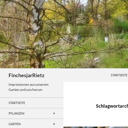
Zum
Inhalt
springen
Suchen
FinchesjarRietz
STARTSEITE
Impressionen aus unserem
Garten und uns herum
STARTSEITE
Schlagwortarch
PFLANZEN
GARTEN