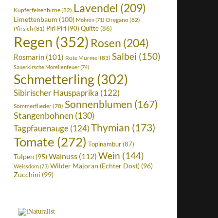
Lavendel
(209)
Kupferfelsenbirne
(82)
Limettenbaum
(100)
Oregano
(82)
Möhren
(71)
Piri Piri
(90)
Quitte
(86)
Pfirsich
(81)
Regen
(352)
Rosen
(204)
Salbei
(150)
Rosmarin
(101)
Rote Murmel
(83)
Sauerkirsche Morellenfeuer
(74)
Schmetterling
(302)
Sibirischer Hauspaprika
(122)
Sonnenblumen
(167)
Sommerflieder
(78)
Stangenbohnen
(130)
Thymian
(173)
Tagpfauenauge
(124)
Tomate
(272)
Topinambur
(87)
Wein
(144)
Walnuss
(112)
Tulpen
(95)
Wilder Majoran (Echter Dost)
(96)
Weissdorn
(73)
Zucchini
(99)