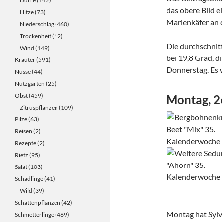
Dürre
(142)
das obere Bild e
Hitze
(73)
Marienkäfer an d
Niederschlag
(460)
Trockenheit
(12)
Die durchschnit
Wind
(149)
bei 19,8 Grad, 
Kräuter
(591)
Donnerstag. Es w
Nüsse
(44)
Nutzgarten
(25)
Obst
(459)
Montag, 2
Zitruspflanzen
(109)
Pilze
(63)
Reisen
(2)
Rezepte
(2)
Rietz
(95)
Salat
(103)
Schädlinge
(41)
Wild
(39)
Schattenpflanzen
(42)
Montag hat Sylvi
Schmetterlinge
(469)