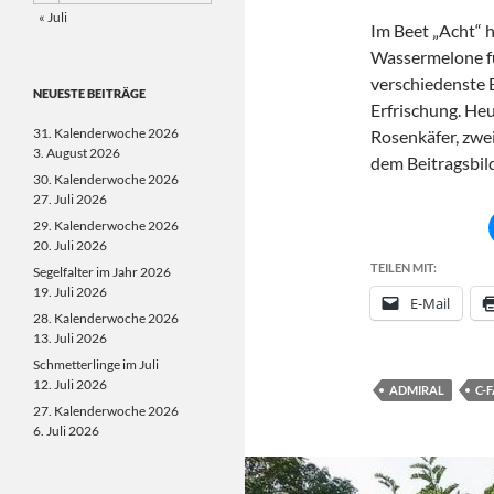
« Juli
Im Beet „Acht“ h
Wassermelone fü
verschiedenste B
NEUESTE BEITRÄGE
Erfrischung. He
31. Kalenderwoche 2026
Rosenkäfer, zwe
3. August 2026
dem Beitragsbild
30. Kalenderwoche 2026
27. Juli 2026
29. Kalenderwoche 2026
20. Juli 2026
TEILEN MIT:
Segelfalter im Jahr 2026
19. Juli 2026
E-Mail
28. Kalenderwoche 2026
13. Juli 2026
Schmetterlinge im Juli
12. Juli 2026
ADMIRAL
C-
27. Kalenderwoche 2026
6. Juli 2026