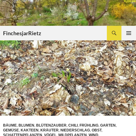
Zum
Inhalt
springen
Suchen
FinchesjarRietz
PRIMÄR
MENÜ
BÄUME
,
BLUMEN
,
BLÜTENZAUBER
,
CHILI
,
FRÜHLING
,
GARTEN
,
GEMÜSE
,
KAKTEEN
,
KRÄUTER
,
NIEDERSCHLAG
,
OBST
,
SCHATTENPFLANZEN
,
VÖGEL
,
WILDPFLANZEN
,
WIND
,