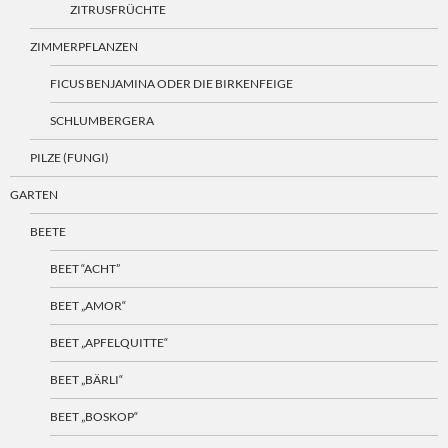
ZITRUSFRÜCHTE
ZIMMERPFLANZEN
FICUS BENJAMINA ODER DIE BIRKENFEIGE
SCHLUMBERGERA
PILZE (FUNGI)
GARTEN
BEETE
BEET “ACHT”
BEET „AMOR“
BEET „APFELQUITTE“
BEET „BÄRLI“
BEET „BOSKOP“