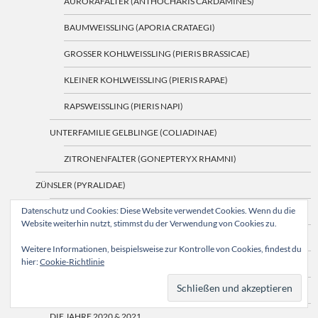
AURORAFALTER (ANTHOCHARIS CARDAMINES)
BAUMWEISSLING (APORIA CRATAEGI)
GROSSER KOHLWEISSLING (PIERIS BRASSICAE)
KLEINER KOHLWEISSLING (PIERIS RAPAE)
RAPSWEISSLING (PIERIS NAPI)
UNTERFAMILIE GELBLINGE (COLIADINAE)
ZITRONENFALTER (GONEPTERYX RHAMNI)
ZÜNSLER (PYRALIDAE)
Datenschutz und Cookies: Diese Website verwendet Cookies. Wenn du die
BUCHSBAUMZÜNSLER (CYDALIMA PERSPECTALIS)
Website weiterhin nutzt, stimmst du der Verwendung von Cookies zu.
MEHLZÜNSLER (PYRALIS FARINALIS)
Weitere Informationen, beispielsweise zur Kontrolle von Cookies, findest du
hier:
Cookie-Richtlinie
SCHMETTERLINGE DER JAHRE IN UNSEREM GARTEN
SCHMETTERLINGE ÜBER DIE JAHRE
DIE JAHRE 2020 & 2021