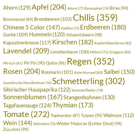
Apfel
(204)
Ahorn
(129)
Birke
(94)
Astern
(77)
Baumspinat
(74)
Chilis
(359)
Brombeeren
(103)
Brennnessel
(84)
Erdbeeren
(180)
Chinese 5 Color
(147)
Dahlien
(72)
Hummeln
(120)
Gurke
(109)
Johannisbeere
(98)
Kirschen
(182)
Kapuzinerkresse
(117)
Kupferfelsenbirne
(82)
Lavendel
(209)
Limettenbaum
(100)
Oregano
(82)
Möhren
(71)
Regen
(352)
Piri Piri
(90)
Quitte
(86)
Pfirsich
(81)
Rosen
(204)
Salbei
(150)
Rosmarin
(101)
Rote Murmel
(83)
Schmetterling
(302)
Sauerkirsche Morellenfeuer
(74)
Sibirischer Hauspaprika
(122)
Sommerflieder
(78)
Sonnenblumen
(167)
Stangenbohnen
(130)
Thymian
(173)
Tagpfauenauge
(124)
Tomate
(272)
Walnuss
(112)
Tulpen
(95)
Topinambur
(87)
Wein
(144)
Wilder Majoran (Echter Dost)
(96)
Weissdorn
(73)
Zucchini
(99)