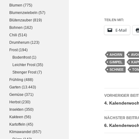
Blumen
(775)
Blumenzwiebeln
(57)
Blütenzauber
(819)
TEILEN MIT:
Bohnen
(162)
E-Mail
Chili
(514)
Drumherum
(123)
Frost
(194)
AHORN
AVO
Bodenfrost
(1)
GIMPEL
KAP
Leichter Frost
(35)
SCHNEE
TO
Strenger Frost
(7)
Frühling
(488)
Garten
(13.443)
Beitrags
Gemüse
(371)
VORHERIGER BEI
Herbst
(230)
4. Kalenderwoc
Insekten
(350)
Kakteen
(56)
NÄCHSTER BEITR
Kartoffeln
(45)
6. Kalenderwoc
Klimawandel
(657)