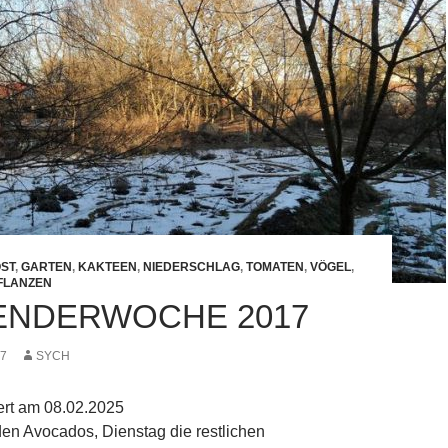
ST
,
GARTEN
,
KAKTEEN
,
NIEDERSCHLAG
,
TOMATEN
,
VÖGEL
,
FLANZEN
LENDERWOCHE 2017
17
SYCH
iert am 08.02.2025
en Avocados, Dienstag die restlichen