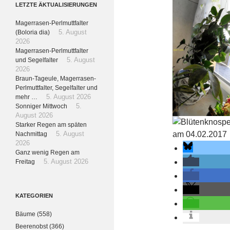
LETZTE ÄKTUALISIERUNGEN
Magerrasen-Perlmuttfalter
(Boloria dia)
5. August
2026
Magerrasen-Perlmuttfalter
und Segelfalter
5. August
2026
Braun-Tageule, Magerrasen-
Perlmuttfalter, Segelfalter und
mehr …
5. August 2026
Sonniger Mittwoch
5.
August 2026
Starker Regen am späten
Nachmittag
5. August
2026
Ganz wenig Regen am
Freitag
5. August 2026
KATEGORIEN
Bäume
(558)
Beerenobst
(366)