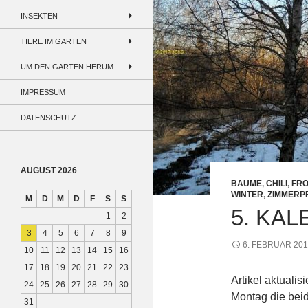
INSEKTEN
TIERE IM GARTEN
UM DEN GARTEN HERUM
IMPRESSUM
DATENSCHUTZ
AUGUST 2026
BÄUME
,
CHILI
,
FRO
WINTER
,
ZIMMERP
M
D
M
D
F
S
S
5. KA
1
2
3
4
5
6
7
8
9
6. FEBRUAR 20
10
11
12
13
14
15
16
17
18
19
20
21
22
23
Artikel aktualis
24
25
26
27
28
29
30
Montag die beid
31