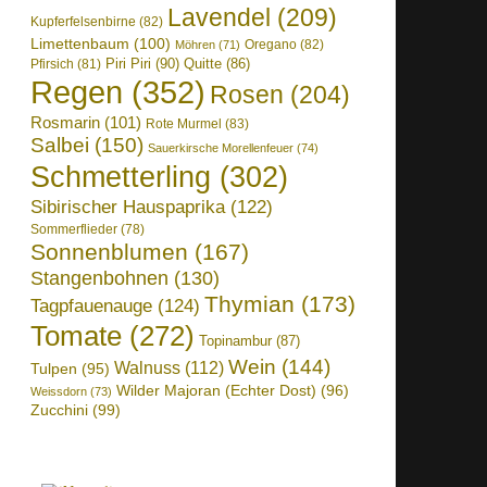
Lavendel
(209)
Kupferfelsenbirne
(82)
Limettenbaum
(100)
Oregano
(82)
Möhren
(71)
Piri Piri
(90)
Quitte
(86)
Pfirsich
(81)
Regen
(352)
Rosen
(204)
Rosmarin
(101)
Rote Murmel
(83)
Salbei
(150)
Sauerkirsche Morellenfeuer
(74)
Schmetterling
(302)
Sibirischer Hauspaprika
(122)
Sommerflieder
(78)
Sonnenblumen
(167)
Stangenbohnen
(130)
Thymian
(173)
Tagpfauenauge
(124)
Tomate
(272)
Topinambur
(87)
Wein
(144)
Walnuss
(112)
Tulpen
(95)
Wilder Majoran (Echter Dost)
(96)
Weissdorn
(73)
Zucchini
(99)