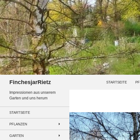
Zum
Inhalt
springen
Suchen
FinchesjarRietz
STARTSEITE
PF
Impressionen aus unserem
Garten und uns herum
STARTSEITE
PFLANZEN
GARTEN