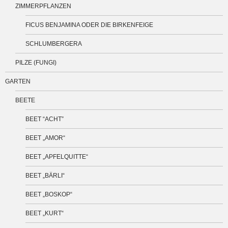
ZIMMERPFLANZEN
FICUS BENJAMINA ODER DIE BIRKENFEIGE
SCHLUMBERGERA
PILZE (FUNGI)
GARTEN
BEETE
BEET “ACHT”
BEET „AMOR“
BEET „APFELQUITTE“
BEET „BÄRLI“
BEET „BOSKOP“
BEET „KURT“