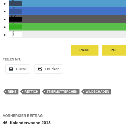
PRINT
PDF
TEILEN MIT:
E-Mail
Drucken
REHE
RETTICH
STIEFMÜTTERCHEN
WILDSCHÄDEN
Beitragsnavigation
VORHERIGER BEITRAG
46. Kalenderwoche 2013