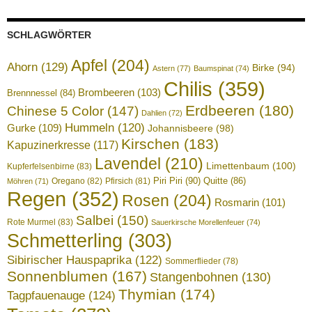
SCHLAGWÖRTER
Apfel
(204)
Ahorn
(129)
Birke
(94)
Astern
(77)
Baumspinat
(74)
Chilis
(359)
Brombeeren
(103)
Brennnessel
(84)
Erdbeeren
(180)
Chinese 5 Color
(147)
Dahlien
(72)
Hummeln
(120)
Gurke
(109)
Johannisbeere
(98)
Kirschen
(183)
Kapuzinerkresse
(117)
Lavendel
(210)
Limettenbaum
(100)
Kupferfelsenbirne
(83)
Piri Piri
(90)
Quitte
(86)
Oregano
(82)
Pfirsich
(81)
Möhren
(71)
Regen
(352)
Rosen
(204)
Rosmarin
(101)
Salbei
(150)
Rote Murmel
(83)
Sauerkirsche Morellenfeuer
(74)
Schmetterling
(303)
Sibirischer Hauspaprika
(122)
Sommerflieder
(78)
Sonnenblumen
(167)
Stangenbohnen
(130)
Thymian
(174)
Tagpfauenauge
(124)