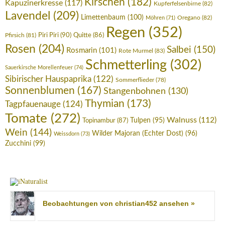
Kirschen
(182)
Kapuzinerkresse
(117)
Kupferfelsenbirne
(82)
Lavendel
(209)
Limettenbaum
(100)
Oregano
(82)
Möhren
(71)
Regen
(352)
Piri Piri
(90)
Pfirsich
(81)
Quitte
(86)
Rosen
(204)
Salbei
(150)
Rosmarin
(101)
Rote Murmel
(83)
Schmetterling
(302)
Sauerkirsche Morellenfeuer
(74)
Sibirischer Hauspaprika
(122)
Sommerflieder
(78)
Sonnenblumen
(167)
Stangenbohnen
(130)
Thymian
(173)
Tagpfauenauge
(124)
Tomate
(272)
Walnuss
(112)
Tulpen
(95)
Topinambur
(87)
Wein
(144)
Wilder Majoran (Echter Dost)
(96)
Weissdorn
(73)
Zucchini
(99)
Beobachtungen von christian452 ansehen »