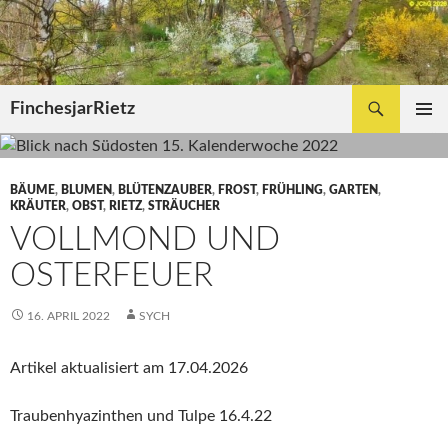
Zum
Inhalt
springen
Suchen
FinchesjarRietz
PRIMÄR
MENÜ
BÄUME
,
BLUMEN
,
BLÜTENZAUBER
,
FROST
,
FRÜHLING
,
GARTEN
,
KRÄUTER
,
OBST
,
RIETZ
,
STRÄUCHER
VOLLMOND UND
OSTERFEUER
16. APRIL 2022
SYCH
Artikel aktualisiert am 17.04.2026
Traubenhyazinthen und Tulpe 16.4.22