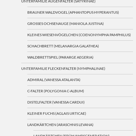
UNTERFAMILIE AUGENFALTER (SATYRINAE)
BRAUNER WALDVOGEL (APHANTOPUS HYPERANTUS)
GROSSES OCHSENAUGE (MANIOLA JUSTINA)
KLEINES WIESENVÖGELCHEN (COENONYMPHA PAMPHILUS)
SCHACHBRETT (MELANARGIA GALATHEA)
WALDBRETTSPIEL (PARARGE AEGERIA)
UNTERFAMILIE FLECKENFALTER (NYMPHALINAE)
ADMIRAL (VANESSA ATALANTA)
C-FALTER (POLYGONIA C-ALBUM)
DISTELFALTER (VANESSA CARDUI)
KLEINER FUCHS (AGLAIS URTICAE)
LANDKÄRTCHEN (ARASCHNIS LEVANA)
LANDKÄRTCHEN (FRÜHJAHRSGENERATION)