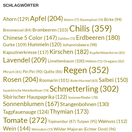
SCHLAGWÖRTER
Apfel
(204)
Ahorn
(129)
Birke
(94)
Astern
(77)
Baumspinat
(74)
Chilis
(359)
Brombeeren
(103)
Brennnessel
(84)
Erdbeeren
(180)
Chinese 5 Color
(147)
Dahlien
(72)
Hummeln
(120)
Gurke
(109)
Johannisbeere
(98)
Kirschen
(182)
Kapuzinerkresse
(117)
Kupferfelsenbirne
(82)
Lavendel
(209)
Limettenbaum
(100)
Oregano
(82)
Möhren
(71)
Regen
(352)
Piri Piri
(90)
Quitte
(86)
Pfirsich
(81)
Rosen
(204)
Salbei
(150)
Rosmarin
(101)
Rote Murmel
(83)
Schmetterling
(302)
Sauerkirsche Morellenfeuer
(74)
Sibirischer Hauspaprika
(122)
Sommerflieder
(78)
Sonnenblumen
(167)
Stangenbohnen
(130)
Thymian
(173)
Tagpfauenauge
(124)
Tomate
(272)
Walnuss
(112)
Tulpen
(95)
Topinambur
(87)
Wein
(144)
Wilder Majoran (Echter Dost)
(96)
Weissdorn
(73)