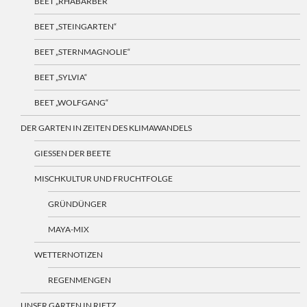
BEET „RHABARBER“
BEET „STEINGARTEN“
BEET „STERNMAGNOLIE“
BEET „SYLVIA“
BEET „WOLFGANG“
DER GARTEN IN ZEITEN DES KLIMAWANDELS
GIESSEN DER BEETE
MISCHKULTUR UND FRUCHTFOLGE
GRÜNDÜNGER
MAYA-MIX
WETTERNOTIZEN
REGENMENGEN
UNSER GARTEN IN RIETZ