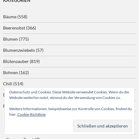
KATEGORIEN
Bäume
(558)
Beerenobst
(366)
Blumen
(775)
Blumenzwiebeln
(57)
Blütenzauber
(819)
Bohnen
(162)
Chili
(514)
Datenschutz und Cookies: Diese Website verwendet Cookies. Wenn du die
Drumherum
(123)
Website weiterhin nutzt, stimmst du der Verwendung von Cookies zu.
Frost
(194)
Weitere Informationen, beispielsweise zur Kontrolle von Cookies, findest du
hier:
Cookie-Richtlinie
Bodenfrost
(1)
Leichter Frost
(35)