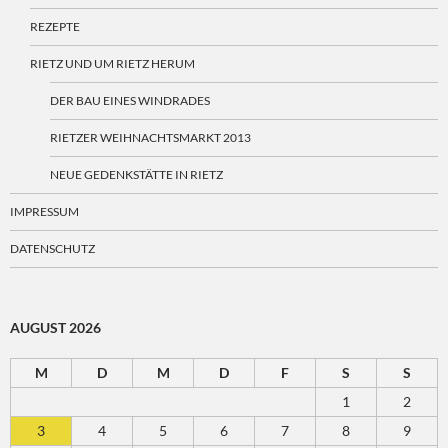
REZEPTE
RIETZ UND UM RIETZ HERUM
DER BAU EINES WINDRADES
RIETZER WEIHNACHTSMARKT 2013
NEUE GEDENKSTÄTTE IN RIETZ
IMPRESSUM
DATENSCHUTZ
AUGUST 2026
M
D
M
D
F
S
S
1
2
3
4
5
6
7
8
9