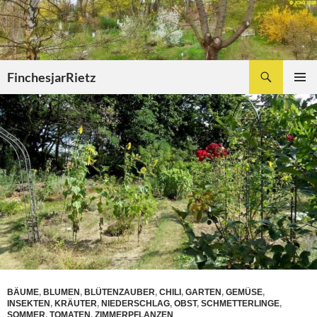
Zum
Inhalt
springen
Suchen
FinchesjarRietz
PRIMÄR
MENÜ
BÄUME
,
BLUMEN
,
BLÜTENZAUBER
,
CHILI
,
GARTEN
,
GEMÜSE
,
INSEKTEN
,
KRÄUTER
,
NIEDERSCHLAG
,
OBST
,
SCHMETTERLINGE
,
SOMMER
,
TOMATEN
,
ZIMMERPFLANZEN