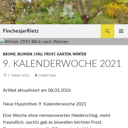
Zum
Inhalt
springen
Suchen
FinchesjarRietz
PRIMÄR
MENÜ
BÄUME
,
BLUMEN
,
CHILI
,
FROST
,
GARTEN
,
WINTER
9. KALENDERWOCHE 2021
7. MÄRZ 2021
CHRISTIAN
Artikel aktualisiert am 08.03.2026
Neue Hyazinthen 9. Kalenderwoche 2021
Eine Woche ohne nennenswerten Niederschlag, meist
freundlich, nachts gab es bisweilen leichten Frost.