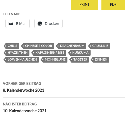
PRINT
PDF
TEILEN MIT:
E-Mail
Drucken
CHILIS
CHINESE 5 COLOR
DRACHENBAUM
GRÜNLILIE
HYAZINTHEN
KAPUZINERKRESSE
KURKUMA
LÖWENMÄULCHEN
MOHNBLUME
TAGETES
ZINNIEN
Beitragsnavigation
VORHERIGER BEITRAG
8. Kalenderwoche 2021
NÄCHSTER BEITRAG
10. Kalenderwoche 2021