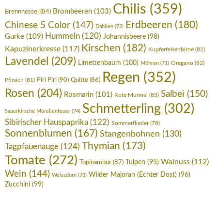
Chilis
(359)
Brombeeren
(103)
Brennnessel
(84)
Erdbeeren
(180)
Chinese 5 Color
(147)
Dahlien
(72)
Hummeln
(120)
Gurke
(109)
Johannisbeere
(98)
Kirschen
(182)
Kapuzinerkresse
(117)
Kupferfelsenbirne
(82)
Lavendel
(209)
Limettenbaum
(100)
Oregano
(82)
Möhren
(71)
Regen
(352)
Piri Piri
(90)
Pfirsich
(81)
Quitte
(86)
Rosen
(204)
Salbei
(150)
Rosmarin
(101)
Rote Murmel
(83)
Schmetterling
(302)
Sauerkirsche Morellenfeuer
(74)
Sibirischer Hauspaprika
(122)
Sommerflieder
(78)
Sonnenblumen
(167)
Stangenbohnen
(130)
Thymian
(173)
Tagpfauenauge
(124)
Tomate
(272)
Walnuss
(112)
Tulpen
(95)
Topinambur
(87)
Wein
(144)
Wilder Majoran (Echter Dost)
(96)
Weissdorn
(73)
Zucchini
(99)