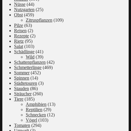
Nüsse
(44)
Nutzgarten
(25)
Obst
(459)
Zitruspflanzen
(109)
Pilze
(63)
Reisen
(2)
Rezepte
(2)
Rietz
(95)
Salat
(103)
Schädlinge
(41)
Wild
(39)
Schattenpflanzen
(42)
Schmetterlinge
(469)
Sommer
(452)
Spinnen
(14)
Städtetouren
(3)
Stauden
(86)
Sträucher
(260)
Tiere
(185)
Amphibien
(13)
Reptilien
(29)
Schnecken
(12)
Vögel
(103)
Tomaten
(294)
Umwelt
(3)