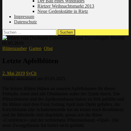
Der Bau eines Windrades
Rietzer Weihnachtsmarkt 2013
Neue Gedenkstätte in Rietz
Impressum
Datenschutz
Suchen
nach:
Blütenzauber
,
Garten
,
Obst
Letzte Apfelblüten
2. Mai 2019
SyCh
Artikel aktualisiert am 03.05.2025
Die letzten Blüten blühen an unseren Apfelbäumen für dieses
Frühjahr, sonst sind alle Obstbäume außer der Quitte durch. Die
Pfirsichbäume und der Aprikosenbaum haben zu früh geblüht und
die Blüten sind dem Frost Anfang April zum Opfer gefallen, die
Kirschbäume (die Schattenmorelle hat als letzter noch Restblüten)
und die Mirabelle sind abgeblüht, genau wie die Birne
»Conference« und der verbliebene Pflaumenbaum »Opal«. Die
neue Zwergpflaume hat bisher nicht geblüht.