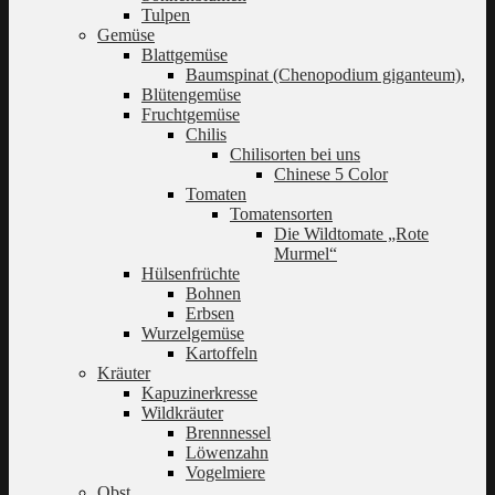
Tulpen
Gemüse
Blattgemüse
Baumspinat (Chenopodium giganteum),
Blütengemüse
Fruchtgemüse
Chilis
Chilisorten bei uns
Chinese 5 Color
Tomaten
Tomatensorten
Die Wildtomate „Rote
Murmel“
Hülsenfrüchte
Bohnen
Erbsen
Wurzelgemüse
Kartoffeln
Kräuter
Kapuzinerkresse
Wildkräuter
Brennnessel
Löwenzahn
Vogelmiere
Obst