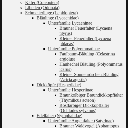
Käfer (Coleoptera)
Libellen (Odonata)
Schmetterlinge (Lepidoptera)
Bläulinge (Lycaenidae)
Unterfamilie Lycaeninae
Brauner Feuerfalter (Lycaena
tityrus)
Kleiner Feuerfalter (Lycaena
phlaeas)
Unterfamilie Polyommatinae
Faulbaum-Bläuling (Celastrina
argiolus)
Hauhechel Bläuling (Polyommatus
icarus)
Kleiner Sonnenröschen-Bläuling
(Aricia agestis)
Dickköpfe (Hesperiidae)
Unterfamilie Hesperiinae
Braunkolbiger Braundickkopffalter
(Thymilicus acteon)
Rostfarbiger Dickkopffalter
(Ochlodes sylvanus)
Edelfalter (Nymphalidae)
Unterfamilie Augenfalter (Satyrinae)
Brauner Waldvogel (Aphantopus