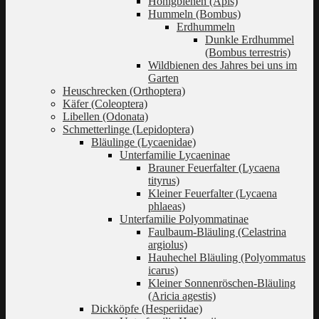
Honigbienen (Apis)
Hummeln (Bombus)
Erdhummeln
Dunkle Erdhummel
(Bombus terrestris)
Wildbienen des Jahres bei uns im
Garten
Heuschrecken (Orthoptera)
Käfer (Coleoptera)
Libellen (Odonata)
Schmetterlinge (Lepidoptera)
Bläulinge (Lycaenidae)
Unterfamilie Lycaeninae
Brauner Feuerfalter (Lycaena
tityrus)
Kleiner Feuerfalter (Lycaena
phlaeas)
Unterfamilie Polyommatinae
Faulbaum-Bläuling (Celastrina
argiolus)
Hauhechel Bläuling (Polyommatus
icarus)
Kleiner Sonnenröschen-Bläuling
(Aricia agestis)
Dickköpfe (Hesperiidae)