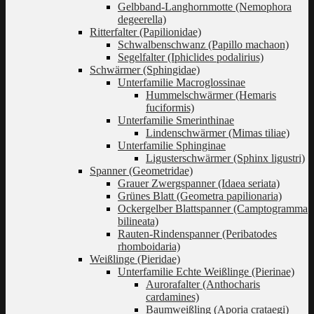
Gelbband-Langhornmotte (Nemophora
degeerella)
Ritterfalter (Papilionidae)
Schwalbenschwanz (Papillo machaon)
Segelfalter (Iphiclides podalirius)
Schwärmer (Sphingidae)
Unterfamilie Macroglossinae
Hummelschwärmer (Hemaris
fuciformis)
Unterfamilie Smerinthinae
Lindenschwärmer (Mimas tiliae)
Unterfamilie Sphinginae
Ligusterschwärmer (Sphinx ligustri)
Spanner (Geometridae)
Grauer Zwergspanner (Idaea seriata)
Grünes Blatt (Geometra papilionaria)
Ockergelber Blattspanner (Camptogramma
bilineata)
Rauten-Rindenspanner (Peribatodes
rhomboidaria)
Weißlinge (Pieridae)
Unterfamilie Echte Weißlinge (Pierinae)
Aurorafalter (Anthocharis
cardamines)
Baumweißling (Aporia crataegi)