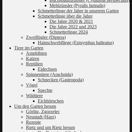
Buchsbaumzünsler (Cydalima perspectalis)
Mehlzünsler (Pyralis farinalis)
Schmetterlinge der Jahre in unserem Garten
Schmetterlinge über die Jahre
Die Jahre 2020 & 2021
Die Jahre 2022 und 2023
Schmetterlinge 2024
Zweiflügler (Diptera)
Hainschwebfliege (Episyrphus balteatus)
Tiere im Garten
Amphibien
Katzen
Reptilien
Eidechsen
Spinnentiere (Arachnida)
Schnecken (Gastropoda)
Vögel
Spechte
Wildtiere
Eichhörnchen
Um den Garten herum
Görlitz, Zgorzelec
Neustadt (Harz)
Rezepte
Rietz und um Rietz herum