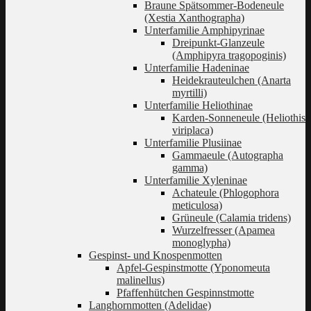
Braune Spätsommer-Bodeneule
(Xestia Xanthographa)
Unterfamilie Amphipyrinae
Dreipunkt-Glanzeule
(Amphipyra tragopoginis)
Unterfamilie Hadeninae
Heidekrauteulchen (Anarta
myrtilli)
Unterfamilie Heliothinae
Karden-Sonneneule (Heliothis
viriplaca)
Unterfamilie Plusiinae
Gammaeule (Autographa
gamma)
Unterfamilie Xyleninae
Achateule (Phlogophora
meticulosa)
Grüneule (Calamia tridens)
Wurzelfresser (Apamea
monoglypha)
Gespinst- und Knospenmotten
Apfel-Gespinstmotte (Yponomeuta
malinellus)
Pfaffenhütchen Gespinnstmotte
Langhornmotten (Adelidae)