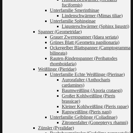
fuciformis)
Unterfamilie Smerinthinae
Lindenschwärmer (Mimas tiliae)
Unterfamilie Sphinginae
Ligusterschwärmer (Sphinx ligustri)
Spanner (Geometridae)
Grauer Zwergspanner (Idaea seriata)
Grünes Blatt (Geometra papilionaria)
Ockergelber Blattspanner (Camptogramma
bilineata)
Rauten-Rindenspanner (Peribatodes
rhomboidaria)
Weißlinge (Pieridae)
Unterfamilie Echte Weißlinge (Pierinae)
Aurorafalter (Anthocharis
cardamines)
Baumweißling (Aporia crataegi)
Großer Kohlweißling (Pieris
brassicae)
Kleiner Kohlweißling (Pieris rapae)
Rapsweißling (Pieris napi)
Unterfamilie Gelblinge (Coliadinae)
Zitronenfalter (Gonepteryx rhamni)
Zünsler (Pyralidae)