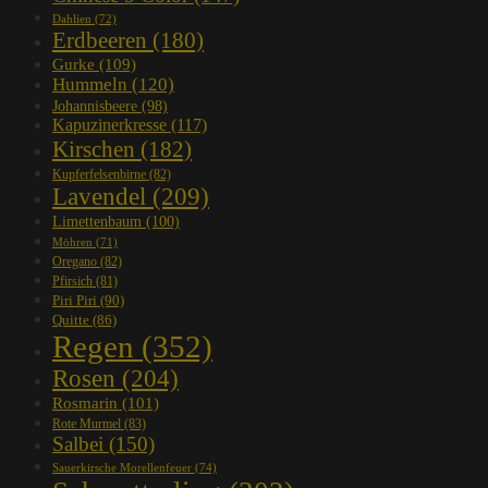
Dahlien
(72)
Erdbeeren
(180)
Gurke
(109)
Hummeln
(120)
Johannisbeere
(98)
Kapuzinerkresse
(117)
Kirschen
(182)
Kupferfelsenbirne
(82)
Lavendel
(209)
Limettenbaum
(100)
Möhren
(71)
Oregano
(82)
Pfirsich
(81)
Piri Piri
(90)
Quitte
(86)
Regen
(352)
Rosen
(204)
Rosmarin
(101)
Rote Murmel
(83)
Salbei
(150)
Sauerkirsche Morellenfeuer
(74)