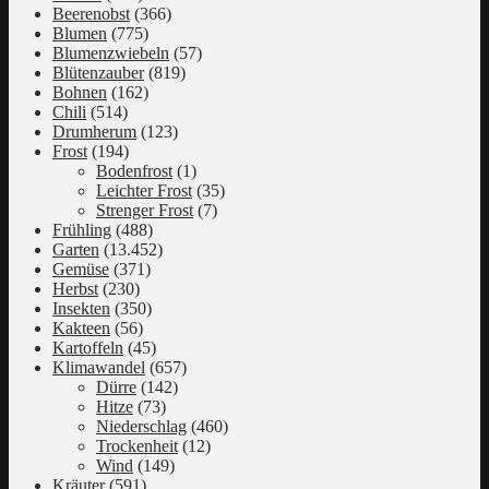
Beerenobst
(366)
Blumen
(775)
Blumenzwiebeln
(57)
Blütenzauber
(819)
Bohnen
(162)
Chili
(514)
Drumherum
(123)
Frost
(194)
Bodenfrost
(1)
Leichter Frost
(35)
Strenger Frost
(7)
Frühling
(488)
Garten
(13.452)
Gemüse
(371)
Herbst
(230)
Insekten
(350)
Kakteen
(56)
Kartoffeln
(45)
Klimawandel
(657)
Dürre
(142)
Hitze
(73)
Niederschlag
(460)
Trockenheit
(12)
Wind
(149)
Kräuter
(591)