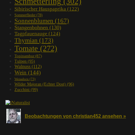
Schmetterling
(302)
Sibirischer Hauspaprika
(122)
Sommerflieder
(78)
Sonnenblumen
(167)
Stangenbohnen
(130)
Tagpfauenauge
(124)
Thymian
(173)
Tomate
(272)
Topinambur
(87)
Tulpen
(95)
Walnuss
(112)
Wein
(144)
Weissdorn
(73)
Wilder Majoran (Echter Dost)
(96)
Zucchini
(99)
Beobachtungen von christian452 ansehen »