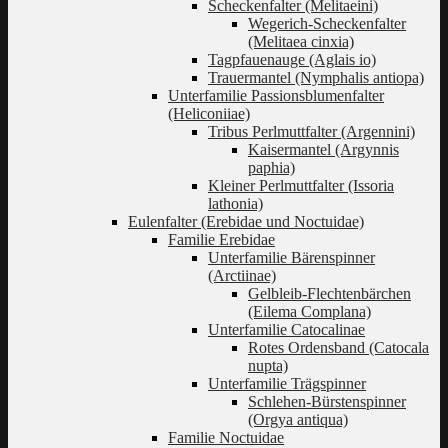
Scheckenfalter (Melitaeini)
Wegerich-Scheckenfalter
(Melitaea cinxia)
Tagpfauenauge (Aglais io)
Trauermantel (Nymphalis antiopa)
Unterfamilie Passionsblumenfalter
(Heliconiiae)
Tribus Perlmuttfalter (Argennini)
Kaisermantel (Argynnis
paphia)
Kleiner Perlmuttfalter (Issoria
lathonia)
Eulenfalter (Erebidae und Noctuidae)
Familie Erebidae
Unterfamilie Bärenspinner
(Arctiinae)
Gelbleib-Flechtenbärchen
(Eilema Complana)
Unterfamilie Catocalinae
Rotes Ordensband (Catocala
nupta)
Unterfamilie Trägspinner
Schlehen-Bürstenspinner
(Orgya antiqua)
Familie Noctuidae