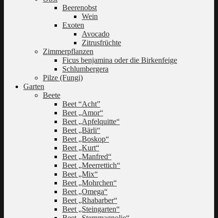
Beerenobst
Wein
Exoten
Avocado
Zitrusfrüchte
Zimmerpflanzen
Ficus benjamina oder die Birkenfeige
Schlumbergera
Pilze (Fungi)
Garten
Beete
Beet “Acht”
Beet „Amor“
Beet „Apfelquitte“
Beet „Bärli“
Beet „Boskop“
Beet „Kurt“
Beet „Manfred“
Beet „Meerrettich“
Beet „Mix“
Beet „Mohrchen“
Beet „Omega“
Beet „Rhabarber“
Beet „Steingarten“
Beet „Sternmagnolie“