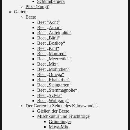
Schlumbergera
Pilze (Fungi)
Garten
Beete
Beet “Acht”
Beet „Amor“
Beet „Apfelquitte“
Beet „Bärli“
Beet „Boskop“
Beet „Kurt“
Beet „Manfred“
Beet „Meerrettich“
Beet „Mix“
Beet „Mohrchen“
Beet „Omega“
Beet „Rhabarber“
Beet „Steingarten“
Beet „Sternmagnolie“
Beet „Sylvia“
Beet „Wolfgang“
Der Garten in Zeiten des Klimawandels
Gießen der Beete
Mischkultur und Fruchtfolge
Gründünger
Maya-Mix