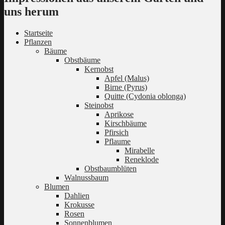
uns herum
Startseite
Pflanzen
Bäume
Obstbäume
Kernobst
Apfel (Malus)
Birne (Pyrus)
Quitte (Cydonia oblonga)
Steinobst
Aprikose
Kirschbäume
Pfirsich
Pflaume
Mirabelle
Reneklode
Obstbaumblüten
Walnussbaum
Blumen
Dahlien
Krokusse
Rosen
Sonnenblumen