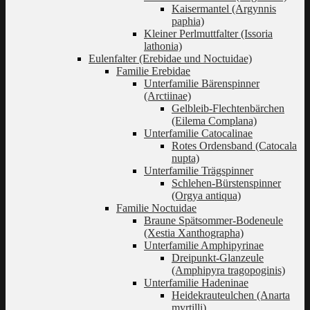
Kaisermantel (Argynnis
paphia)
Kleiner Perlmuttfalter (Issoria
lathonia)
Eulenfalter (Erebidae und Noctuidae)
Familie Erebidae
Unterfamilie Bärenspinner
(Arctiinae)
Gelbleib-Flechtenbärchen
(Eilema Complana)
Unterfamilie Catocalinae
Rotes Ordensband (Catocala
nupta)
Unterfamilie Trägspinner
Schlehen-Bürstenspinner
(Orgya antiqua)
Familie Noctuidae
Braune Spätsommer-Bodeneule
(Xestia Xanthographa)
Unterfamilie Amphipyrinae
Dreipunkt-Glanzeule
(Amphipyra tragopoginis)
Unterfamilie Hadeninae
Heidekrauteulchen (Anarta
myrtilli)