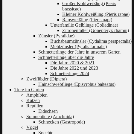
Großer Kohlweißling (Pieris
brassicae)
Kleiner Kohlweißling (Pieris rapae)
Rapsweißling (Pieris napi)
Unterfamilie Gelblinge (Coliadinae)
Zitronenfalter (Gonepteryx rhamni)
Zünsler (Pyralidae)
Buchsbaumzünsler (Cydalima perspectalis)
Mehlzünsler (Pyralis farinalis)
Schmetterlinge der Jahre in unserem Garten
Schmetterlinge über die Jahre
Die Jahre 2020 & 2021
Die Jahre 2022 und 2023
Schmetterlinge 2024
Zweiflügler (Diptera)
Hainschwebfliege (Episyrphus balteatus)
Tiere im Garten
Amphibien
Katzen
Reptilien
Eidechsen
Spinnentiere (Arachnida)
Schnecken (Gastropoda)
Vögel
Spechte