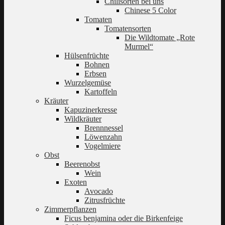
Chilisorten bei uns
Chinese 5 Color
Tomaten
Tomatensorten
Die Wildtomate „Rote
Murmel“
Hülsenfrüchte
Bohnen
Erbsen
Wurzelgemüse
Kartoffeln
Kräuter
Kapuzinerkresse
Wildkräuter
Brennnessel
Löwenzahn
Vogelmiere
Obst
Beerenobst
Wein
Exoten
Avocado
Zitrusfrüchte
Zimmerpflanzen
Ficus benjamina oder die Birkenfeige