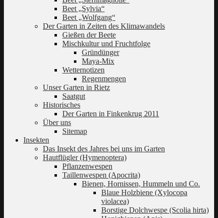
Beet „Sylvia“
Beet „Wolfgang“
Der Garten in Zeiten des Klimawandels
Gießen der Beete
Mischkultur und Fruchtfolge
Gründünger
Maya-Mix
Wetternotizen
Regenmengen
Unser Garten in Rietz
Saatgut
Historisches
Der Garten in Finkenkrug 2011
Über uns
Sitemap
Insekten
Das Insekt des Jahres bei uns im Garten
Hautflügler (Hymenoptera)
Pflanzenwespen
Taillenwespen (Apocrita)
Bienen, Hornissen, Hummeln und Co.
Blaue Holzbiene (Xylocopa
violacea)
Borstige Dolchwespe (Scolia hirta)