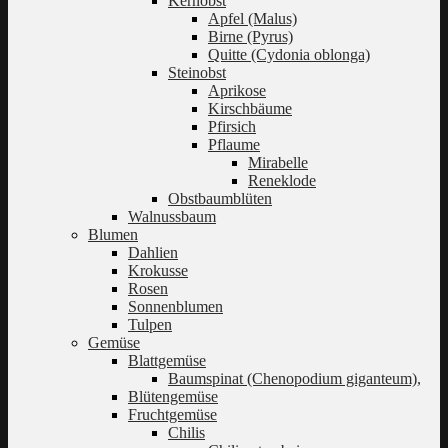
Kernobst
Apfel (Malus)
Birne (Pyrus)
Quitte (Cydonia oblonga)
Steinobst
Aprikose
Kirschbäume
Pfirsich
Pflaume
Mirabelle
Reneklode
Obstbaumblüten
Walnussbaum
Blumen
Dahlien
Krokusse
Rosen
Sonnenblumen
Tulpen
Gemüse
Blattgemüse
Baumspinat (Chenopodium giganteum),
Blütengemüse
Fruchtgemüse
Chilis