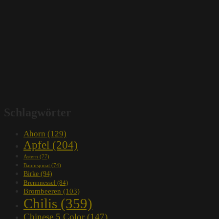
Schlagwörter
Ahorn
(129)
Apfel
(204)
Astern
(77)
Baumspinat
(74)
Birke
(94)
Brennnessel
(84)
Brombeeren
(103)
Chilis
(359)
Chinese 5 Color
(147)