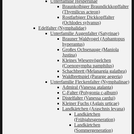
Unterfamilie Hesperiinae
Braunkolbiger Braundickkopffalter
(Thymilicus acteon)
Rostfarbiger Dickkopffalter
(Ochlodes sylvanus)
Edelfalter (Nymphalidae)
Unterfamilie Augenfalter (Satyrinae)
Brauner Waldvogel (Aphantopus
hyperantus)
Großes Ochsenauge (Maniola
Justina)
Kleines Wiesenvögelchen
(Coenonympha pamphilus)
Schachbrett (Melanargia galathea)
Waldbrettspiel (Pararge aegeria)
Unterfamilie Fleckenfalter (Nymphalinae)
Admiral (Vanessa atalanta)
C-Falter (Polygonia c-album)
Distelfalter (Vanessa cardui)
Kleiner Fuchs (Aglais urticae)
Landkärtchen (Araschnis levana)
Landkärtchen
(Frühjahrsgeneration)
Landkärtchen
(Sommergeneration)