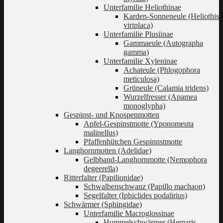
Unterfamilie Heliothinae
Karden-Sonneneule (Heliothis
viriplaca)
Unterfamilie Plusiinae
Gammaeule (Autographa
gamma)
Unterfamilie Xyleninae
Achateule (Phlogophora
meticulosa)
Grüneule (Calamia tridens)
Wurzelfresser (Apamea
monoglypha)
Gespinst- und Knospenmotten
Apfel-Gespinstmotte (Yponomeuta
malinellus)
Pfaffenhütchen Gespinnstmotte
Langhornmotten (Adelidae)
Gelbband-Langhornmotte (Nemophora
degeerella)
Ritterfalter (Papilionidae)
Schwalbenschwanz (Papillo machaon)
Segelfalter (Iphiclides podalirius)
Schwärmer (Sphingidae)
Unterfamilie Macroglossinae
Hummelschwärmer (Hemaris