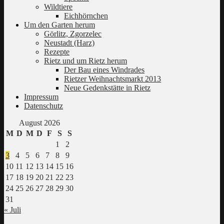
Wildtiere
Eichhörnchen
Um den Garten herum
Görlitz, Zgorzelec
Neustadt (Harz)
Rezepte
Rietz und um Rietz herum
Der Bau eines Windrades
Rietzer Weihnachtsmarkt 2013
Neue Gedenkstätte in Rietz
Impressum
Datenschutz
August 2026
M
D
M
D
F
S
S
1
2
3
4
5
6
7
8
9
10
11
12
13
14
15
16
17
18
19
20
21
22
23
24
25
26
27
28
29
30
31
« Juli