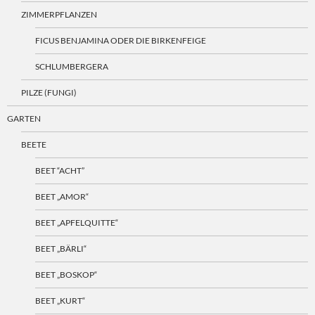
ZIMMERPFLANZEN
FICUS BENJAMINA ODER DIE BIRKENFEIGE
SCHLUMBERGERA
PILZE (FUNGI)
GARTEN
BEETE
BEET “ACHT”
BEET „AMOR“
BEET „APFELQUITTE“
BEET „BÄRLI“
BEET „BOSKOP“
BEET „KURT“