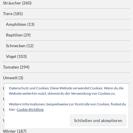
Sträucher
(260)
Tiere
(185)
Amphibien
(13)
Reptilien
(29)
Schnecken
(12)
Vögel
(103)
Tomaten
(294)
Umwelt
(3)
Datenschutz und Cookies: Diese Website verwendet Cookies. Wenn du die
Unwetter
(25)
Website weiterhin nutzt, stimmst du der Verwendung von Cookies zu.
Waldbrand
(1)
Weitere Informationen, beispielsweise zur Kontrolle von Cookies, findest du
hier:
Cookie-Richtlinie
Wasserpflanzen
(7)
Wildpflanzen
(161)
Winter
(187)