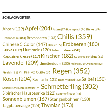
SCHLAGWÖRTER
Apfel
(204)
Ahorn
(129)
Birke
(94)
Astern
(77)
Baumspinat
(74)
Chilis
(359)
Brombeeren
(103)
Brennnessel
(84)
Erdbeeren
(180)
Chinese 5 Color
(147)
Dahlien
(72)
Hummeln
(120)
Gurke
(109)
Johannisbeere
(98)
Kirschen
(182)
Kapuzinerkresse
(117)
Kupferfelsenbirne
(82)
Lavendel
(209)
Limettenbaum
(100)
Oregano
(82)
Möhren
(71)
Regen
(352)
Piri Piri
(90)
Quitte
(86)
Pfirsich
(81)
Rosen
(204)
Salbei
(150)
Rosmarin
(101)
Rote Murmel
(83)
Schmetterling
(302)
Sauerkirsche Morellenfeuer
(74)
Sibirischer Hauspaprika
(122)
Sommerflieder
(78)
Sonnenblumen
(167)
Stangenbohnen
(130)
Thymian
(173)
Tagpfauenauge
(124)