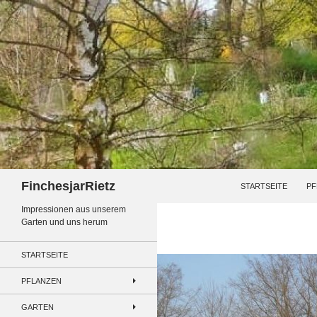
Zum
Inhalt
springen
Suchen
FinchesjarRietz
STARTSEITE
PF
Impressionen aus unserem
Garten und uns herum
STARTSEITE
PFLANZEN
GARTEN