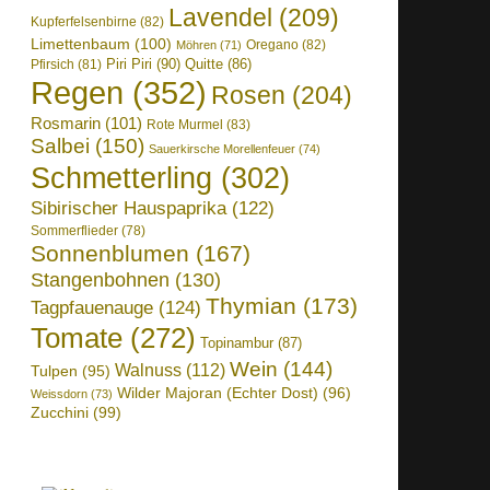
Lavendel
(209)
Kupferfelsenbirne
(82)
Limettenbaum
(100)
Oregano
(82)
Möhren
(71)
Piri Piri
(90)
Quitte
(86)
Pfirsich
(81)
Regen
(352)
Rosen
(204)
Rosmarin
(101)
Rote Murmel
(83)
Salbei
(150)
Sauerkirsche Morellenfeuer
(74)
Schmetterling
(302)
Sibirischer Hauspaprika
(122)
Sommerflieder
(78)
Sonnenblumen
(167)
Stangenbohnen
(130)
Thymian
(173)
Tagpfauenauge
(124)
Tomate
(272)
Topinambur
(87)
Wein
(144)
Walnuss
(112)
Tulpen
(95)
Wilder Majoran (Echter Dost)
(96)
Weissdorn
(73)
Zucchini
(99)