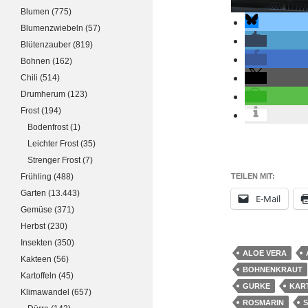
Blumen
(775)
Blumenzwiebeln
(57)
Blütenzauber
(819)
Bohnen
(162)
Chili
(514)
Drumherum
(123)
Frost
(194)
Bodenfrost
(1)
Leichter Frost
(35)
Strenger Frost
(7)
Frühling
(488)
TEILEN MIT:
Garten
(13.443)
E-Mail
Gemüse
(371)
Herbst
(230)
Insekten
(350)
ALOE VERA
Kakteen
(56)
BOHNENKRAUT
Kartoffeln
(45)
GURKE
KAR
Klimawandel
(657)
ROSMARIN
S