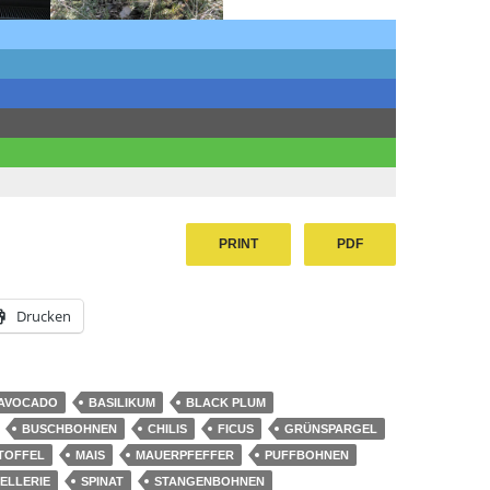
PRINT
PDF
Drucken
AVOCADO
BASILIKUM
BLACK PLUM
BUSCHBOHNEN
CHILIS
FICUS
GRÜNSPARGEL
TOFFEL
MAIS
MAUERPFEFFER
PUFFBOHNEN
ELLERIE
SPINAT
STANGENBOHNEN