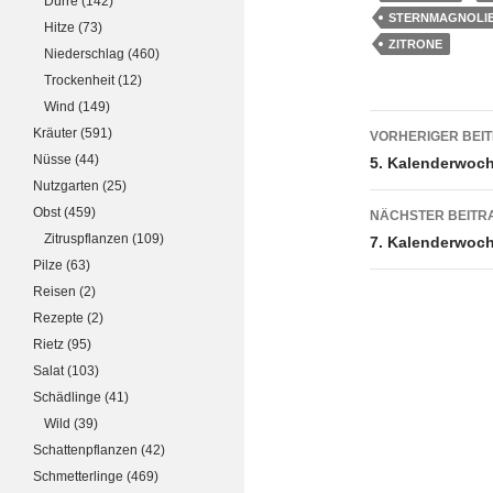
Dürre
(142)
STERNMAGNOLI
Hitze
(73)
ZITRONE
Niederschlag
(460)
Trockenheit
(12)
Wind
(149)
Beitrags
Kräuter
(591)
VORHERIGER BEI
Nüsse
(44)
5. Kalenderwoc
Nutzgarten
(25)
Obst
(459)
NÄCHSTER BEITR
Zitruspflanzen
(109)
7. Kalenderwoc
Pilze
(63)
Reisen
(2)
Rezepte
(2)
Rietz
(95)
Salat
(103)
Schädlinge
(41)
Wild
(39)
Schattenpflanzen
(42)
Schmetterlinge
(469)