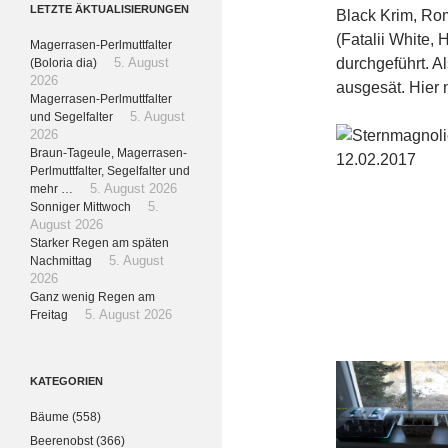
LETZTE ÄKTUALISIERUNGEN
Black Krim, Rom
(Fatalii White
Magerrasen-Perlmuttfalter
durchgeführt. A
(Boloria dia)
5. August
2026
ausgesät. Hier 
Magerrasen-Perlmuttfalter
und Segelfalter
5. August
2026
Braun-Tageule, Magerrasen-
Perlmuttfalter, Segelfalter und
mehr …
5. August 2026
Sonniger Mittwoch
5.
August 2026
Starker Regen am späten
Nachmittag
5. August
2026
Ganz wenig Regen am
Freitag
5. August 2026
KATEGORIEN
Bäume
(558)
Beerenobst
(366)