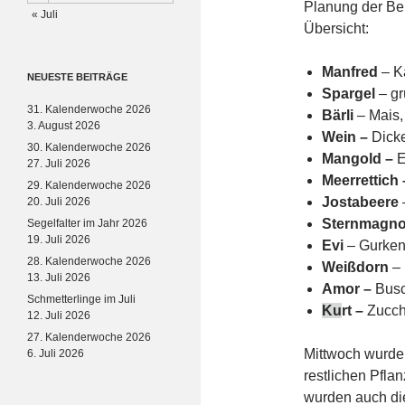
Planung der Bel
« Juli
Übersicht:
Manfred
– K
NEUESTE BEITRÄGE
Spargel
– gr
31. Kalenderwoche 2026
Bärli
– Mais
3. August 2026
Wein –
Dicke
30. Kalenderwoche 2026
Mangold –
E
27. Juli 2026
Meerrettich
29. Kalenderwoche 2026
Jostabeere
20. Juli 2026
Sternmagnol
Segelfalter im Jahr 2026
19. Juli 2026
Evi
– Gurken
28. Kalenderwoche 2026
Weißdorn
–
13. Juli 2026
Amor –
Bus
Schmetterlinge im Juli
Ku
rt –
Zucch
12. Juli 2026
27. Kalenderwoche 2026
Mittwoch wurde
6. Juli 2026
restlichen Pfla
wurden auch die