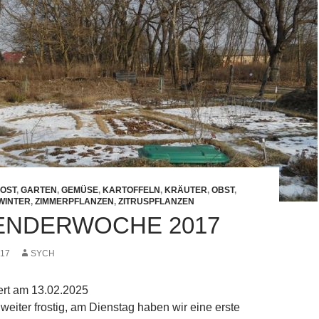
OST
,
GARTEN
,
GEMÜSE
,
KARTOFFELN
,
KRÄUTER
,
OBST
,
WINTER
,
ZIMMERPFLANZEN
,
ZITRUSPFLANZEN
LENDERWOCHE 2017
017
SYCH
iert am 13.02.2025
weiter frostig, am Dienstag haben wir eine erste