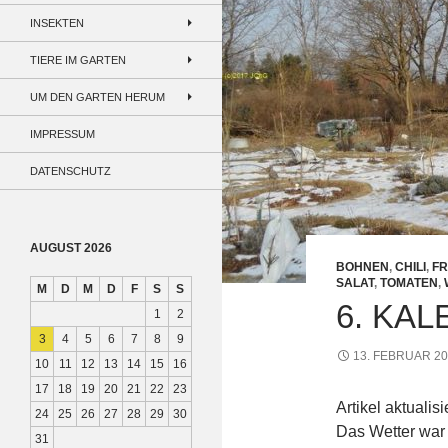
INSEKTEN
TIERE IM GARTEN
UM DEN GARTEN HERUM
IMPRESSUM
DATENSCHUTZ
AUGUST 2026
BOHNEN
,
CHILI
,
FR
SALAT
,
TOMATEN
,
M
D
M
D
F
S
S
6. KA
1
2
3
4
5
6
7
8
9
13. FEBRUAR 2
10
11
12
13
14
15
16
17
18
19
20
21
22
23
Artikel aktualis
24
25
26
27
28
29
30
Das Wetter war 
31