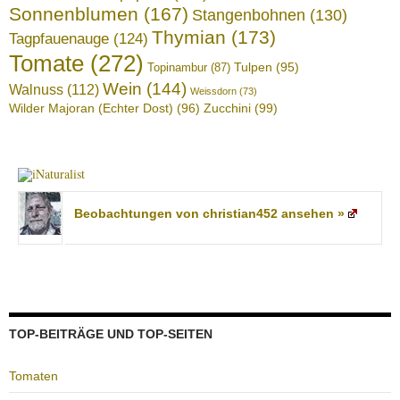
Sonnenblumen
(167)
Stangenbohnen
(130)
Thymian
(173)
Tagpfauenauge
(124)
Tomate
(272)
Tulpen
(95)
Topinambur
(87)
Wein
(144)
Walnuss
(112)
Weissdorn
(73)
Wilder Majoran (Echter Dost)
(96)
Zucchini
(99)
Beobachtungen von christian452 ansehen »
TOP-BEITRÄGE UND TOP-SEITEN
Tomaten