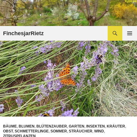
Zum
Inhalt
springen
Suchen
FinchesjarRietz
PRIMÄR
MENÜ
BÄUME
,
BLUMEN
,
BLÜTENZAUBER
,
GARTEN
,
INSEKTEN
,
KRÄUTER
,
OBST
,
SCHMETTERLINGE
,
SOMMER
,
STRÄUCHER
,
WIND
,
ZITRUSPFLANZEN