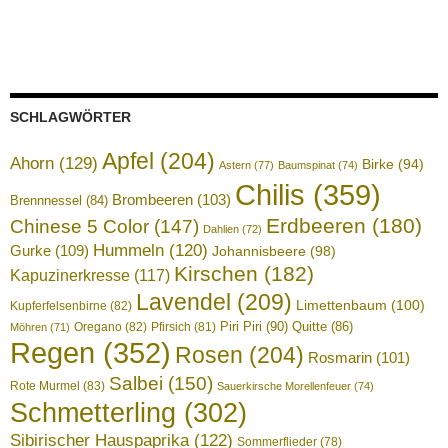
SCHLAGWÖRTER
Apfel
(204)
Ahorn
(129)
Birke
(94)
Astern
(77)
Baumspinat
(74)
Chilis
(359)
Brombeeren
(103)
Brennnessel
(84)
Erdbeeren
(180)
Chinese 5 Color
(147)
Dahlien
(72)
Hummeln
(120)
Gurke
(109)
Johannisbeere
(98)
Kirschen
(182)
Kapuzinerkresse
(117)
Lavendel
(209)
Limettenbaum
(100)
Kupferfelsenbirne
(82)
Piri Piri
(90)
Quitte
(86)
Oregano
(82)
Pfirsich
(81)
Möhren
(71)
Regen
(352)
Rosen
(204)
Rosmarin
(101)
Salbei
(150)
Rote Murmel
(83)
Sauerkirsche Morellenfeuer
(74)
Schmetterling
(302)
Sibirischer Hauspaprika
(122)
Sommerflieder
(78)