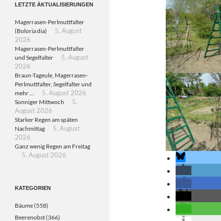
LETZTE ÄKTUALISIERUNGEN
Magerrasen-Perlmuttfalter
(Boloria dia)
5. August
2026
Magerrasen-Perlmuttfalter
und Segelfalter
5. August
2026
Braun-Tageule, Magerrasen-
Perlmuttfalter, Segelfalter und
mehr …
5. August 2026
Sonniger Mittwoch
5.
August 2026
Starker Regen am späten
Nachmittag
5. August
2026
Ganz wenig Regen am Freitag
5. August 2026
KATEGORIEN
Bäume
(558)
Beerenobst
(366)