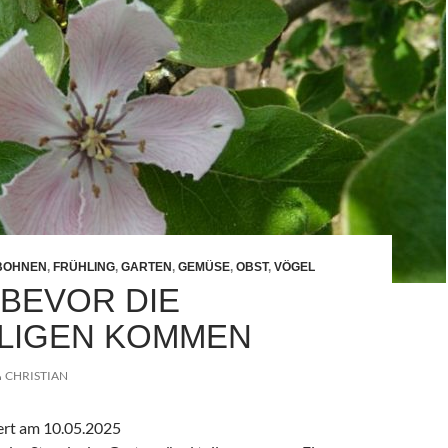
BOHNEN
,
FRÜHLING
,
GARTEN
,
GEMÜSE
,
OBST
,
VÖGEL
BEVOR DIE
ILIGEN KOMMEN
CHRISTIAN
iert am 10.05.2025