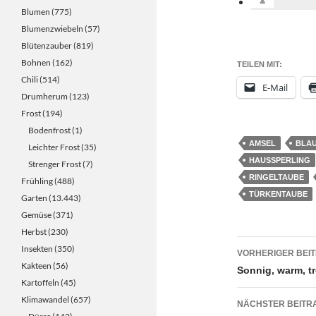
Blumen
(775)
Blumenzwiebeln
(57)
Blütenzauber
(819)
Bohnen
(162)
TEILEN MIT:
Chili
(514)
E-Mail
Drumherum
(123)
Frost
(194)
Bodenfrost
(1)
AMSEL
BLAU
Leichter Frost
(35)
HAUSSPERLING
Strenger Frost
(7)
RINGELTAUBE
Frühling
(488)
TÜRKENTAUBE
Garten
(13.443)
Gemüse
(371)
Herbst
(230)
Beitrags
Insekten
(350)
VORHERIGER BEI
Kakteen
(56)
Sonnig, warm, t
Kartoffeln
(45)
Klimawandel
(657)
NÄCHSTER BEITR