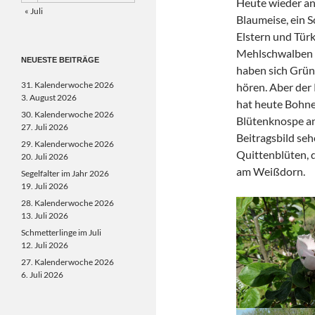
Heute wieder an
« Juli
Blaumeise, ein 
Elstern und Türk
Mehlschwalben un
NEUESTE BEITRÄGE
haben sich Grün
31. Kalenderwoche 2026
hören. Aber der 
3. August 2026
hat heute Bohne
30. Kalenderwoche 2026
Blütenknospe an
27. Juli 2026
Beitragsbild seh
29. Kalenderwoche 2026
Quittenblüten, 
20. Juli 2026
am Weißdorn.
Segelfalter im Jahr 2026
19. Juli 2026
28. Kalenderwoche 2026
13. Juli 2026
Schmetterlinge im Juli
12. Juli 2026
27. Kalenderwoche 2026
6. Juli 2026