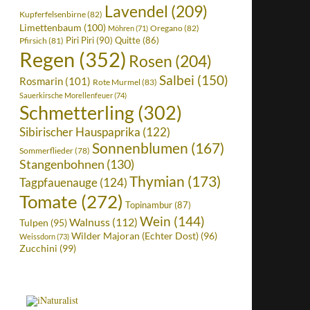
Lavendel
(209)
Kupferfelsenbirne
(82)
Limettenbaum
(100)
Oregano
(82)
Möhren
(71)
Piri Piri
(90)
Quitte
(86)
Pfirsich
(81)
Regen
(352)
Rosen
(204)
Salbei
(150)
Rosmarin
(101)
Rote Murmel
(83)
Sauerkirsche Morellenfeuer
(74)
Schmetterling
(302)
Sibirischer Hauspaprika
(122)
Sonnenblumen
(167)
Sommerflieder
(78)
Stangenbohnen
(130)
Thymian
(173)
Tagpfauenauge
(124)
Tomate
(272)
Topinambur
(87)
Wein
(144)
Walnuss
(112)
Tulpen
(95)
Wilder Majoran (Echter Dost)
(96)
Weissdorn
(73)
Zucchini
(99)