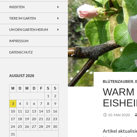
INSEKTEN
TIERE IM GARTEN
UM DEN GARTEN HERUM
IMPRESSUM
DATENSCHUTZ
AUGUST 2026
BLÜTENZAUBER
,
M
D
M
D
F
S
S
WARM 
1
2
EISHE
3
4
5
6
7
8
9
10
11
12
13
14
15
16
10. MAI 2020
17
18
19
20
21
22
23
24
25
26
27
28
29
30
Artikel aktualis
31