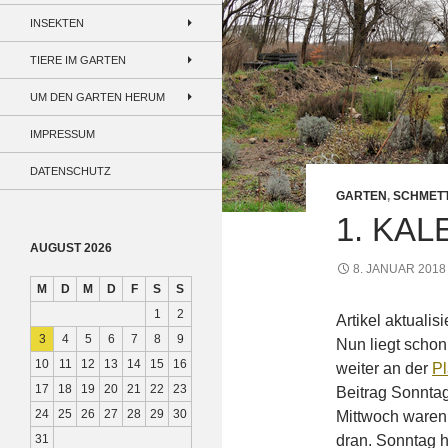
INSEKTEN
TIERE IM GARTEN
UM DEN GARTEN HERUM
IMPRESSUM
DATENSCHUTZ
GARTEN
,
SCHMET
1. KA
AUGUST 2026
8. JANUAR 2018
M
D
M
D
F
S
S
1
2
Artikel aktualis
3
4
5
6
7
8
9
Nun liegt schon
10
11
12
13
14
15
16
weiter an der
Pl
17
18
19
20
21
22
23
Beitrag Sonntag
24
25
26
27
28
29
30
Mittwoch waren
31
dran. Sonntag h