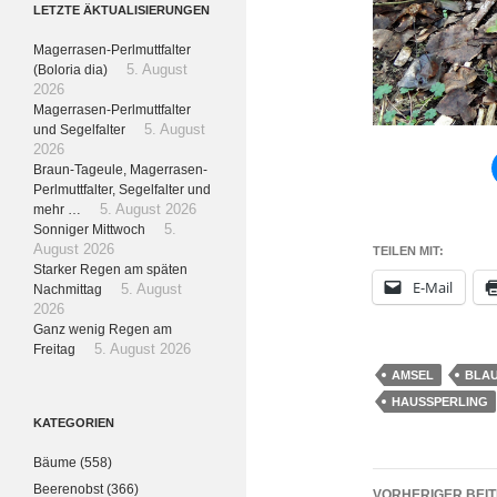
LETZTE ÄKTUALISIERUNGEN
Magerrasen-Perlmuttfalter
(Boloria dia)
5. August
2026
Magerrasen-Perlmuttfalter
und Segelfalter
5. August
2026
Braun-Tageule, Magerrasen-
Perlmuttfalter, Segelfalter und
mehr …
5. August 2026
Sonniger Mittwoch
5.
August 2026
TEILEN MIT:
Starker Regen am späten
E-Mail
Nachmittag
5. August
2026
Ganz wenig Regen am
Freitag
5. August 2026
AMSEL
BLAU
HAUSSPERLING
KATEGORIEN
Bäume
(558)
Beitrags
Beerenobst
(366)
VORHERIGER BEI