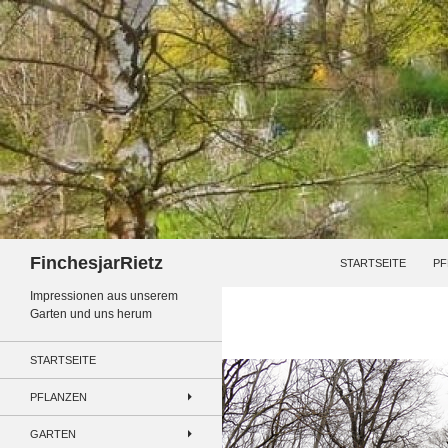
Zum
Inhalt
springen
Suchen
FinchesjarRietz
STARTSEITE
PF
Impressionen aus unserem
Garten und uns herum
STARTSEITE
PFLANZEN
GARTEN