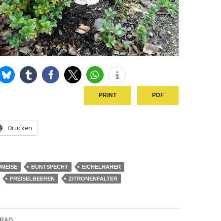
PRINT
PDF
Drucken
MEISE
BUNTSPECHT
EICHELHÄHER
PREISELBEEREN
ZITRONENFALTER
navigation
TRAG