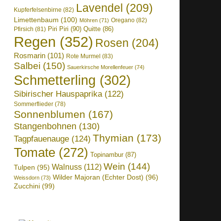
Lavendel
(209)
Kupferfelsenbirne
(82)
Limettenbaum
(100)
Oregano
(82)
Möhren
(71)
Piri Piri
(90)
Quitte
(86)
Pfirsich
(81)
Regen
(352)
Rosen
(204)
Rosmarin
(101)
Rote Murmel
(83)
Salbei
(150)
Sauerkirsche Morellenfeuer
(74)
Schmetterling
(302)
Sibirischer Hauspaprika
(122)
Sommerflieder
(78)
Sonnenblumen
(167)
Stangenbohnen
(130)
Thymian
(173)
Tagpfauenauge
(124)
Tomate
(272)
Topinambur
(87)
Wein
(144)
Walnuss
(112)
Tulpen
(95)
Wilder Majoran (Echter Dost)
(96)
Weissdorn
(73)
Zucchini
(99)