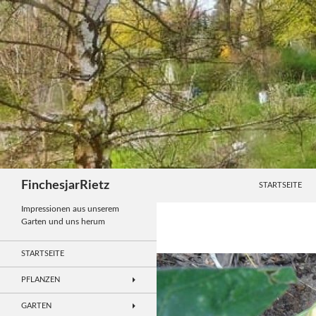
Zum
Inhalt
springen
Suchen
FinchesjarRietz
STARTSEITE
Impressionen aus unserem
Garten und uns herum
STARTSEITE
PFLANZEN
GARTEN