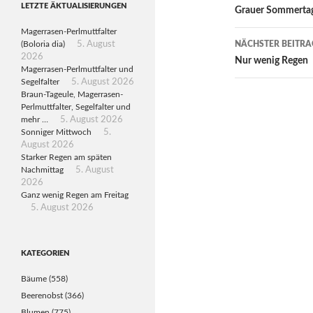
LETZTE ÄKTUALISIERUNGEN
Grauer Sommerta
Magerrasen-Perlmuttfalter
(Boloria dia)
5. August
NÄCHSTER BEITRA
2026
Nur wenig Regen
Magerrasen-Perlmuttfalter und
Segelfalter
5. August 2026
Braun-Tageule, Magerrasen-
Perlmuttfalter, Segelfalter und
mehr …
5. August 2026
Sonniger Mittwoch
5.
August 2026
Starker Regen am späten
Nachmittag
5. August
2026
Ganz wenig Regen am Freitag
5. August 2026
KATEGORIEN
Bäume
(558)
Beerenobst
(366)
Blumen
(775)