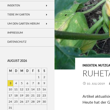
INSEKTEN
TIERE IM GARTEN
UM DEN GARTEN HERUM
IMPRESSUM
DATENSCHUTZ
AUGUST 2026
INSEKTEN
,
NUTZG
M
D
M
D
F
S
S
RUHET
1
2
3
4
5
6
7
8
9
10. JULI 2019
10
11
12
13
14
15
16
17
18
19
20
21
22
23
Artikel aktualis
24
25
26
27
28
29
30
Heute hat der G
31