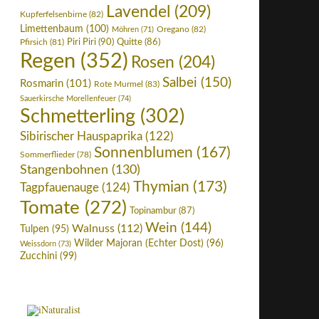
Lavendel
(209)
Kupferfelsenbirne
(82)
Limettenbaum
(100)
Oregano
(82)
Möhren
(71)
Piri Piri
(90)
Pfirsich
(81)
Quitte
(86)
Regen
(352)
Rosen
(204)
Salbei
(150)
Rosmarin
(101)
Rote Murmel
(83)
Sauerkirsche Morellenfeuer
(74)
Schmetterling
(302)
Sibirischer Hauspaprika
(122)
Sonnenblumen
(167)
Sommerflieder
(78)
Stangenbohnen
(130)
Thymian
(173)
Tagpfauenauge
(124)
Tomate
(272)
Topinambur
(87)
Wein
(144)
Walnuss
(112)
Tulpen
(95)
Wilder Majoran (Echter Dost)
(96)
Weissdorn
(73)
Zucchini
(99)