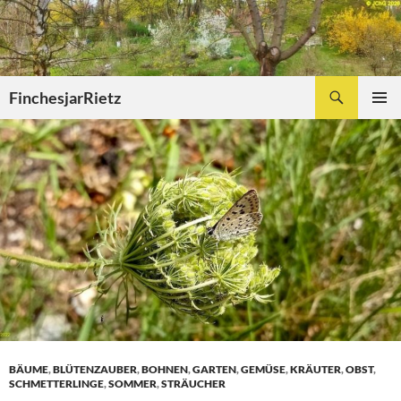
Zum
Inhalt
springen
Suchen
FinchesjarRietz
PRIMÄR
MENÜ
BÄUME
,
BLÜTENZAUBER
,
BOHNEN
,
GARTEN
,
GEMÜSE
,
KRÄUTER
,
OBST
,
SCHMETTERLINGE
,
SOMMER
,
STRÄUCHER