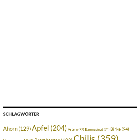
SCHLAGWÖRTER
Apfel
(204)
Ahorn
(129)
Birke
(94)
Astern
(77)
Baumspinat
(74)
Chilis
(359)
Brombeeren
(103)