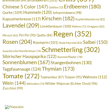
Brennnessel
(84)
Erdbeeren
(180)
Chinese 5 Color
(147)
Dahlien
(72)
Hummeln
(120)
Gurke
(109)
Johannisbeere
(98)
Kirschen
(182)
Kapuzinerkresse
(117)
Kupferfelsenbirne
(82)
Lavendel
(209)
Limettenbaum
(100)
Oregano
(82)
Möhren
(71)
Regen
(352)
Piri Piri
(90)
Quitte
(86)
Pfirsich
(81)
Rosen
(204)
Salbei
(150)
Rosmarin
(101)
Rote Murmel
(83)
Schmetterling
(302)
Sauerkirsche Morellenfeuer
(74)
Sibirischer Hauspaprika
(122)
Sommerflieder
(78)
Sonnenblumen
(167)
Stangenbohnen
(130)
Thymian
(173)
Tagpfauenauge
(124)
Tomate
(272)
Walnuss
(112)
Tulpen
(95)
Topinambur
(87)
Wein
(144)
Wilder Majoran (Echter Dost)
(96)
Weissdorn
(73)
Zucchini
(99)