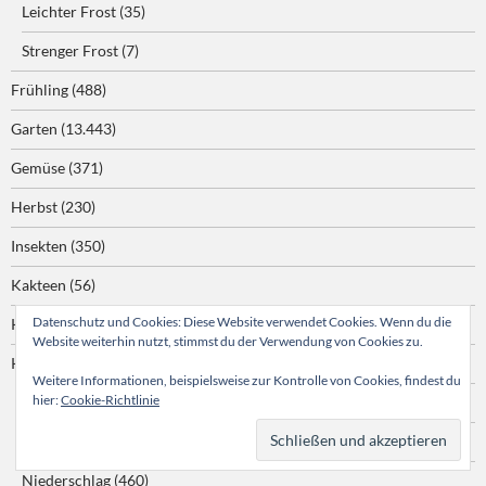
Leichter Frost
(35)
Strenger Frost
(7)
Frühling
(488)
Garten
(13.443)
Gemüse
(371)
Herbst
(230)
Insekten
(350)
Kakteen
(56)
Datenschutz und Cookies: Diese Website verwendet Cookies. Wenn du die
Kartoffeln
(45)
Website weiterhin nutzt, stimmst du der Verwendung von Cookies zu.
Klimawandel
(657)
Weitere Informationen, beispielsweise zur Kontrolle von Cookies, findest du
hier:
Cookie-Richtlinie
Dürre
(142)
Hitze
(73)
Niederschlag
(460)