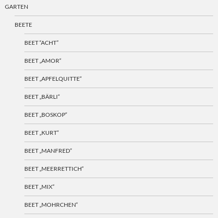
GARTEN
BEETE
BEET “ACHT”
BEET „AMOR“
BEET „APFELQUITTE“
BEET „BÄRLI“
BEET „BOSKOP“
BEET „KURT“
BEET „MANFRED“
BEET „MEERRETTICH“
BEET „MIX“
BEET „MOHRCHEN“