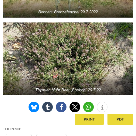
Bohnen, Bronzefenchel 29.7.2022
Thymian blüht Beet „Boskop“ 29.7.22
PRINT
PDF
TEILEN MIT: