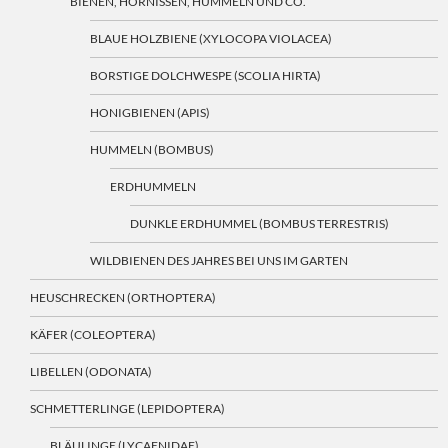
BIENEN, HORNISSEN, HUMMELN UND CO.
BLAUE HOLZBIENE (XYLOCOPA VIOLACEA)
BORSTIGE DOLCHWESPE (SCOLIA HIRTA)
HONIGBIENEN (APIS)
HUMMELN (BOMBUS)
ERDHUMMELN
DUNKLE ERDHUMMEL (BOMBUS TERRESTRIS)
WILDBIENEN DES JAHRES BEI UNS IM GARTEN
HEUSCHRECKEN (ORTHOPTERA)
KÄFER (COLEOPTERA)
LIBELLEN (ODONATA)
SCHMETTERLINGE (LEPIDOPTERA)
BLÄULINGE (LYCAENIDAE)