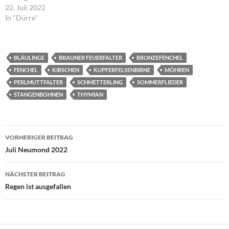
22. Juli 2022
In "Dürre"
BLÄULINGE
BRAUNER FEUERFALTER
BRONZEFENCHEL
FENCHEL
KIRSCHEN
KUPFERFELSENBIRNE
MÖHREN
PERLMUTTFALTER
SCHMETTERLING
SOMMERFLIEDER
STANGENBOHNEN
THYMIAN
Beitragsnavigation
VORHERIGER BEITRAG
Juli Neumond 2022
NÄCHSTER BEITRAG
Regen ist ausgefallen