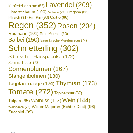
Lavendel
(209)
Kupferfelsenbirne
(82)
Limettenbaum
(100)
Oregano
(82)
Möhren
(71)
Piri Piri
(90)
Quitte
(86)
Pfirsich
(81)
Regen
(352)
Rosen
(204)
Rosmarin
(101)
Rote Murmel
(83)
Salbei
(150)
Sauerkirsche Morellenfeuer
(74)
Schmetterling
(302)
Sibirischer Hauspaprika
(122)
Sommerflieder
(78)
Sonnenblumen
(167)
Stangenbohnen
(130)
Thymian
(173)
Tagpfauenauge
(124)
Tomate
(272)
Topinambur
(87)
Wein
(144)
Walnuss
(112)
Tulpen
(95)
Wilder Majoran (Echter Dost)
(96)
Weissdorn
(73)
Zucchini
(99)