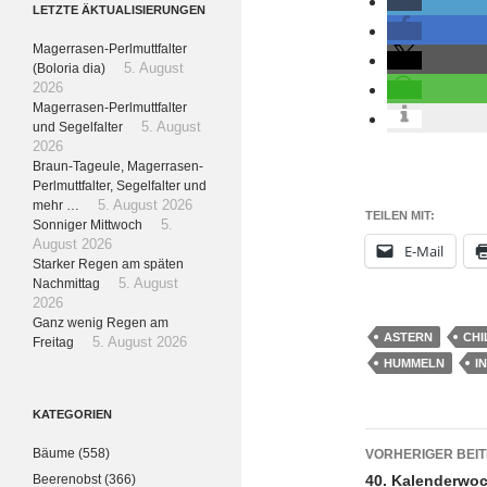
LETZTE ÄKTUALISIERUNGEN
Magerrasen-Perlmuttfalter
(Boloria dia)
5. August
2026
Magerrasen-Perlmuttfalter
und Segelfalter
5. August
2026
Braun-Tageule, Magerrasen-
Perlmuttfalter, Segelfalter und
mehr …
5. August 2026
TEILEN MIT:
Sonniger Mittwoch
5.
August 2026
E-Mail
Starker Regen am späten
Nachmittag
5. August
2026
Ganz wenig Regen am
ASTERN
CHI
Freitag
5. August 2026
HUMMELN
I
KATEGORIEN
Beitrags
Bäume
(558)
VORHERIGER BEI
Beerenobst
(366)
40. Kalenderwo