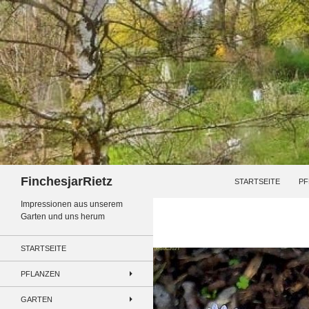
Zum
Inhalt
springen
Suchen
FinchesjarRietz
STARTSEITE
PF
Impressionen aus unserem
Garten und uns herum
STARTSEITE
PFLANZEN
GARTEN