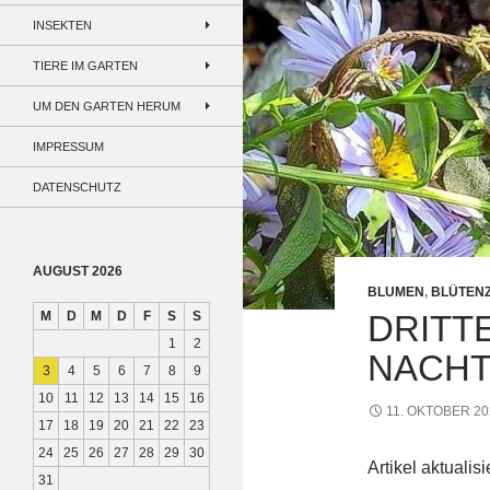
INSEKTEN
TIERE IM GARTEN
UM DEN GARTEN HERUM
IMPRESSUM
DATENSCHUTZ
AUGUST 2026
BLUMEN
,
BLÜTEN
M
D
M
D
F
S
S
DRITT
1
2
NACH
3
4
5
6
7
8
9
10
11
12
13
14
15
16
11. OKTOBER 20
17
18
19
20
21
22
23
24
25
26
27
28
29
30
Artikel aktualis
31