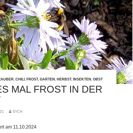
ZAUBER
,
CHILI
,
FROST
,
GARTEN
,
HERBST
,
INSEKTEN
,
OBST
ES MAL FROST IN DER
T
21
SYCH
iert am 11.10.2024