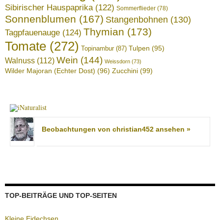
Sibirischer Hauspaprika
(122)
Sommerflieder
(78)
Sonnenblumen
(167)
Stangenbohnen
(130)
Thymian
(173)
Tagpfauenauge
(124)
Tomate
(272)
Tulpen
(95)
Topinambur
(87)
Wein
(144)
Walnuss
(112)
Weissdorn
(73)
Wilder Majoran (Echter Dost)
(96)
Zucchini
(99)
Beobachtungen von christian452 ansehen »
TOP-BEITRÄGE UND TOP-SEITEN
Kleine Eidechsen