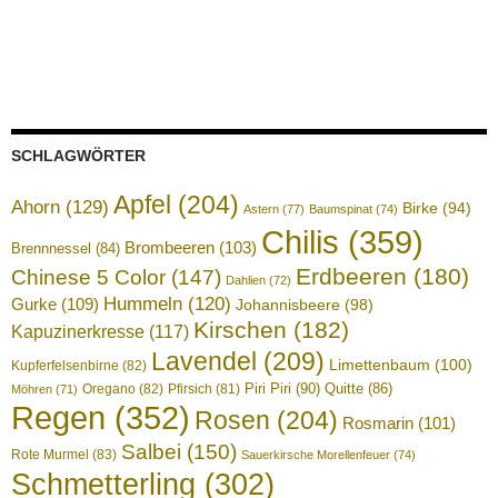
SCHLAGWÖRTER
Apfel
(204)
Ahorn
(129)
Birke
(94)
Astern
(77)
Baumspinat
(74)
Chilis
(359)
Brombeeren
(103)
Brennnessel
(84)
Erdbeeren
(180)
Chinese 5 Color
(147)
Dahlien
(72)
Hummeln
(120)
Gurke
(109)
Johannisbeere
(98)
Kirschen
(182)
Kapuzinerkresse
(117)
Lavendel
(209)
Limettenbaum
(100)
Kupferfelsenbirne
(82)
Piri Piri
(90)
Quitte
(86)
Oregano
(82)
Pfirsich
(81)
Möhren
(71)
Regen
(352)
Rosen
(204)
Rosmarin
(101)
Salbei
(150)
Rote Murmel
(83)
Sauerkirsche Morellenfeuer
(74)
Schmetterling
(302)