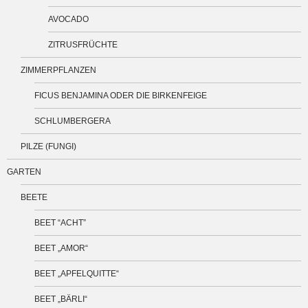
AVOCADO
ZITRUSFRÜCHTE
ZIMMERPFLANZEN
FICUS BENJAMINA ODER DIE BIRKENFEIGE
SCHLUMBERGERA
PILZE (FUNGI)
GARTEN
BEETE
BEET “ACHT”
BEET „AMOR“
BEET „APFELQUITTE“
BEET „BÄRLI“