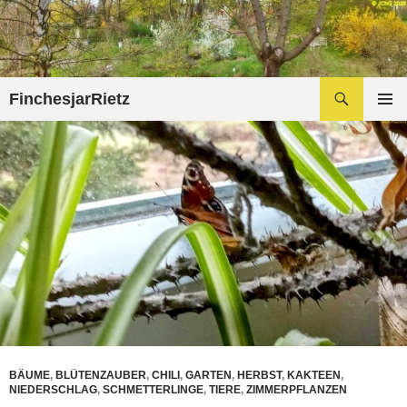
Zum
Inhalt
springen
Suchen
FinchesjarRietz
PRIMÄR
MENÜ
BÄUME
,
BLÜTENZAUBER
,
CHILI
,
GARTEN
,
HERBST
,
KAKTEEN
,
NIEDERSCHLAG
,
SCHMETTERLINGE
,
TIERE
,
ZIMMERPFLANZEN