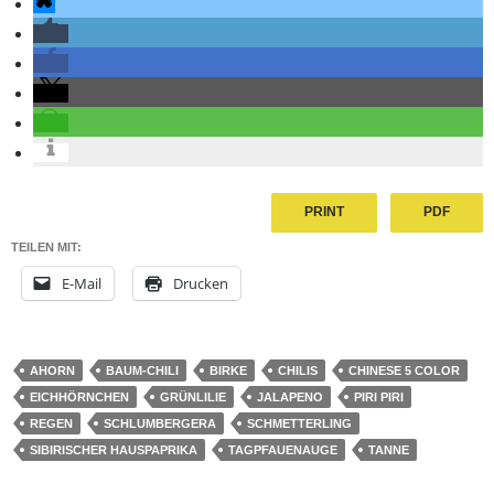
PRINT
PDF
TEILEN MIT:
E-Mail
Drucken
AHORN
BAUM-CHILI
BIRKE
CHILIS
CHINESE 5 COLOR
EICHHÖRNCHEN
GRÜNLILIE
JALAPENO
PIRI PIRI
REGEN
SCHLUMBERGERA
SCHMETTERLING
SIBIRISCHER HAUSPAPRIKA
TAGPFAUENAUGE
TANNE