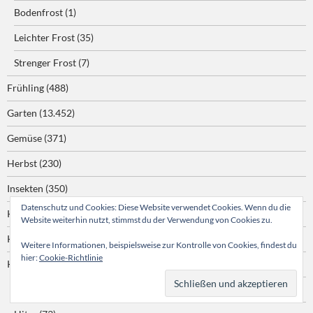
Bodenfrost
(1)
Leichter Frost
(35)
Strenger Frost
(7)
Frühling
(488)
Garten
(13.452)
Gemüse
(371)
Herbst
(230)
Insekten
(350)
Datenschutz und Cookies: Diese Website verwendet Cookies. Wenn du die
Kakteen
(56)
Website weiterhin nutzt, stimmst du der Verwendung von Cookies zu.
Kartoffeln
(45)
Weitere Informationen, beispielsweise zur Kontrolle von Cookies, findest du
hier:
Cookie-Richtlinie
Klimawandel
(657)
Dürre
(142)