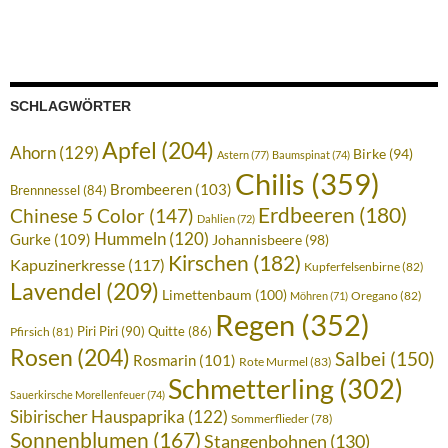
SCHLAGWÖRTER
Apfel
(204)
Ahorn
(129)
Birke
(94)
Astern
(77)
Baumspinat
(74)
Chilis
(359)
Brombeeren
(103)
Brennnessel
(84)
Erdbeeren
(180)
Chinese 5 Color
(147)
Dahlien
(72)
Hummeln
(120)
Gurke
(109)
Johannisbeere
(98)
Kirschen
(182)
Kapuzinerkresse
(117)
Kupferfelsenbirne
(82)
Lavendel
(209)
Limettenbaum
(100)
Oregano
(82)
Möhren
(71)
Regen
(352)
Piri Piri
(90)
Quitte
(86)
Pfirsich
(81)
Rosen
(204)
Salbei
(150)
Rosmarin
(101)
Rote Murmel
(83)
Schmetterling
(302)
Sauerkirsche Morellenfeuer
(74)
Sibirischer Hauspaprika
(122)
Sommerflieder
(78)
Sonnenblumen
(167)
Stangenbohnen
(130)