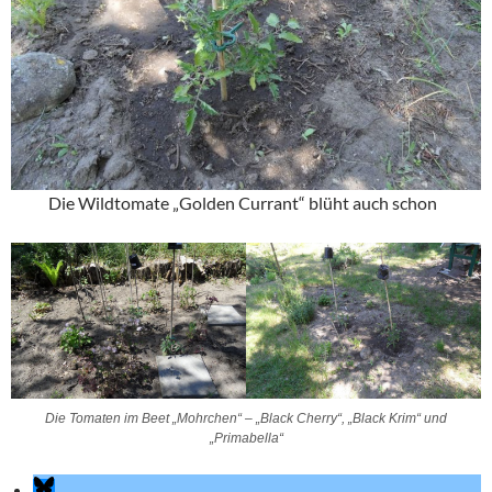
Die Wildtomate „Golden Currant“ blüht auch schon
Die Tomaten im Beet „Mohrchen“ – „Black Cherry“, „Black Krim“ und
„Primabella“