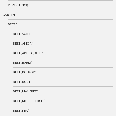
PILZE (FUNGI)
GARTEN
BEETE
BEET “ACHT”
BEET „AMOR“
BEET „APFELQUITTE“
BEET „BÄRLI“
BEET „BOSKOP“
BEET „KURT“
BEET „MANFRED“
BEET „MEERRETTICH“
BEET „MIX“